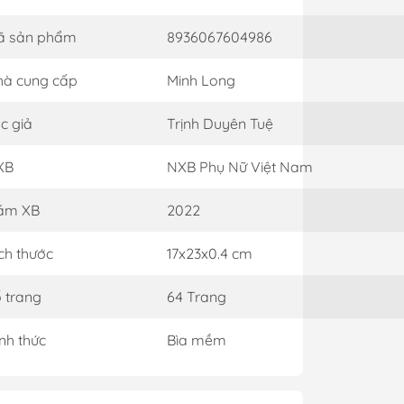
ã sản phẩm
8936067604986
à cung cấp
Minh Long
c giả
Trịnh Duyên Tuệ
XB
NXB Phụ Nữ Việt Nam
ăm XB
2022
ch thước
17x23x0.4 cm
 trang
64 Trang
nh thức
Bìa mềm