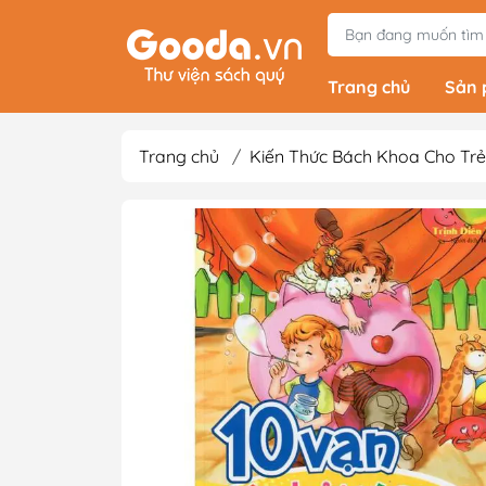
Trang chủ
Sản
Trang chủ
/
Kiến Thức Bách Khoa Cho Trẻ
Tiểu Thuyết
Light Novels - Tả
Giả Tưởng - Kinh D
Thám
Văn Học Kinh Điể
Xem thêm
Sách Ehon & Truy
Thiếu Nhi