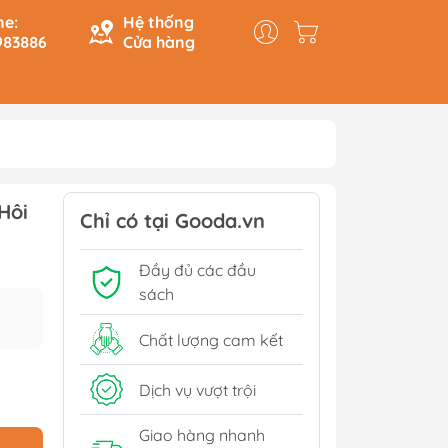
ne:
Hệ thống
983886
Cửa hàng
y & Logic
Hồi Ký
Hôi
ính
Du Ký
Chỉ có tại Gooda.vn
Tạo
Lịch Sử - Văn Hoá - Chính
Đầy đủ các đầu
Trị
Tiếp
sách
Tâm Linh
Xem thêm
Chất lượng cam kết
Dịch vụ vượt trội
Sách Tham Khảo Cấp 1
Giao hàng nhanh