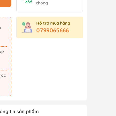
Sách Tham Khảo Cấp 2
chóng
Sách Tham Khảo Cấp 3
Sách Ôn Thi Đại Học
Hỗ trợ mua hàng
Xem thêm
0799065666
t Triển
Hành Động - Phiêu Lưu
 Hội
Tiên Hiệp - Kiếm Hiệp
ảm Xúc
Tình Cảm - Lãng Mạn
áo Dục
Khoa Học Viễn Tưởng
Xem thêm
ông tin sản phẩm