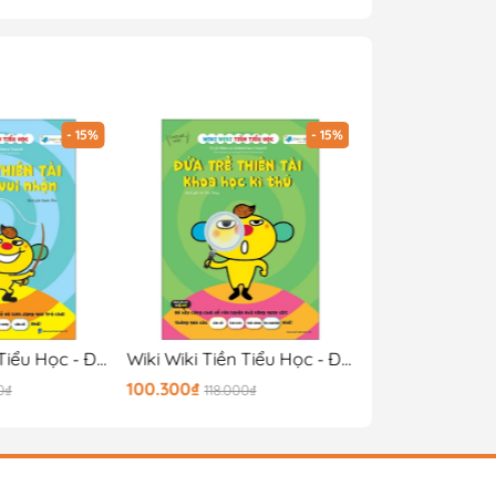
- 15%
- 15%
Wiki Wiki Tiền Tiểu Học - Đứa Trẻ Thiên Tài - Toán Học Vui Nhộn
Wiki Wiki Tiền Tiểu Học - Đứa Trẻ Thiên Tài - Khoa Học Kỳ Thú
100.300₫
55.250₫
0₫
118.000₫
65.000₫