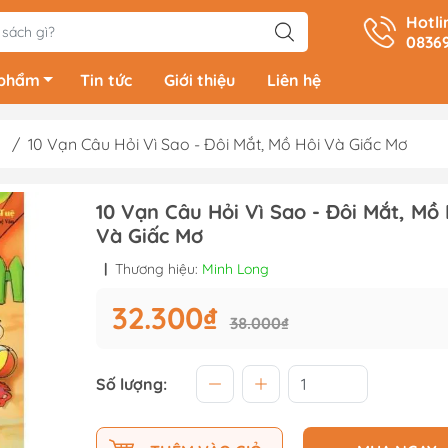
Hotli
0836
 phẩm
Tin tức
Giới thiệu
Liên hệ
/
10 Vạn Câu Hỏi Vì Sao - Đôi Mắt, Mồ Hôi Và Giấc Mơ
Quản Trị - Lãnh Đạo
Kỹ Năng Tư Du
10 Vạn Câu Hỏi Vì Sao - Đôi Mắt, Mồ 
n Văn
Nhân Vật - Bài Học Kinh
Kỹ Năng Tài Ch
Và Giấc Mơ
Doanh
ị - Trinh
Kỹ Năng Sáng 
|
Thương hiệu:
Minh Long
Marketing - Bán Hàng
Kỹ Năng Giao 
n
Tài Chính - Tiền Tệ
Xem thêm
32.300₫
38.000₫
Xem thêm
Số lượng:
ện tranh
Cẩm Nang Làm Cha Mẹ
Tiếng Anh
Phương Pháp Giáo Dục
Tiếng Hàn