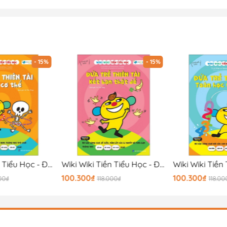
- 15%
- 15%
Wiki Wiki Tiền Tiểu Học - Đứa Trẻ Thiên Tài - Bí Ẩn Cơ Thể
Wiki Wiki Tiền Tiểu Học - Đứa Trẻ Thiên Tài - Kết Bạn Thật Dễ
100.300₫
100.300₫
00₫
118.000₫
118.00