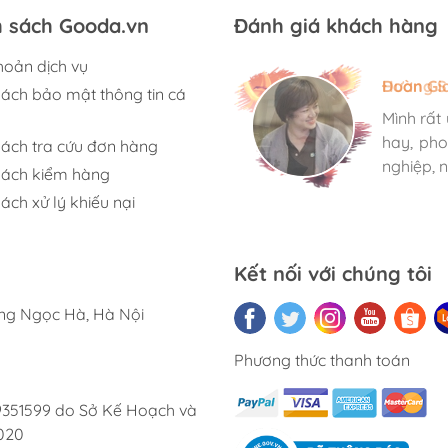
h sách Gooda.vn
Đánh giá khách hàng
hoản dịch vụ
Hương S
Đoàn Gi
Ngọc An
sách bảo mật thông tin cá
Mình rất
Mình rất
Mình rất
hay, pho
hay, pho
hay, pho
sách tra cứu đơn hàng
nghiệp, n
nghiệp, n
nghiệp, n
sách kiểm hàng
ách xử lý khiếu nại
Kết nối với chúng tôi
ờng Ngọc Hà, Hà Nội
Phương thức thanh toán
9351599 do Sở Kế Hoạch và
020