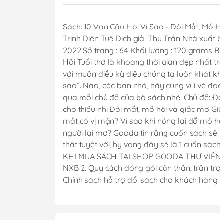
Sách: 10 Vạn Câu Hỏi Vì Sao - Đôi Mắt, Mồ
Trịnh Diên Tuệ Dịch giả :Thu Trần Nhà xuất 
2022 Số trang : 64 Khối lượng : 120 grams B
Hôi Tuổi thơ là khoảng thời gian đẹp nhất t
với muôn điều kỳ diệu chúng ta luôn khát 
sao”. Nào, các bạn nhỏ, hãy cùng vui vẻ đọ
qua mỗi chủ đề của bộ sách nhé! Chủ đề: Đô
cho thiếu nhi Đôi mắt, mồ hôi và giấc mơ Gi
mắt có vị mặn? Vì sao khi nóng lại đổ mồ h
người lại mơ? Gooda tin rằng cuốn sách sẽ 
thật tuyệt vời, hy vọng đây sẽ là 1 cuốn 
KHI MUA SÁCH TẠI SHOP GOODA THƯ VIỆN S
NXB 2. Quy cách đóng gói cẩn thận, trận tr
Chính sách hỗ trợ đổi sách cho khách hàng 