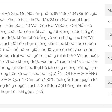
M
 Hôi Và Giấc Mơ Mã sản phẩm: 8936067604986 Tác giả :
bản: Phụ nữ Kích thước : 17 x 23 cm Năm xuất bản :
Nh
ìa : Mềm Sách: 10 Vạn Câu Hỏi Vì Sao - Đôi Mắt, Mồ
rong cuộc đời của mỗi con người. Đứng trước thế giới
Tá
khao được khám phá bằng vô vàn những câu hỏi “Vì
c sách để tiếp nhận những kiến thức khoa học cơ bản
N
i mắt, mồ hôi và giấc mơ 10 vạn câu hỏi vì sao dành
ữa bạn trai và bạn gái, ai thông minh hơn? Vì sao nước
N
ôi? Vì sao không được vừa ăn vừa xem tivi? Vì sao con
mang lại kiến thức thật bổ ích cùng những trải nghiệm
Kí
sách quý trên kệ sách của bạn! QUYỀN LỢI KHÁCH HÀNG
ÁCH QUÝ: 1. Đảm bảo 100% sách gốc bản quyền từ
Số
ọng từng quyển sách 3. Xử lí đơn đặt hàng nhanh 4.
thuận tiện khi gặp sự cố
Hì