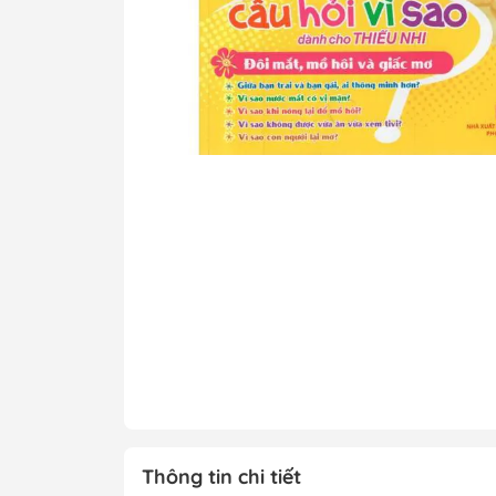
Tô Màu - Luyện 
Kiến Thức Bách 
Trẻ
Đạo Đức - Kỹ Nă
Xem thêm
Chính Trị - Pháp L
Khoa Học - Toán
Công Nghệ Thông
Kiến Thức Bách 
Xem thêm
Thông tin chi tiết