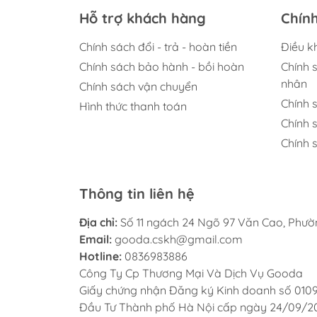
Hỗ trợ khách hàng
Chín
Chính sách đổi - trả - hoàn tiền
Điều k
Chính sách bảo hành - bồi hoàn
Chính 
nhân
Chính sách vận chuyển
Chính 
Hình thức thanh toán
Chính 
Chính s
Thông tin liên hệ
Địa chỉ:
Số 11 ngách 24 Ngõ 97 Văn Cao, Phư
Email:
gooda.cskh@gmail.com
Hotline:
0836983886
Công Ty Cp Thương Mại Và Dịch Vụ Gooda
Giấy chứng nhận Đăng ký Kinh doanh số 010
Đầu Tư Thành phố Hà Nội cấp ngày 24/09/2