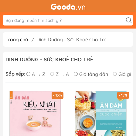
Trang chủ
/
Dinh Dưỡng - Sức Khoẻ Cho Trẻ
DINH DƯỠNG - SỨC KHOẺ CHO TRẺ
Sắp xếp:
A → Z
Z → A
Giá tăng dần
Giá giả
- 15%
- 15%