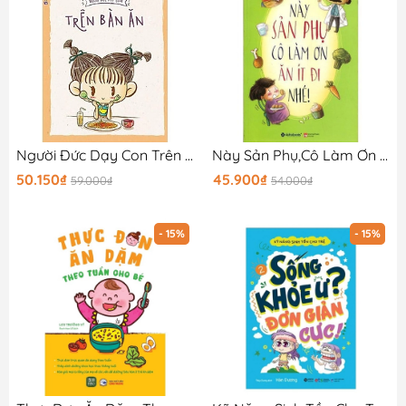
Người Đức Dạy Con Trên Bàn Ăn
Này Sản Phụ,Cô Làm Ơn Ăn Ít Đi Nhé
50.150₫
45.900₫
59.000₫
54.000₫
- 15%
- 15%