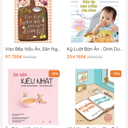
Vào Bếp Nấu Ăn, Săn Ngay Điểm Tốt
Kỷ Luật Bàn Ăn - Dinh Dưỡng Cân Bằng
97.750₫
254.150₫
115.000₫
299.000₫
- 15%
- 15%