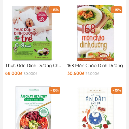
- 15%
- 15%
Thực Đơn Dinh Dưỡng Cho Trẻ Từ 0 - 3 Tuổi
168 Món Cháo Dinh Dưỡng
68.000₫
30.600₫
80.000₫
36.000₫
- 15%
- 15%