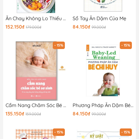
Ăn Chay Không Lo Thiếu Chất - 7 Ngày Ăn Xanh Nâng Cao Sức Khoẻ, Dồi Dào Năng Lượng
Sổ Tay Ăn Dặm Của Mẹ
152.150₫
84.150₫
179.000₫
99.000₫
- 15%
- 15%
Cẩm Nang Chăm Sóc Bé Yêu (Bữa Ăn Và Giấc Ngủ)
Phương Pháp Ăn Dặm Bé Chỉ Huy (Baby Led-Weaning)
135.150₫
84.150₫
159.000₫
99.000₫
- 15%
- 15%