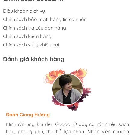
Điều khoản dịch vụ
Chính sách bảo mật thông tin cá nhân
Chính sách tra cứu đơn hàng
Chính sách kiểm hàng
Chính sách xử lý khiếu nại
Đánh giá khách hàng
Hương Suri
Đoàn Giang Hương
Ngọc Anh
Mình rất ưng khi đến Gooda. Ở đây có rất nhiều sách
Mình rất ưng khi đến Gooda. Ở đây có rất nhiều sách
Mình rất ưng khi đến Gooda. Ở đây có rất nhiều sách
hay, phong phú, tha hồ lựa chọn. Nhân viên chuyên
hay, phong phú, tha hồ lựa chọn. Nhân viên chuyên
hay, phong phú, tha hồ lựa chọn. Nhân viên chuyên