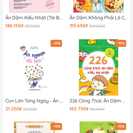
Ăn Dặm Kiểu Nhật (Tái Bản 2025)
Ăn Dặm Không Phải Là Cuộc Chiến (Tái Bản 2025)
186.150₫
313.650₫
219.000₫
369.000₫
- 15%
- 15%
Con Lớn Từng Ngày - Ăn Ngoan Để Lớn
226 Công Thức Ăn Dặm Kiểu Mẹ Nhật
21.250₫
165.750₫
25.000₫
195.000₫
- 15%
- 15%