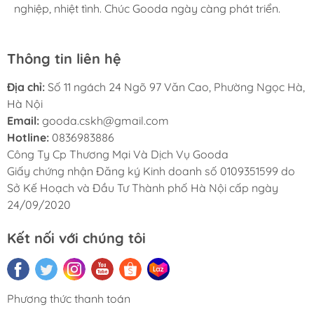
nghiệp, nhiệt tình. Chúc Gooda ngày càng phát triển.
nghiệp, nhiệt tình. Chúc Gooda ngày càng phát triển.
nghiệp, nhiệt tình. Chúc Gooda ngày càng phát triển.
Thông tin liên hệ
Địa chỉ:
Số 11 ngách 24 Ngõ 97 Văn Cao, Phường Ngọc Hà,
Hà Nội
Email:
gooda.cskh@gmail.com
Hotline:
0836983886
Công Ty Cp Thương Mại Và Dịch Vụ Gooda
Giấy chứng nhận Đăng ký Kinh doanh số 0109351599 do
Sở Kế Hoạch và Đầu Tư Thành phố Hà Nội cấp ngày
24/09/2020
Kết nối với chúng tôi
Phương thức thanh toán