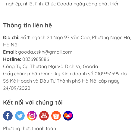
nghiệp, nhiệt tình. Chúc Gooda ngày càng phát triển.
nghiệp, nhiệt tình. Chúc Gooda ngày càng phát triển.
nghiệp, nhiệt tình. Chúc Gooda ngày càng phát triển.
Thông tin liên hệ
Địa chỉ:
Số 11 ngách 24 Ngõ 97 Văn Cao, Phường Ngọc Hà,
Hà Nội
Email:
gooda.cskh@gmail.com
Hotline:
0836983886
Công Ty Cp Thương Mại Và Dịch Vụ Gooda
Giấy chứng nhận Đăng ký Kinh doanh số 0109351599 do
Sở Kế Hoạch và Đầu Tư Thành phố Hà Nội cấp ngày
24/09/2020
Kết nối với chúng tôi
Phương thức thanh toán