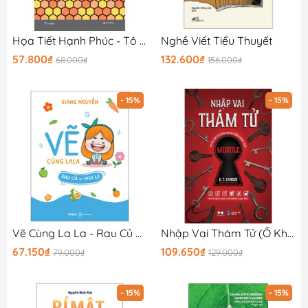
Họa Tiết Hạnh Phúc - Tô Màu Sáng Tạo - Tập 1
Nghề Viết Tiểu Thuyết
57.800₫
132.600₫
68.000₫
156.000₫
- 15%
- 15%
Vẽ Cùng La La - Rau Củ Và Hoa Lá
Nhập Vai Thám Tử (Ổ Khóa Đỏ)
67.150₫
109.650₫
79.000₫
129.000₫
- 15%
- 15%