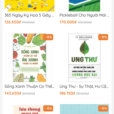
365 Ngày Ký Họa 5 Giây Vẽ Tất Tần Tật Mọi Thứ Trên Đời
Pickleball Cho Người Mới Bắt Đầu
126.650₫
170.000₫
149.000₫
200.000₫
- 15%
- 15%
Sống Xanh Thuận Cơ Thể - Ăn Xanh Thuận Tự Nhiên
Ung Thư - Sự Thật, Hư Cấu Và Gian Lận Và Những Phương Pháp Chữa Bệnh Không Độc Hại (Tái Bản 2025)
143.650₫
186.150₫
169.000₫
219.000₫
- 15%
- 15%