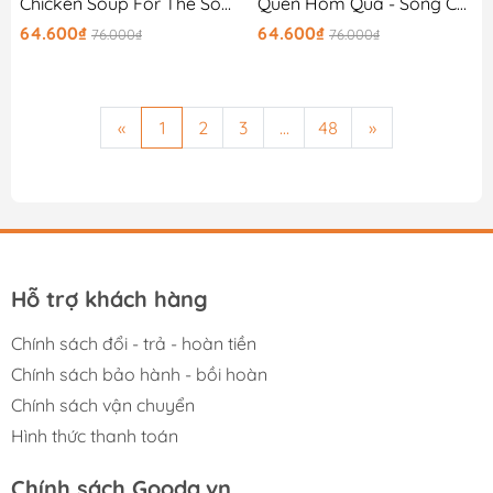
Chicken Soup For The Soul 8 - Những Tâm Hồn Cao Thượng (Tái Bản 2024)
Quên Hôm Qua - Sống Cho Ngày Mai
64.600₫
64.600₫
76.000₫
76.000₫
«
1
2
3
...
48
»
Hỗ trợ khách hàng
Chính sách đổi - trả - hoàn tiền
Chính sách bảo hành - bồi hoàn
Chính sách vận chuyển
Hình thức thanh toán
Chính sách Gooda.vn