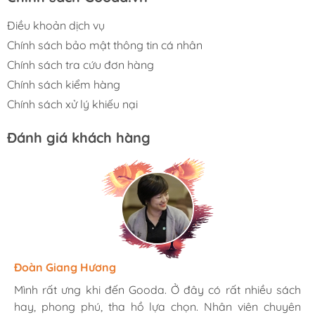
Điều khoản dịch vụ
Chính sách bảo mật thông tin cá nhân
Chính sách tra cứu đơn hàng
Chính sách kiểm hàng
Chính sách xử lý khiếu nại
Đánh giá khách hàng
Hương Suri
Đoàn Giang Hương
Ngọc Anh
Mình rất ưng khi đến Gooda. Ở đây có rất nhiều sách
Mình rất ưng khi đến Gooda. Ở đây có rất nhiều sách
Mình rất ưng khi đến Gooda. Ở đây có rất nhiều sách
hay, phong phú, tha hồ lựa chọn. Nhân viên chuyên
hay, phong phú, tha hồ lựa chọn. Nhân viên chuyên
hay, phong phú, tha hồ lựa chọn. Nhân viên chuyên