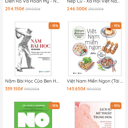
Điên Rồ Và Hoàn Mỹ - Những Câu Chuyện Chưa Kể Về Pink Floyd
Nếp Cũ - Xã Hội Việt Nam - Lá Rụng Về Cội
254.150₫
246.500₫
299.000₫
290.000₫
- 15%
- 15%
Năm Bài Học Của Ben Hogan - Những Nguyên Tắc Hiện Đại Của Bộ Môn Golf - Bìa Cứng
Việt Nam Miền Ngon (Tái Bản 2025)
339.150₫
143.650₫
399.000₫
169.000₫
- 15%
- 15%