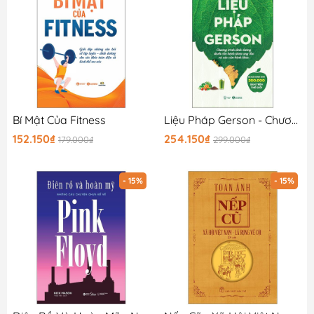
Bí Mật Của Fitness
Liệu Pháp Gerson - Chương Trình Dinh Dưỡng Dành Cho Bệnh Nhân Ung Thư Và Các Căn Bệnh Khác
152.150₫
254.150₫
179.000₫
299.000₫
- 15%
- 15%