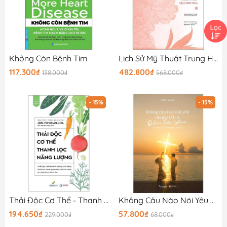
Không Còn Bệnh Tim
Lịch Sử Mỹ Thuật Trung Hoa - Truyền Thống Thẩm Mỹ Và Di Sản Nghệ Thuật Qua 5000 Năm - Bìa Cứng
117.300₫
482.800₫
138.000₫
568.000₫
- 15%
- 15%
Thải Độc Cơ Thể - Thanh Lọc Năng Lượng
Không Câu Nào Nói Yêu Nhưng Tất Cả Đều Là Yêu
194.650₫
57.800₫
229.000₫
68.000₫