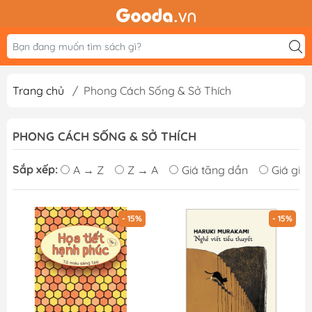
Trang chủ
/
Phong Cách Sống & Sở Thích
PHONG CÁCH SỐNG & SỞ THÍCH
Sắp xếp:
A → Z
Z → A
Giá tăng dần
Giá giả
- 15%
- 15%