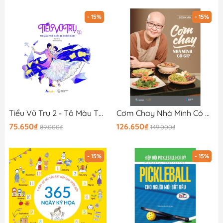
- 15%
- 15%
Tiểu Vũ Trụ 2 - Tô Màu Thế Giới 12 Chòm Sao
Cơm Chay Nhà Mình Có Gì?
75.650₫
126.650₫
89.000₫
149.000₫
- 15%
- 15%