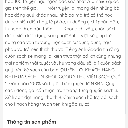
hợp 100 truyện ngụ ngôn đặc sắc nhất của nhiều quốc
gia trên thế giới. Mỗi truyện lại mang đến những bài
học đáng quý khác nhau, nhờ đó mà trẻ có thể học
được nhiều điều hay, lẽ phảo, tu dưỡng ý chí phấn đấu,
tự hoàn thiện bản thân. Không chỉ vậy, cuốn sách
được viết dưới dạng song ngữ Anh - Việt sẽ giúp trẻ
nâng cao vốn từ vựng, học cách sử dụng đúng ngữ
pháp và trở nên thích thú với Tiếng Anh Gooda tin rằng
cuốn sách sẽ mang lại kiến thức thật bổ ích cùng những
trải nghiệm thật tuyệt vời, hy vọng đây sẽ là 1 cuốn sách
quý trên kệ sách của bạn! QUYỀN LỢI KHÁCH HÀNG
KHI MUA SÁCH TẠI SHOP GOODA THƯ VIỆN SÁCH QUÝ:
1. Đảm bảo 100% sách gốc bản quyền từ NXB 2. Quy
cách đóng gói cẩn thận, trận trọng từng quyển sách 3.
Xử lí đơn đặt hàng nhanh 4. Chính sách hỗ trợ đổi sách
cho khách hàng thuận tiện khi gặp sự cố
Thông tin sản phẩm