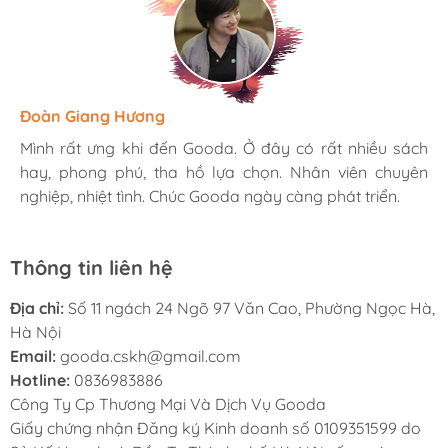
Hương Suri
Đoàn Giang Hương
Ngọc Anh
Mình rất ưng khi đến Gooda. Ở đây có rất nhiều sách
Mình rất ưng khi đến Gooda. Ở đây có rất nhiều sách
Mình rất ưng khi đến Gooda. Ở đây có rất nhiều sách
hay, phong phú, tha hồ lựa chọn. Nhân viên chuyên
hay, phong phú, tha hồ lựa chọn. Nhân viên chuyên
hay, phong phú, tha hồ lựa chọn. Nhân viên chuyên
nghiệp, nhiệt tình. Chúc Gooda ngày càng phát triển.
nghiệp, nhiệt tình. Chúc Gooda ngày càng phát triển.
nghiệp, nhiệt tình. Chúc Gooda ngày càng phát triển.
Thông tin liên hệ
Địa chỉ:
Số 11 ngách 24 Ngõ 97 Văn Cao, Phường Ngọc Hà,
Hà Nội
Email:
gooda.cskh@gmail.com
Hotline:
0836983886
Công Ty Cp Thương Mại Và Dịch Vụ Gooda
Giấy chứng nhận Đăng ký Kinh doanh số 0109351599 do