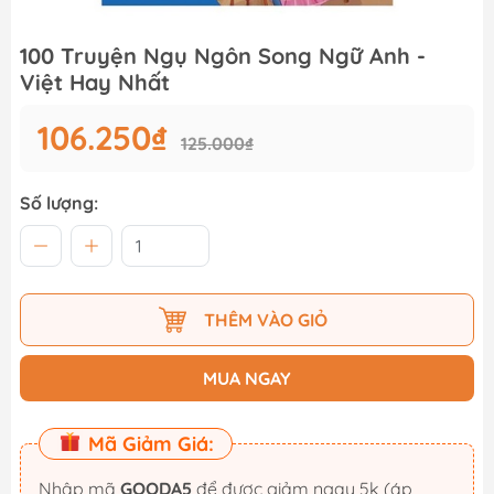
100 Truyện Ngụ Ngôn Song Ngữ Anh -
Việt Hay Nhất
106.250₫
125.000₫
Số lượng:
THÊM VÀO GIỎ
MUA NGAY
Mã Giảm Giá:
Nhập mã
GOODA5
để được giảm ngay 5k (áp