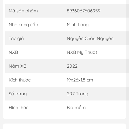
Mã sản phẩm
8936067606959
Nhà cung cấp
Minh Long
Tác giả
Nguyễn Châu Nguyên
NXB
NXB Mỹ Thuật
Năm XB
2022
Kích thước
19x26x1.5 cm
Số trang
207 Trang
Hình thức
Bìa mềm