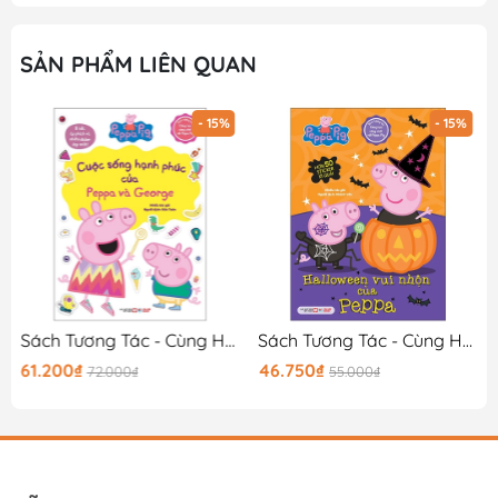
SẢN PHẨM LIÊN QUAN
- 15%
- 15%
Sách Tương Tác - Cùng Học Cùng Chơi Với Peppa Pig - Cuộc Sống Hạnh Phúc Của Peppa Và George
Sách Tương Tác - Cùng Học Cùng Chơi Với Peppa Pig - Halloween Vui Nhộn Của Peppa
61.200₫
46.750₫
72.000₫
55.000₫