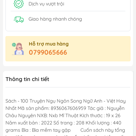
Dịch vụ vượt trội
Giao hàng nhanh chóng
Hỗ trợ mua hàng
0799065666
Thông tin chi tiết
Sách - 100 Truyện Ngụ Ngôn Song Ngữ Anh - Việt Hay
Nhất Mã sản phẩm: 8936067606959 Tác giả : Nguyễn
Châu Nguyên NXB: Nxb Mĩ Thuật Kích thước : 19 x 26
Năm xuất bản : 2022 Số trang : 208 Khối lượng : 440
grams Bìa : Bìa mềm tay gập Cuốn sách này tổng