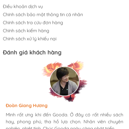
Điều khoản dịch vụ
Chính sách bảo mật thông tin cá nhân
Chính sách tra cứu đơn hàng
Chính sách kiểm hàng
Chính sách xử lý khiếu nại
Đánh giá khách hàng
Hương Suri
Đoàn Giang Hương
Ngọc Anh
Mình rất ưng khi đến Gooda. Ở đây có rất nhiều sách
Mình rất ưng khi đến Gooda. Ở đây có rất nhiều sách
Mình rất ưng khi đến Gooda. Ở đây có rất nhiều sách
hay, phong phú, tha hồ lựa chọn. Nhân viên chuyên
hay, phong phú, tha hồ lựa chọn. Nhân viên chuyên
hay, phong phú, tha hồ lựa chọn. Nhân viên chuyên
nghiệp, nhiệt tình. Chúc Gooda ngày càng phát triển.
nghiệp, nhiệt tình. Chúc Gooda ngày càng phát triển.
nghiệp, nhiệt tình. Chúc Gooda ngày càng phát triển.