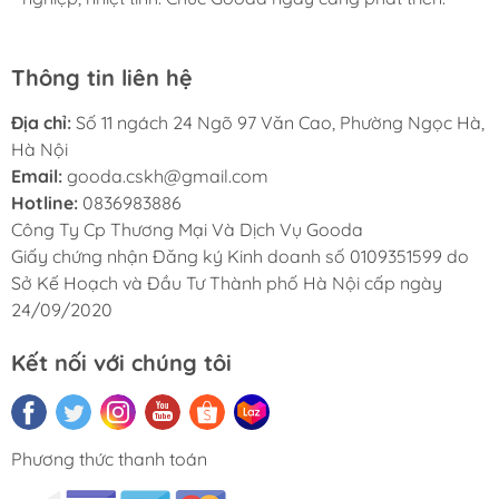
Thông tin liên hệ
Địa chỉ:
Số 11 ngách 24 Ngõ 97 Văn Cao, Phường Ngọc Hà,
Hà Nội
Email:
gooda.cskh@gmail.com
Hotline:
0836983886
Công Ty Cp Thương Mại Và Dịch Vụ Gooda
Giấy chứng nhận Đăng ký Kinh doanh số 0109351599 do
Sở Kế Hoạch và Đầu Tư Thành phố Hà Nội cấp ngày
24/09/2020
Kết nối với chúng tôi
Phương thức thanh toán