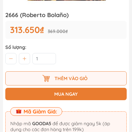
2666 (Roberto Bolaño)
313.650₫
369.000₫
Số lượng:
THÊM VÀO GIỎ
MUA NGAY
Mã Giảm Giá:
Nhập mã
GOODA5
để được giảm ngay 5k (áp
dụng cho các đơn hàng trên 199k)