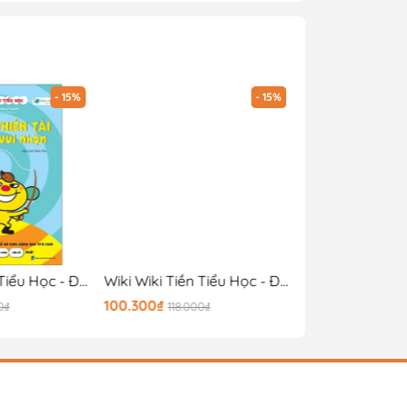
- 15%
- 15%
Wiki Wiki Tiền Tiểu Học - Đứa Trẻ Thiên Tài - Toán Học Vui Nhộn
Wiki Wiki Tiền Tiểu Học - Đứa Trẻ Thiên Tài - Khoa Học Kỳ Thú
100.300₫
55.250₫
0₫
118.000₫
65.000₫