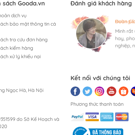
h sách Gooda.vn
Đánh giá khách hàng
hoản dịch vụ
Hương S
Đoàn Gi
Ngọc An
sách bảo mật thông tin cá
Mình rất
Mình rất
Mình rất
hay, pho
hay, pho
hay, pho
sách tra cứu đơn hàng
nghiệp, n
nghiệp, n
nghiệp, n
sách kiểm hàng
ách xử lý khiếu nại
Kết nối với chúng tôi
ờng Ngọc Hà, Hà Nội
Phương thức thanh toán
9351599 do Sở Kế Hoạch và
020