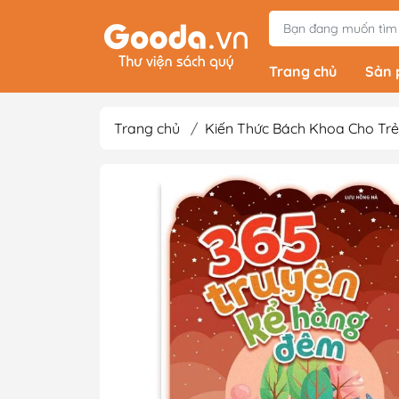
Trang chủ
Sản
Trang chủ
/
Kiến Thức Bách Khoa Cho Trẻ
Tiểu Thuyết
Light Novels - Tả
Giả Tưởng - Kinh D
Thám
Văn Học Kinh Điể
Xem thêm
Sách Ehon & Truy
Thiếu Nhi