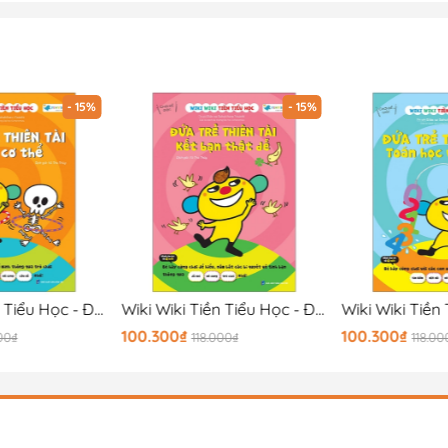
- 15%
- 15%
Wiki Wiki Tiền Tiểu Học - Đứa Trẻ Thiên Tài - Bí Ẩn Cơ Thể
Wiki Wiki Tiền Tiểu Học - Đứa Trẻ Thiên Tài - Kết Bạn Thật Dễ
100.300₫
100.300₫
00₫
118.000₫
118.00