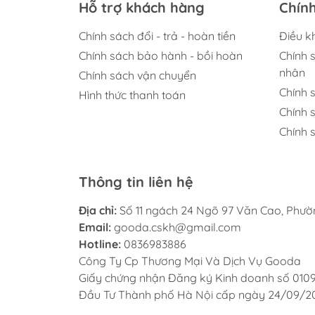
Hỗ trợ khách hàng
Chín
Chính sách đổi - trả - hoàn tiền
Điều k
Chính sách bảo hành - bồi hoàn
Chính 
nhân
Chính sách vận chuyển
Chính 
Hình thức thanh toán
Chính 
Chính s
Thông tin liên hệ
Địa chỉ:
Số 11 ngách 24 Ngõ 97 Văn Cao, Phư
Email:
gooda.cskh@gmail.com
Hotline:
0836983886
Công Ty Cp Thương Mại Và Dịch Vụ Gooda
Giấy chứng nhận Đăng ký Kinh doanh số 010
Đầu Tư Thành phố Hà Nội cấp ngày 24/09/2