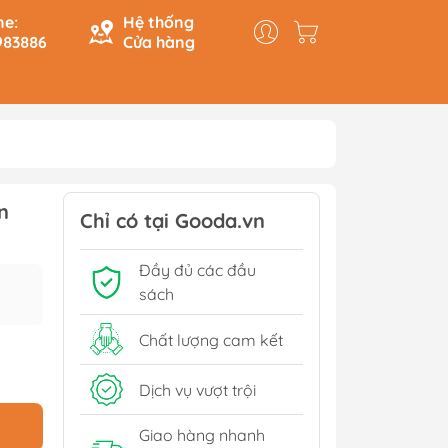
ne:
Hệ thống
983886
Cửa hàng
y & Logic
Hồi Ký
n
ính
Du Ký
Chỉ có tại Gooda.vn
Tạo
Lịch Sử - Văn Hoá - Chính
Đầy đủ các đầu
Trị
Tiếp
sách
Tâm Linh
Xem thêm
Chất lượng cam kết
Dịch vụ vượt trội
Sách Tham Khảo Cấp 1
Giao hàng nhanh