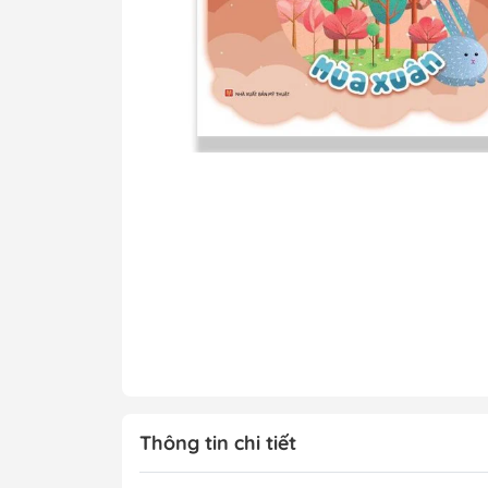
Tô Màu - Luyện 
Kiến Thức Bách 
Trẻ
Đạo Đức - Kỹ Nă
Xem thêm
Chính Trị - Pháp L
Khoa Học - Toán
Công Nghệ Thông
Kiến Thức Bách 
Xem thêm
Thông tin chi tiết