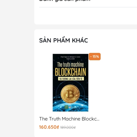
SẢN PHẨM KHÁC
- 15%
The Truth Machine Blockchain Và Tương Lai Của Tiền Tệ
160.650₫
189.000₫