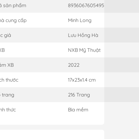
ã sản phẩm
8936067605495
à cung cấp
Minh Long
c giả
Lưu Hồng Hà
XB
NXB Mỹ Thuật
ăm XB
2022
ch thước
17x23x1.4 cm
 trang
216 Trang
nh thức
Bìa mềm