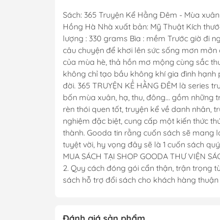
Sách: 365 Truyện Kể Hằng Đêm - Mùa xuân 
Hồng Hà Nhà xuất bản: Mỹ Thuật Kích thước 
lượng : 330 grams Bìa : mềm Trước giờ đi n
câu chuyện để khơi lên sức sống mơn mởn
của mùa hè, thả hồn mơ mộng cùng sắc th
không chỉ tạo bầu không khí gia đình hạnh 
đời. 365 TRUYỆN KỂ HẰNG ĐÊM là series tru
bốn mùa xuân, hạ, thu, đông… gồm những truy
rèn thói quen tốt, truyện kể về danh nhân, 
nghiệm đặc biệt, cung cấp một kiến thức th
thành. Gooda tin rằng cuốn sách sẽ mang lại
tuyệt vời, hy vọng đây sẽ là 1 cuốn sách 
MUA SÁCH TẠI SHOP GOODA THƯ VIỆN SÁCH
2. Quy cách đóng gói cẩn thận, trận trọng t
sách hỗ trợ đổi sách cho khách hàng thuận 
Đánh giá sản phẩm