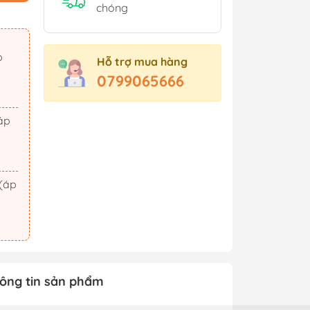
Sách Tham Khảo Cấp 2
chóng
Sách Tham Khảo Cấp 3
Sách Ôn Thi Đại Học
Hỗ trợ mua hàng
Xem thêm
0799065666
t Triển
Hành Động - Phiêu Lưu
 Hội
Tiên Hiệp - Kiếm Hiệp
ảm Xúc
Tình Cảm - Lãng Mạn
áo Dục
Khoa Học Viễn Tưởng
Xem thêm
ông tin sản phẩm