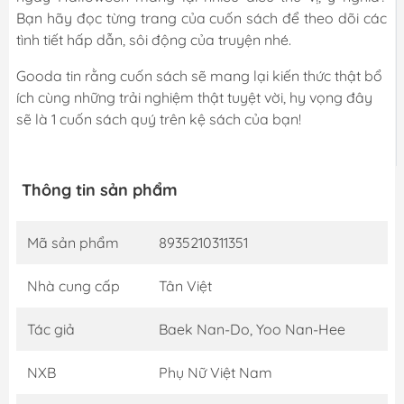
Bạn hãy đọc từng trang của cuốn sách để theo dõi các
tình tiết hấp dẫn, sôi động của truyện nhé.
Gooda tin rằng cuốn sách sẽ mang lại kiến thức thật bổ
ích cùng những trải nghiệm thật tuyệt vời, hy vọng đây
sẽ là 1 cuốn sách quý trên kệ sách của bạn!
Thông tin sản phẩm
Mã sản phẩm
8935210311351
Nhà cung cấp
Tân Việt
Tác giả
Baek Nan-Do, Yoo Nan-Hee
NXB
Phụ Nữ Việt Nam