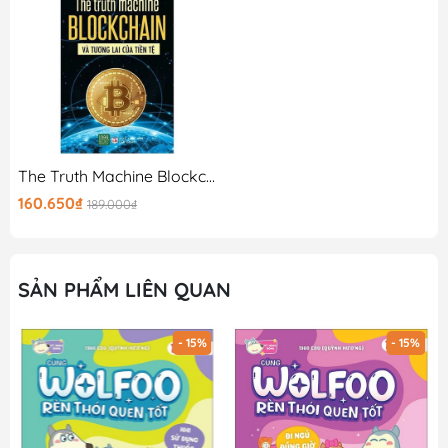
The Truth Machine Blockchain Và Tương Lai Của Tiền Tệ
160.650₫
189.000₫
SẢN PHẨM LIÊN QUAN
- 15%
- 15%