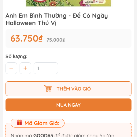
Anh Em Bình Thường - Để Có Ngày
Halloween Thú Vị
63.750₫
75.000₫
Số lượng:
THÊM VÀO GIỎ
MUA NGAY
Mã Giảm Giá:
Nhập mã
GOODA5
để được giảm ngay 5k (áp