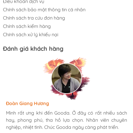
Điều khoản dịch vụ
Chính sách bảo mật thông tin cá nhân
Chính sách tra cứu đơn hàng
Chính sách kiểm hàng
Chính sách xử lý khiếu nại
Đánh giá khách hàng
Hương Suri
Đoàn Giang Hương
Ngọc Anh
Mình rất ưng khi đến Gooda. Ở đây có rất nhiều sách
Mình rất ưng khi đến Gooda. Ở đây có rất nhiều sách
Mình rất ưng khi đến Gooda. Ở đây có rất nhiều sách
hay, phong phú, tha hồ lựa chọn. Nhân viên chuyên
hay, phong phú, tha hồ lựa chọn. Nhân viên chuyên
hay, phong phú, tha hồ lựa chọn. Nhân viên chuyên
nghiệp, nhiệt tình. Chúc Gooda ngày càng phát triển.
nghiệp, nhiệt tình. Chúc Gooda ngày càng phát triển.
nghiệp, nhiệt tình. Chúc Gooda ngày càng phát triển.