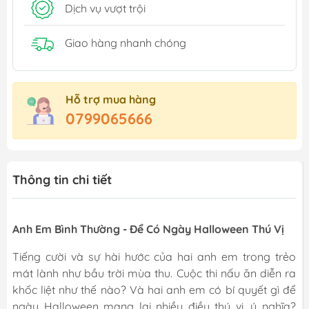
Dịch vụ vượt trội
Giao hàng nhanh chóng
Hỗ trợ mua hàng
0799065666
Thông tin chi tiết
Anh Em Bình Thường - Để Có Ngày Halloween Thú Vị
Tiếng cười và sự hài hước của hai anh em trong trẻo
mát lành như bầu trời mùa thu. Cuộc thi nấu ăn diễn ra
khốc liệt như thế nào? Và hai anh em có bí quyết gì để
ngày Halloween mang lại nhiều điều thú vị, ý nghĩa?