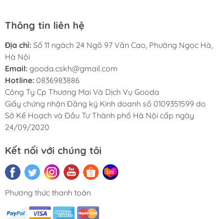
Thông tin liên hệ
Địa chỉ:
Số 11 ngách 24 Ngõ 97 Văn Cao, Phường Ngọc Hà,
Hà Nội
Email:
gooda.cskh@gmail.com
Hotline:
0836983886
Công Ty Cp Thương Mại Và Dịch Vụ Gooda
Giấy chứng nhận Đăng ký Kinh doanh số 0109351599 do
Sở Kế Hoạch và Đầu Tư Thành phố Hà Nội cấp ngày
24/09/2020
Kết nối với chúng tôi
Phương thức thanh toán