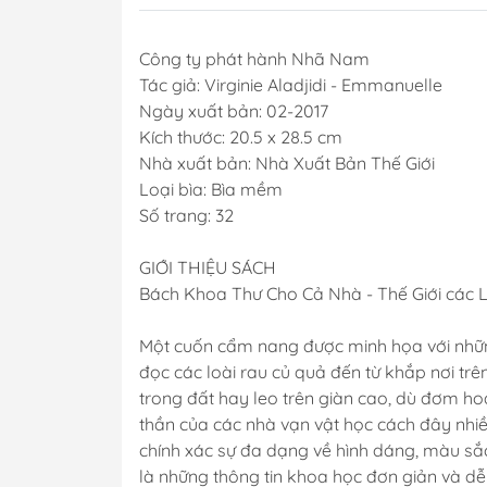
Công ty phát hành Nhã Nam
Tác giả: Virginie Aladjidi - Emmanuelle
Ngày xuất bản: 02-2017
Kích thước: 20.5 x 28.5 cm
Nhà xuất bản: Nhà Xuất Bản Thế Giới
Loại bìa: Bìa mềm
Số trang: 32
GIỚI THIỆU SÁCH
Bách Khoa Thư Cho Cả Nhà - Thế Giới các 
Một cuốn cẩm nang được minh họa với những
đọc các loài rau củ quả đến từ khắp nơi tr
trong đất hay leo trên giàn cao, dù đơm h
thần của các nhà vạn vật học cách đây nhiề
chính xác sự đa dạng về hình dáng, màu sắc
là những thông tin khoa học đơn giản và dễ 