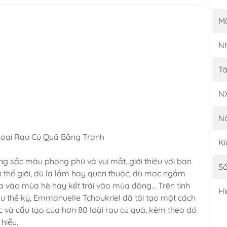
M
Nh
Tá
N
N
Loại Rau Củ Quả Bằng Tranh
Kí
 sắc màu phong phú và vui mắt, giới thiệu với bạn
Số
ên thế giới, dù lạ lẫm hay quen thuộc, dù mọc ngầm
oa vào mùa hè hay kết trái vào mùa đông… Trên tinh
Hì
u thế kỷ, Emmanuelle Tchoukriel đã tái tạo một cách
 và cấu tạo của hơn 80 loài rau củ quả, kèm theo đó
hiểu.