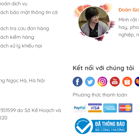
hoản dịch vụ
Hương S
Đoàn Gi
Ngọc An
sách bảo mật thông tin cá
Mình rất
Mình rất
Mình rất
hay, pho
hay, pho
hay, pho
sách tra cứu đơn hàng
nghiệp, n
nghiệp, n
nghiệp, n
sách kiểm hàng
ách xử lý khiếu nại
Kết nối với chúng tôi
ờng Ngọc Hà, Hà Nội
Phương thức thanh toán
9351599 do Sở Kế Hoạch và
020