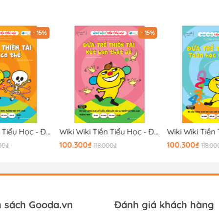
- 15%
- 15%
Wiki Wiki Tiền Tiểu Học - Đứa Trẻ Thiên Tài - Bí Ẩn Cơ Thể
Wiki Wiki Tiền Tiểu Học - Đứa Trẻ Thiên Tài - Kết Bạn Thật Dễ
100.300₫
100.300₫
00₫
118.000₫
118.00
h sách Gooda.vn
Đánh giá khách hàng