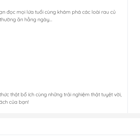
ạn đọc mọi lứa tuổi cùng khám phá các loài rau củ
n thường ăn hằng ngày…
hức thật bổ ích cùng những trải nghiệm thật tuyệt vời,
sách của bạn!