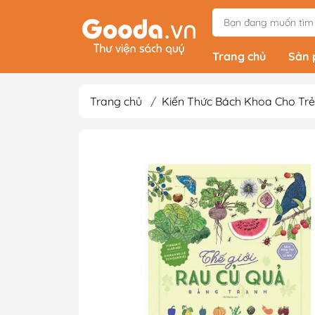
Trang chủ
Sản
Trang chủ
/
Kiến Thức Bách Khoa Cho Trẻ
Tiểu Thuyết
Light Novels - Tả
Giả Tưởng - Kinh D
Thám
Văn Học Kinh Điể
Xem thêm
Sách Ehon & Truy
Thiếu Nhi