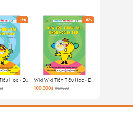
- 15%
- 15%
Wiki Wiki Tiền Tiểu Học - Đứa Trẻ Thiên Tài - Toán Học Vui Nhộn
Wiki Wiki Tiền Tiểu Học - Đứa Trẻ Thiên Tài - Khoa Học Kỳ Thú
100.300₫
55.250₫
0₫
118.000₫
65.000₫