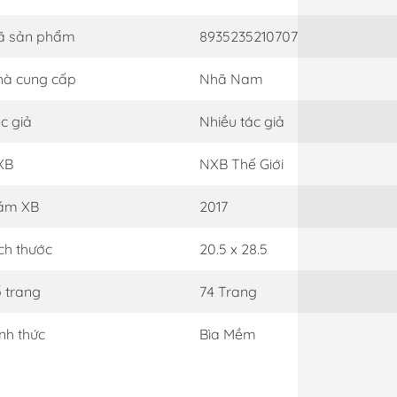
ã sản phẩm
8935235210707
à cung cấp
Nhã Nam
c giả
Nhiều tác giả
XB
NXB Thế Giới
ăm XB
2017
ch thước
20.5 x 28.5
 trang
74 Trang
nh thức
Bìa Mềm