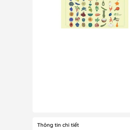
Tô Màu - Luyện 
Kiến Thức Bách 
Trẻ
Đạo Đức - Kỹ Nă
Xem thêm
Chính Trị - Pháp L
Khoa Học - Toán
Công Nghệ Thông
Kiến Thức Bách 
Xem thêm
Thông tin chi tiết