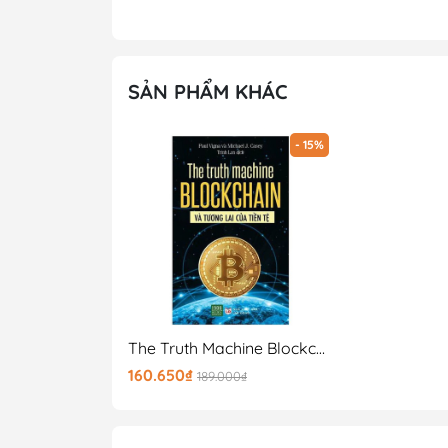
SẢN PHẨM KHÁC
- 15%
The Truth Machine Blockchain Và Tương Lai Của Tiền Tệ
160.650₫
189.000₫