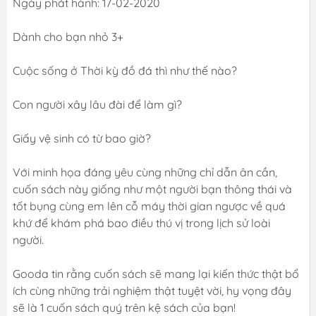
Ngày phát hành: 17-02-2020
Dành cho bạn nhỏ 3+
Cuộc sống ở Thời kỳ đồ đá thì như thế nào?
Con người xây lâu đài để làm gì?
Giấy vệ sinh có từ bao giờ?
Với minh họa đáng yêu cùng những chỉ dẫn ân cần,
cuốn sách này giống như một người bạn thông thái và
tốt bụng cùng em lên cỗ máy thời gian ngược về quá
khứ để khám phá bao điều thú vị trong lịch sử loài
người.
Gooda tin rằng cuốn sách sẽ mang lại kiến thức thật bổ
ích cùng những trải nghiệm thật tuyệt vời, hy vọng đây
sẽ là 1 cuốn sách quý trên kệ sách của bạn!