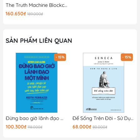
The Truth Machine Blockchain Và Tương Lai Của Tiền Tệ
160.650₫
189.000₫
SẢN PHẨM LIÊN QUAN
- 15%
- 15%
Đừng bao giờ lãnh đạo một mình
Để Sống Trên Đời - Sử Dụng Thời Gian Khôn Ngoan Theo Triết Lý Cổ Đại
100.300₫
68.000₫
118.000₫
80.000₫