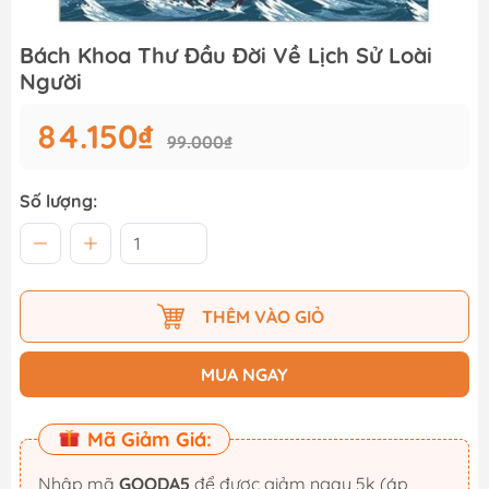
Bách Khoa Thư Đầu Đời Về Lịch Sử Loài
Người
84.150₫
99.000₫
Số lượng:
THÊM VÀO GIỎ
MUA NGAY
Mã Giảm Giá:
Nhập mã
GOODA5
để được giảm ngay 5k (áp