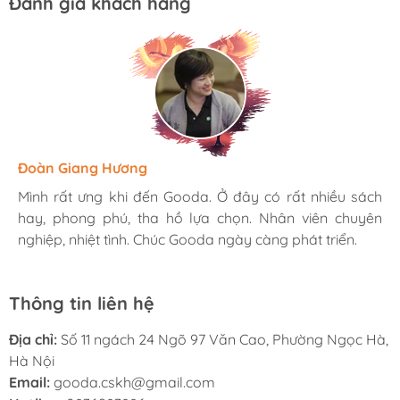
Đánh giá khách hàng
Hương Suri
Đoàn Giang Hương
Ngọc Anh
Mình rất ưng khi đến Gooda. Ở đây có rất nhiều sách
Mình rất ưng khi đến Gooda. Ở đây có rất nhiều sách
Mình rất ưng khi đến Gooda. Ở đây có rất nhiều sách
hay, phong phú, tha hồ lựa chọn. Nhân viên chuyên
hay, phong phú, tha hồ lựa chọn. Nhân viên chuyên
hay, phong phú, tha hồ lựa chọn. Nhân viên chuyên
nghiệp, nhiệt tình. Chúc Gooda ngày càng phát triển.
nghiệp, nhiệt tình. Chúc Gooda ngày càng phát triển.
nghiệp, nhiệt tình. Chúc Gooda ngày càng phát triển.
Thông tin liên hệ
Địa chỉ:
Số 11 ngách 24 Ngõ 97 Văn Cao, Phường Ngọc Hà,
Hà Nội
Email:
gooda.cskh@gmail.com