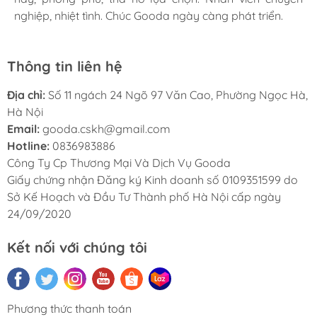
nghiệp, nhiệt tình. Chúc Gooda ngày càng phát triển.
nghiệp, nhiệt tình. Chúc Gooda ngày càng phát triển.
nghiệp, nhiệt tình. Chúc Gooda ngày càng phát triển.
Thông tin liên hệ
Địa chỉ:
Số 11 ngách 24 Ngõ 97 Văn Cao, Phường Ngọc Hà,
Hà Nội
Email:
gooda.cskh@gmail.com
Hotline:
0836983886
Công Ty Cp Thương Mại Và Dịch Vụ Gooda
Giấy chứng nhận Đăng ký Kinh doanh số 0109351599 do
Sở Kế Hoạch và Đầu Tư Thành phố Hà Nội cấp ngày
24/09/2020
Kết nối với chúng tôi
Phương thức thanh toán