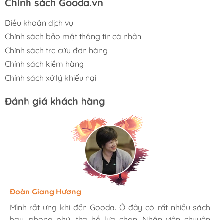
Chính sách Gooda.vn
Điều khoản dịch vụ
Chính sách bảo mật thông tin cá nhân
Chính sách tra cứu đơn hàng
Chính sách kiểm hàng
Chính sách xử lý khiếu nại
Đánh giá khách hàng
Hương Suri
Đoàn Giang Hương
Ngọc Anh
Mình rất ưng khi đến Gooda. Ở đây có rất nhiều sách
Mình rất ưng khi đến Gooda. Ở đây có rất nhiều sách
Mình rất ưng khi đến Gooda. Ở đây có rất nhiều sách
hay, phong phú, tha hồ lựa chọn. Nhân viên chuyên
hay, phong phú, tha hồ lựa chọn. Nhân viên chuyên
hay, phong phú, tha hồ lựa chọn. Nhân viên chuyên