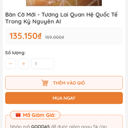
Bàn Cờ Mới - Tương Lai Quan Hệ Quốc Tế
Trong Kỷ Nguyên AI
135.150₫
159.000₫
Số lượng:
THÊM VÀO GIỎ
MUA NGAY
Mã Giảm Giá:
Nhập mã
GOODA5
để được giảm ngay 5k (áp