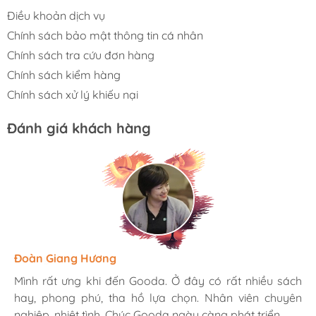
Điều khoản dịch vụ
Chính sách bảo mật thông tin cá nhân
Chính sách tra cứu đơn hàng
Chính sách kiểm hàng
Chính sách xử lý khiếu nại
Đánh giá khách hàng
Hương Suri
Đoàn Giang Hương
Ngọc Anh
Mình rất ưng khi đến Gooda. Ở đây có rất nhiều sách
Mình rất ưng khi đến Gooda. Ở đây có rất nhiều sách
Mình rất ưng khi đến Gooda. Ở đây có rất nhiều sách
hay, phong phú, tha hồ lựa chọn. Nhân viên chuyên
hay, phong phú, tha hồ lựa chọn. Nhân viên chuyên
hay, phong phú, tha hồ lựa chọn. Nhân viên chuyên
nghiệp, nhiệt tình. Chúc Gooda ngày càng phát triển.
nghiệp, nhiệt tình. Chúc Gooda ngày càng phát triển.
nghiệp, nhiệt tình. Chúc Gooda ngày càng phát triển.