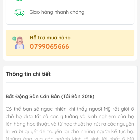
Giao hàng nhanh chóng
Hỗ trợ mua hàng
0799065666
Thông tin chi tiết
Bất Động Sản Căn Bản (Tái Bản 2018)
Có thể bạn sẽ ngạc nhiên khi thấy người Mỹ rất giỏi ở
chỗ họ đưa tất cả các ý tưởng và kinh nghiệm của họ
lên hàng học thuật, và từ học thuật họ rút ra các nguyên
lý và bí quyết để truyền lại cho những người kế tục họ.
Những ông vua các ngành kinh tế sinh lời nhất ở Mỹ