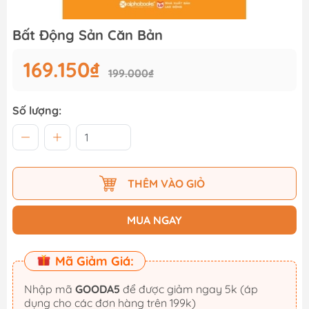
Bất Động Sản Căn Bản
169.150₫
199.000₫
Số lượng:
THÊM VÀO GIỎ
MUA NGAY
Mã Giảm Giá:
Nhập mã
GOODA5
để được giảm ngay 5k (áp
dụng cho các đơn hàng trên 199k)