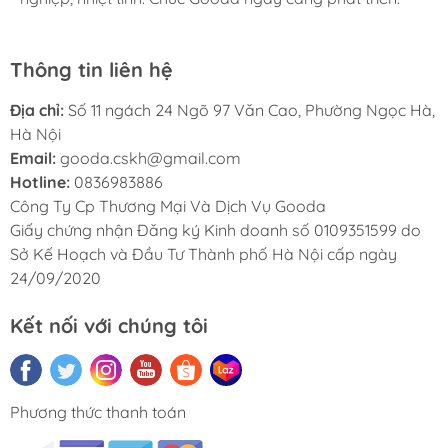
Thông tin liên hệ
Địa chỉ:
Số 11 ngách 24 Ngõ 97 Văn Cao, Phường Ngọc Hà,
Hà Nội
Email:
gooda.cskh@gmail.com
Hotline:
0836983886
Công Ty Cp Thương Mại Và Dịch Vụ Gooda
Giấy chứng nhận Đăng ký Kinh doanh số 0109351599 do
Sở Kế Hoạch và Đầu Tư Thành phố Hà Nội cấp ngày
24/09/2020
Kết nối với chúng tôi
Phương thức thanh toán