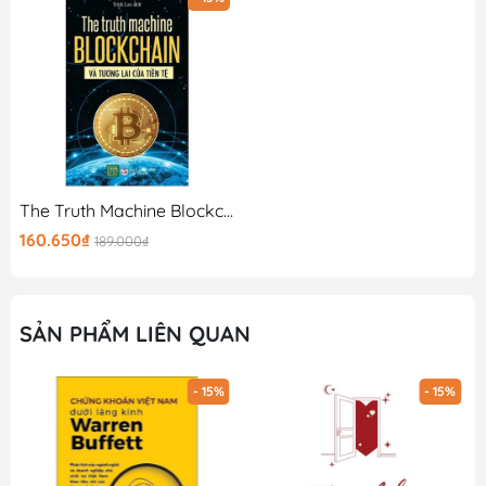
The Truth Machine Blockchain Và Tương Lai Của Tiền Tệ
160.650₫
189.000₫
SẢN PHẨM LIÊN QUAN
- 15%
- 15%