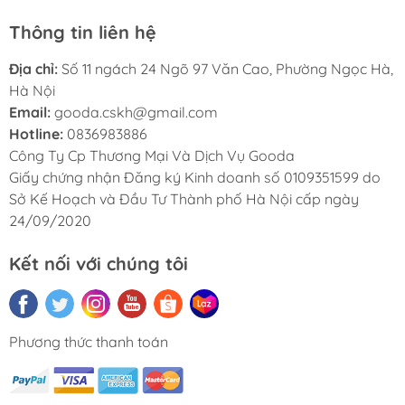
Thông tin liên hệ
Địa chỉ:
Số 11 ngách 24 Ngõ 97 Văn Cao, Phường Ngọc Hà,
Hà Nội
Email:
gooda.cskh@gmail.com
Hotline:
0836983886
Công Ty Cp Thương Mại Và Dịch Vụ Gooda
Giấy chứng nhận Đăng ký Kinh doanh số 0109351599 do
Sở Kế Hoạch và Đầu Tư Thành phố Hà Nội cấp ngày
24/09/2020
Kết nối với chúng tôi
Phương thức thanh toán