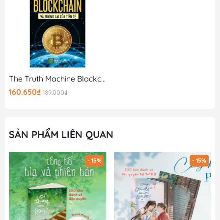
The Truth Machine Blockchain Và Tương Lai Của Tiền Tệ
160.650₫
189.000₫
SẢN PHẨM LIÊN QUAN
- 15%
- 15%