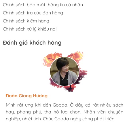
Chính sách bảo mật thông tin cá nhân
Chính sách tra cứu đơn hàng
Chính sách kiểm hàng
Chính sách xử lý khiếu nại
Đánh giá khách hàng
Hương Suri
Đoàn Giang Hương
Ngọc Anh
Mình rất ưng khi đến Gooda. Ở đây có rất nhiều sách
Mình rất ưng khi đến Gooda. Ở đây có rất nhiều sách
Mình rất ưng khi đến Gooda. Ở đây có rất nhiều sách
hay, phong phú, tha hồ lựa chọn. Nhân viên chuyên
hay, phong phú, tha hồ lựa chọn. Nhân viên chuyên
hay, phong phú, tha hồ lựa chọn. Nhân viên chuyên
nghiệp, nhiệt tình. Chúc Gooda ngày càng phát triển.
nghiệp, nhiệt tình. Chúc Gooda ngày càng phát triển.
nghiệp, nhiệt tình. Chúc Gooda ngày càng phát triển.