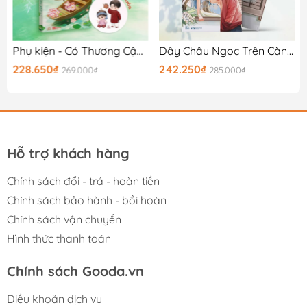
Phụ kiện - Có Thương Cậu Không? - Bản Đặc Biệt
Dây Châu Ngọc Trên Cành Linh Lan
228.650₫
242.250₫
269.000₫
285.000₫
Hỗ trợ khách hàng
Chính sách đổi - trả - hoàn tiền
Chính sách bảo hành - bồi hoàn
Chính sách vận chuyển
Hình thức thanh toán
Chính sách Gooda.vn
Điều khoản dịch vụ