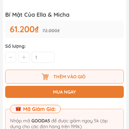
Bí Mật Của Ella & Micha
61.200₫
72.000₫
Số lượng:
THÊM VÀO GIỎ
MUA NGAY
Mã Giảm Giá:
Nhập mã
GOODA5
để được giảm ngay 5k (áp
dụng cho các đơn hàng trên 199k)