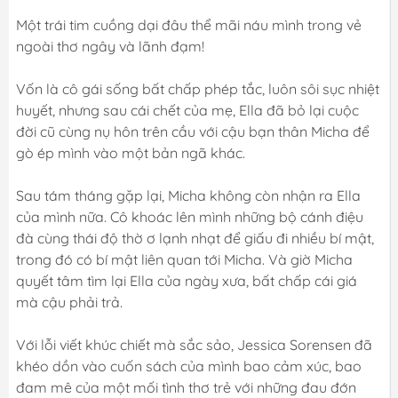
Một trái tim cuồng dại đâu thể mãi náu mình trong vẻ
ngoài thơ ngây và lãnh đạm!
Vốn là cô gái sống bất chấp phép tắc, luôn sôi sục nhiệt
huyết, nhưng sau cái chết của mẹ, Ella đã bỏ lại cuộc
đời cũ cùng nụ hôn trên cầu với cậu bạn thân Micha để
gò ép mình vào một bản ngã khác.
Sau tám tháng gặp lại, Micha không còn nhận ra Ella
của mình nữa. Cô khoác lên mình những bộ cánh điệu
đà cùng thái độ thờ ơ lạnh nhạt để giấu đi nhiều bí mật,
trong đó có bí mật liên quan tới Micha. Và giờ Micha
quyết tâm tìm lại Ella của ngày xưa, bất chấp cái giá
mà cậu phải trả.
Với lỗi viết khúc chiết mà sắc sảo, Jessica Sorensen đã
khéo dồn vào cuốn sách của mình bao cảm xúc, bao
đam mê của một mối tình thơ trẻ với những đau đớn