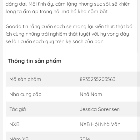
dằng dai. Mối tình ấy, câm lặng nhưng sục sôi, sẽ khiên
lòng ta ấm áp trong nỗi mơ hồ khó nắm bắt.
Gooda tin rằng cuốn sách sẽ mang lại kiến thức thật bổ
ích cùng những trải nghiệm thật tuyệt vời, hy vọng đây
sẽ là 1 cuốn sách quý trên kệ sách của bạn!
Thông tin sản phẩm
Mã sản phẩm
8935235203563
Nhà cung cấp
Nhã Nam
Tác giả
Jessica Sorensen
NXB
NXB Hội Nhà Văn
Năm XB
2014