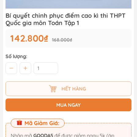
Bí quyết chinh phục điểm cao kì thi THPT
Quốc gia môn Toán Tập 1
142.800₫
168.000₫
Số lượng:
HẾT HÀNG
MUA NGAY
Mã Giảm Giá:
Nhập mã
GOODA5
để được giảm ngay 5k (áp