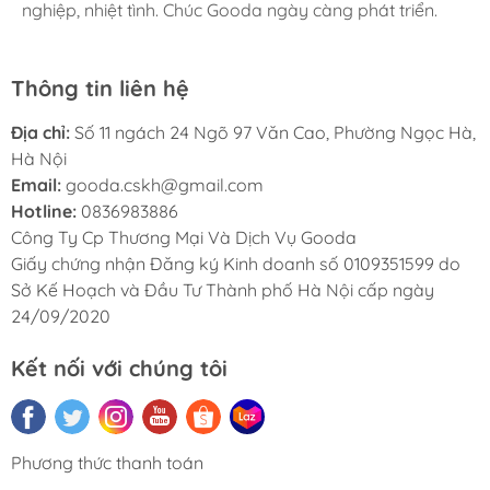
nghiệp, nhiệt tình. Chúc Gooda ngày càng phát triển.
nghiệp, nhiệt tình. Chúc Gooda ngày càng phát triển.
nghiệp, nhiệt tình. Chúc Gooda ngày càng phát triển.
Tác giả: PGS.TS. Lê Văn Hiện (chủ biên), Trương Quốc
Toản, Lê Thảo, Ma Huyền Mỹ, Trần Đông Phong,
Thông tin liên hệ
Nguyễn Thanh Hoài, Nguyễn Thanh Hiếu, Nguyễn Đỗ
Chiến
Địa chỉ:
Số 11 ngách 24 Ngõ 97 Văn Cao, Phường Ngọc Hà,
Hà Nội
Số trang: 546
Email:
gooda.cskh@gmail.com
Năm xuất bản: 2020
Hotline:
0836983886
Công Ty Cp Thương Mại Và Dịch Vụ Gooda
Giấy chứng nhận Đăng ký Kinh doanh số 0109351599 do
Sở Kế Hoạch và Đầu Tư Thành phố Hà Nội cấp ngày
24/09/2020
Kết nối với chúng tôi
Phương thức thanh toán