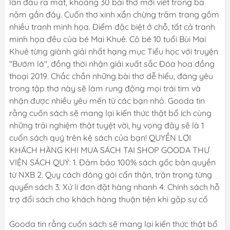
lần đầu ra mắt, khoảng 30 bài thơ mới viết trong ba
năm gần đây. Cuốn thơ xinh xắn chừng trăm trang gồm
nhiều tranh minh họa. Điểm đặc biệt ở chỗ, tất cả tranh
minh họa đều của bé Mai Khuê. Cô bé 10 tuổi Bùi Mai
Khuê từng giành giải nhất hạng mục Tiểu học với truyện
"Bướm lá", đồng thời nhận giải xuất sắc Đóa hoa đồng
thoại 2019. Chắc chắn những bài thơ dễ hiểu, đáng yêu
trong tập thơ này sẽ làm rung động mọi trái tim và
nhận được nhiều yêu mến từ các bạn nhỏ. Gooda tin
rằng cuốn sách sẽ mang lại kiến thức thật bổ ích cùng
những trải nghiệm thật tuyệt vời, hy vọng đây sẽ là 1
cuốn sách quý trên kệ sách của bạn! QUYỀN LỢI
KHÁCH HÀNG KHI MUA SÁCH TẠI SHOP GOODA THƯ
VIỆN SÁCH QUÝ: 1. Đảm bảo 100% sách gốc bản quyền
từ NXB 2. Quy cách đóng gói cẩn thận, trận trọng từng
quyển sách 3. Xử lí đơn đặt hàng nhanh 4. Chính sách hỗ
trợ đổi sách cho khách hàng thuận tiện khi gặp sự cố
Gooda tin rằng cuốn sách sẽ mang lại kiến thức thật bổ