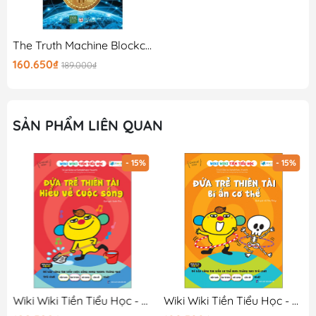
The Truth Machine Blockchain Và Tương Lai Của Tiền Tệ
160.650₫
189.000₫
SẢN PHẨM LIÊN QUAN
- 15%
- 15%
Wiki Wiki Tiền Tiểu Học - Đứa Trẻ Thiên Tài - Hiểu Về Cuộc Sống
Wiki Wiki Tiền Tiểu Học - Đứa Trẻ Thiên Tài - Bí Ẩn Cơ Thể