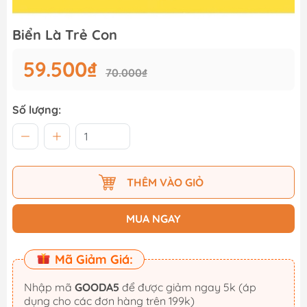
Biển Là Trẻ Con
59.500₫
70.000₫
Số lượng:
THÊM VÀO GIỎ
MUA NGAY
Mã Giảm Giá:
Nhập mã
GOODA5
để được giảm ngay 5k (áp
dụng cho các đơn hàng trên 199k)