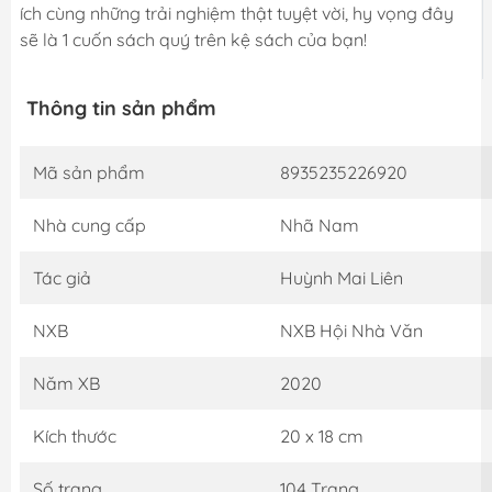
ích cùng những trải nghiệm thật tuyệt vời, hy vọng đây
sẽ là 1 cuốn sách quý trên kệ sách của bạn!
Thông tin sản phẩm
Mã sản phẩm
8935235226920
Nhà cung cấp
Nhã Nam
Tác giả
Huỳnh Mai Liên
NXB
NXB Hội Nhà Văn
Năm XB
2020
Kích thước
20 x 18 cm
Số trang
104 Trang