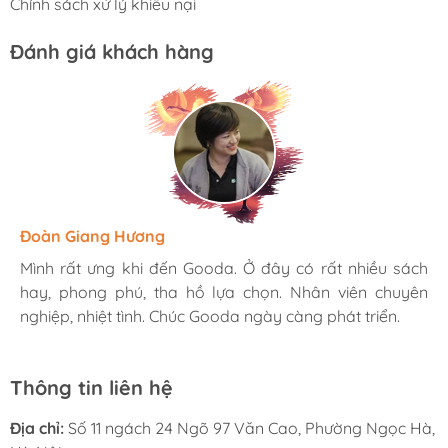
Chính sách xử lý khiếu nại
Đánh giá khách hàng
Hương Suri
Đoàn Giang Hương
Ngọc Anh
Mình rất ưng khi đến Gooda. Ở đây có rất nhiều sách
Mình rất ưng khi đến Gooda. Ở đây có rất nhiều sách
Mình rất ưng khi đến Gooda. Ở đây có rất nhiều sách
hay, phong phú, tha hồ lựa chọn. Nhân viên chuyên
hay, phong phú, tha hồ lựa chọn. Nhân viên chuyên
hay, phong phú, tha hồ lựa chọn. Nhân viên chuyên
nghiệp, nhiệt tình. Chúc Gooda ngày càng phát triển.
nghiệp, nhiệt tình. Chúc Gooda ngày càng phát triển.
nghiệp, nhiệt tình. Chúc Gooda ngày càng phát triển.
Thông tin liên hệ
Địa chỉ:
Số 11 ngách 24 Ngõ 97 Văn Cao, Phường Ngọc Hà,