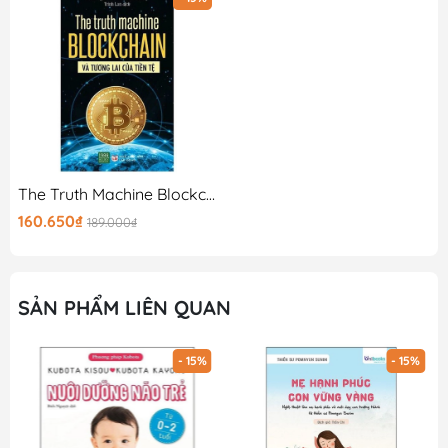
nghe bạn, cùng bạn vượt qua những giai đoạn tâm lí
khó khăn nhất trong cuộc đời.
Thứ hai, có lẽ quan trọng nhất là, lời nhắn nhủ đến
những người đã làm cha mẹ, nếu bạn là cha mẹ độc
hại, mong bạn nhìn nhận lại bản thân, không phải là để
trách móc mà là sửa chữa. Bạn sẽ không lặp lại những
hành vi độc hại lên con cái bạn và vô tình hủy hoại cuộc
đời của chúng.
The Truth Machine Blockchain Và Tương Lai Của Tiền Tệ
Gooda tin rằng cuốn sách sẽ mang lại kiến thức thật bổ
160.650₫
189.000₫
ích cùng những trải nghiệm thật tuyệt vời, hy vọng đây
sẽ là 1 cuốn sách quý trên kệ sách của bạn!
SẢN PHẨM LIÊN QUAN
- 15%
- 15%