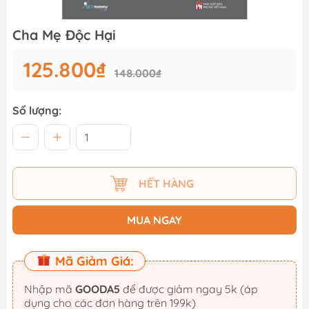
Cha Mẹ Độc Hại
125.800₫
148.000₫
Số lượng:
HẾT HÀNG
MUA NGAY
Mã Giảm Giá:
Nhập mã
GOODA5
để được giảm ngay 5k (áp
dụng cho các đơn hàng trên 199k)