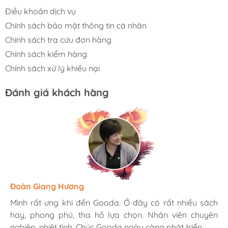
Điều khoản dịch vụ
Chính sách bảo mật thông tin cá nhân
Chính sách tra cứu đơn hàng
Chính sách kiểm hàng
Chính sách xử lý khiếu nại
Đánh giá khách hàng
Hương Suri
Đoàn Giang Hương
Ngọc Anh
Mình rất ưng khi đến Gooda. Ở đây có rất nhiều sách
Mình rất ưng khi đến Gooda. Ở đây có rất nhiều sách
Mình rất ưng khi đến Gooda. Ở đây có rất nhiều sách
hay, phong phú, tha hồ lựa chọn. Nhân viên chuyên
hay, phong phú, tha hồ lựa chọn. Nhân viên chuyên
hay, phong phú, tha hồ lựa chọn. Nhân viên chuyên
nghiệp, nhiệt tình. Chúc Gooda ngày càng phát triển.
nghiệp, nhiệt tình. Chúc Gooda ngày càng phát triển.
nghiệp, nhiệt tình. Chúc Gooda ngày càng phát triển.