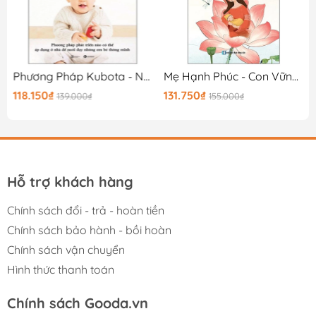
on Cái
Phương Pháp Kubota - Nuôi Dưỡng Não Trẻ - Từ 0-2 Tuổi (Tái Bản 2025)
Mẹ Hạnh Phúc - Con Vững Vàng - Nghệ Thuật Làm Mẹ Hạnh Phúc Và Nuôi Dạy Con Trưởng Thành
118.150₫
131.750₫
139.000₫
155.000₫
Hỗ trợ khách hàng
Chính sách đổi - trả - hoàn tiền
Chính sách bảo hành - bồi hoàn
Chính sách vận chuyển
Hình thức thanh toán
Chính sách Gooda.vn