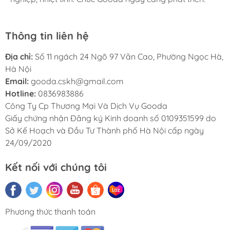
Thông tin liên hệ
Địa chỉ:
Số 11 ngách 24 Ngõ 97 Văn Cao, Phường Ngọc Hà,
Hà Nội
Email:
gooda.cskh@gmail.com
Hotline:
0836983886
Công Ty Cp Thương Mại Và Dịch Vụ Gooda
Giấy chứng nhận Đăng ký Kinh doanh số 0109351599 do
Sở Kế Hoạch và Đầu Tư Thành phố Hà Nội cấp ngày
24/09/2020
Kết nối với chúng tôi
Phương thức thanh toán