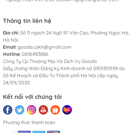
Thông tin liên hệ
Địa chỉ:
Số 11 ngách 24 Ngõ 97 Văn Cao, Phường Ngọc Hà,
Hà Nội
Email:
gooda.cskh@gmail.com
Hotline:
0836983886
Công Ty Cp Thương Mại Và Dịch Vụ Gooda
Giấy chứng nhận Đăng ký Kinh doanh số 0109351599 do
Sở Kế Hoạch và Đầu Tư Thành phố Hà Nội cấp ngày
24/09/2020
Kết nối với chúng tôi
Phương thức thanh toán