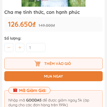
Cha mẹ tỉnh thức, con hạnh phúc
126.650₫
149.000₫
Số lượng:
THÊM VÀO GIỎ
MUA NGAY
Mã Giảm Giá:
Nhập mã
GOODA5
để được giảm ngay 5k (áp
dụng cho các đơn hàng trên 199k)