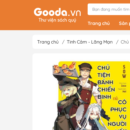
Trang chủ
Sản
Trang chủ
/
Tình Cảm - Lãng Mạn
/
Chủ 
Tiểu Thuyết
Light Novels - Tả
Giả Tưởng - Kinh D
Thám
Văn Học Kinh Điể
Xem thêm
Sách Ehon & Truy
Thiếu Nhi