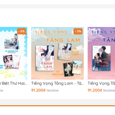
- 5%
- 5%
Gửi Cậu Lời Từ Biệt Thứ Hai - Tập 1 - Bản in đầu
Tiếng Vọng Tầng Lam - Tập 2
91.200₫
91.200₫
0₫
96.000₫
96.000₫