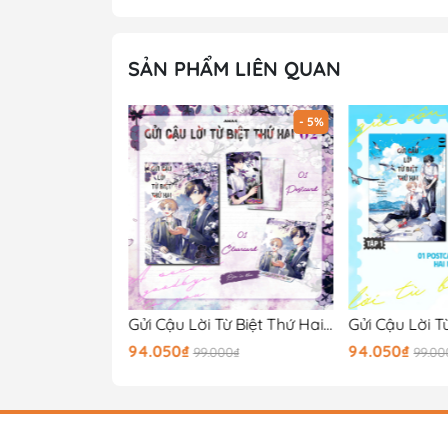
SẢN PHẨM LIÊN QUAN
- 5%
- 5%
Gửi Cậu Lời Từ Biệt Thứ Hai - Tập 3 - Bản in đầu
Gửi Cậu Lời Từ Biệt Thứ Hai - Tập 2 - Bản in đầu
94.050₫
94.050₫
00₫
99.000₫
99.00