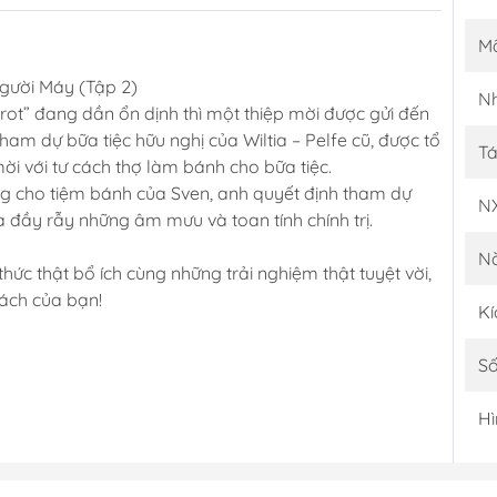
M
gười Máy (Tập 2)
Nh
rot” đang dần ổn dịnh thì một thiệp mời được gửi đến
ham dự bữa tiệc hữu nghị của Wiltia – Pelfe cũ, được tổ
Tá
ời với tư cách thợ làm bánh cho bữa tiệc.
ếng cho tiệm bánh của Sven, anh quyết định tham dự
N
à đầy rẫy những âm mưu và toan tính chính trị.
N
hức thật bổ ích cùng những trải nghiệm thật tuyệt vời,
sách của bạn!
Kí
Số
Hì