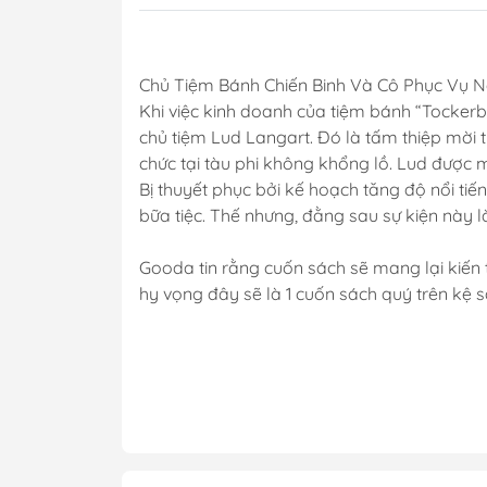
Chủ Tiệm Bánh Chiến Binh Và Cô Phục Vụ N
Khi việc kinh doanh của tiệm bánh “Tockerb
chủ tiệm Lud Langart. Đó là tấm thiệp mời t
chức tại tàu phi không khổng lồ. Lud được m
Bị thuyết phục bởi kế hoạch tăng độ nổi ti
bữa tiệc. Thế nhưng, đằng sau sự kiện này l
Gooda tin rằng cuốn sách sẽ mang lại kiến t
hy vọng đây sẽ là 1 cuốn sách quý trên kệ 