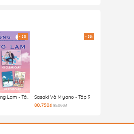
- 5%
- 5%
Tiếng Vọng Tầng Lam - Tập 1
Sasaki Và Miyano - Tập 9
80.750₫
189.050₫
85.000₫
199.000