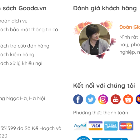
h sách Gooda.vn
Đánh giá khách hàng
hoản dịch vụ
Hương S
Đoàn Gi
Ngọc An
sách bảo mật thông tin cá
Mình rất
Mình rất
Mình rất
hay, pho
hay, pho
hay, pho
sách tra cứu đơn hàng
nghiệp, n
nghiệp, n
nghiệp, n
sách kiểm hàng
ách xử lý khiếu nại
Kết nối với chúng tôi
ờng Ngọc Hà, Hà Nội
Phương thức thanh toán
9351599 do Sở Kế Hoạch và
020