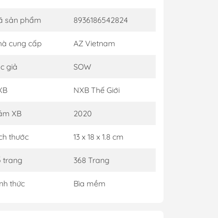
ã sản phẩm
8936186542824
à cung cấp
AZ Vietnam
c giả
SOW
XB
NXB Thế Giới
ăm XB
2020
ch thước
13 x 18 x 1.8 cm
 trang
368 Trang
nh thức
Bìa mềm