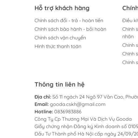
Hỗ trợ khách hàng
Chín
Chính sách đổi - trả - hoàn tiền
Điều k
Chính sách bảo hành - bồi hoàn
Chính 
nhân
Chính sách vận chuyển
Chính 
Hình thức thanh toán
Chính 
Chính s
Thông tin liên hệ
Địa chỉ:
Số 11 ngách 24 Ngõ 97 Văn Cao, Phư
Email:
gooda.cskh@gmail.com
Hotline:
0836983886
Công Ty Cp Thương Mại Và Dịch Vụ Gooda
Giấy chứng nhận Đăng ký Kinh doanh số 010
Đầu Tư Thành phố Hà Nội cấp ngày 24/09/2