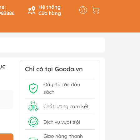
ne:
Hệ thống
983886
Cửa hàng
y & Logic
Hồi Ký
ục
ính
Du Ký
Chỉ có tại Gooda.vn
Tạo
Lịch Sử - Văn Hoá - Chính
Đầy đủ các đầu
Trị
Tiếp
sách
Tâm Linh
Xem thêm
Chất lượng cam kết
Dịch vụ vượt trội
Sách Tham Khảo Cấp 1
Giao hàng nhanh