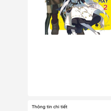
Tô Màu - Luyện 
Kiến Thức Bách 
Trẻ
Đạo Đức - Kỹ Nă
Xem thêm
Chính Trị - Pháp L
Khoa Học - Toán
Công Nghệ Thông
Kiến Thức Bách 
Xem thêm
Thông tin chi tiết