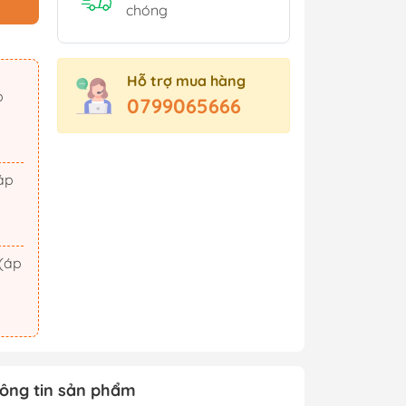
Sách Tham Khảo Cấp 2
chóng
Sách Tham Khảo Cấp 3
Sách Ôn Thi Đại Học
Hỗ trợ mua hàng
Xem thêm
0799065666
t Triển
Hành Động - Phiêu Lưu
 Hội
Tiên Hiệp - Kiếm Hiệp
ảm Xúc
Tình Cảm - Lãng Mạn
áo Dục
Khoa Học Viễn Tưởng
Xem thêm
ông tin sản phẩm