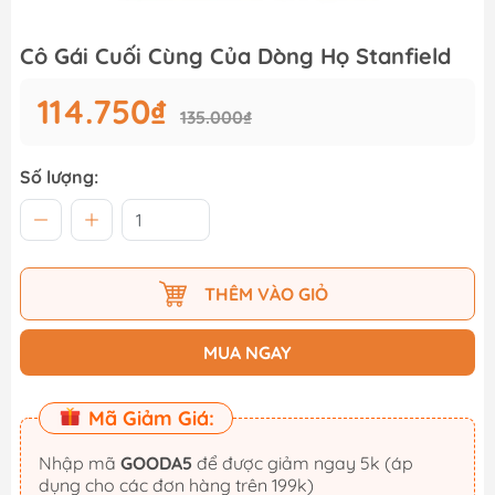
Cô Gái Cuối Cùng Của Dòng Họ Stanfield
114.750₫
135.000₫
Số lượng:
THÊM VÀO GIỎ
MUA NGAY
Mã Giảm Giá:
Nhập mã
GOODA5
để được giảm ngay 5k (áp
dụng cho các đơn hàng trên 199k)