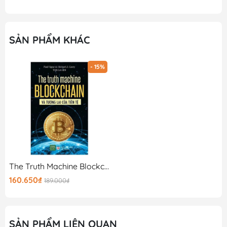
SẢN PHẨM KHÁC
- 15%
The Truth Machine Blockchain Và Tương Lai Của Tiền Tệ
160.650₫
189.000₫
SẢN PHẨM LIÊN QUAN