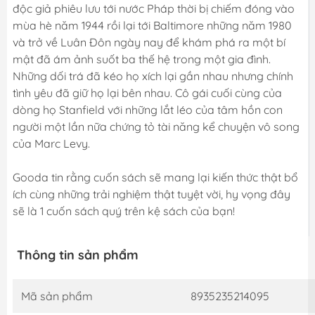
độc giả phiêu lưu tới nước Pháp thời bị chiếm đóng vào
mùa hè năm 1944 rồi lại tới Baltimore những năm 1980
và trở về Luân Đôn ngày nay để khám phá ra một bí
mật đã ám ảnh suốt ba thế hệ trong một gia đình.
Những dối trá đã kéo họ xích lại gần nhau nhưng chính
tình yêu đã giữ họ lại bên nhau. Cô gái cuối cùng của
dòng họ Stanfield với những lắt léo của tâm hồn con
người một lần nữa chứng tỏ tài năng kể chuyện vô song
của Marc Levy.
Gooda tin rằng cuốn sách sẽ mang lại kiến thức thật bổ
ích cùng những trải nghiệm thật tuyệt vời, hy vọng đây
sẽ là 1 cuốn sách quý trên kệ sách của bạn!
Thông tin sản phẩm
Mã sản phẩm
8935235214095