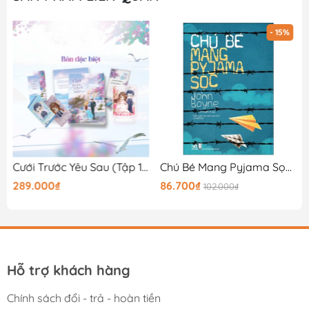
- 15%
ờng
Cưới Trước Yêu Sau (Tập 1) - Bản Đặc Biệt
Chú Bé Mang Pyjama Sọc (Tái Bản 2026)
289.000₫
86.700₫
102.000₫
Hỗ trợ khách hàng
Chính sách đổi - trả - hoàn tiền