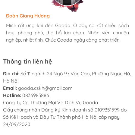
Hương Suri
Đoàn Giang Hương
Ngọc Anh
Mình rất ưng khi đến Gooda. Ở đây có rất nhiều sách
Mình rất ưng khi đến Gooda. Ở đây có rất nhiều sách
Mình rất ưng khi đến Gooda. Ở đây có rất nhiều sách
hay, phong phú, tha hồ lựa chọn. Nhân viên chuyên
hay, phong phú, tha hồ lựa chọn. Nhân viên chuyên
hay, phong phú, tha hồ lựa chọn. Nhân viên chuyên
nghiệp, nhiệt tình. Chúc Gooda ngày càng phát triển.
nghiệp, nhiệt tình. Chúc Gooda ngày càng phát triển.
nghiệp, nhiệt tình. Chúc Gooda ngày càng phát triển.
Thông tin liên hệ
Địa chỉ:
Số 11 ngách 24 Ngõ 97 Văn Cao, Phường Ngọc Hà,
Hà Nội
Email:
gooda.cskh@gmail.com
Hotline:
0836983886
Công Ty Cp Thương Mại Và Dịch Vụ Gooda
Giấy chứng nhận Đăng ký Kinh doanh số 0109351599 do
Sở Kế Hoạch và Đầu Tư Thành phố Hà Nội cấp ngày
24/09/2020