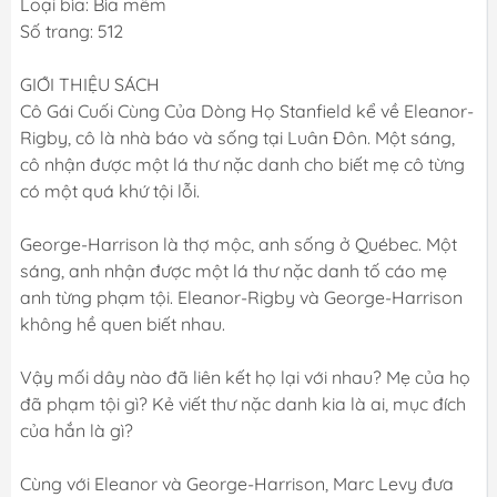
Loại bìa: Bìa mềm
Số trang: 512
GIỚI THIỆU SÁCH
Cô Gái Cuối Cùng Của Dòng Họ Stanfield kể về Eleanor-
Rigby, cô là nhà báo và sống tại Luân Đôn. Một sáng,
cô nhận được một lá thư nặc danh cho biết mẹ cô từng
có một quá khứ tội lỗi.
George-Harrison là thợ mộc, anh sống ở Québec. Một
sáng, anh nhận được một lá thư nặc danh tố cáo mẹ
anh từng phạm tội. Eleanor-Rigby và George-Harrison
không hề quen biết nhau.
Vậy mối dây nào đã liên kết họ lại với nhau? Mẹ của họ
đã phạm tội gì? Kẻ viết thư nặc danh kia là ai, mục đích
của hắn là gì?
Cùng với Eleanor và George-Harrison, Marc Levy đưa