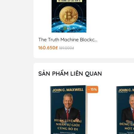
The Truth Machine Blockchain Và Tương Lai Của Tiền Tệ
160.650₫
189.000₫
SẢN PHẨM LIÊN QUAN
- 15%
- 15%