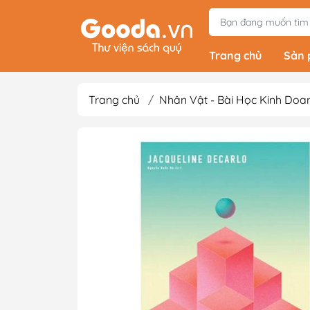
Trang chủ
Sản
Trang chủ
/
Nhân Vật - Bài Học Kinh Doa
Tiểu Thuyết
Light Novels - Tả
Giả Tưởng - Kinh D
Thám
Văn Học Kinh Điể
Xem thêm
Sách Ehon & Truy
Thiếu Nhi