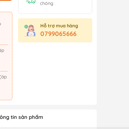
Sách Tham Khảo Cấp 2
chóng
Sách Tham Khảo Cấp 3
Sách Ôn Thi Đại Học
Hỗ trợ mua hàng
Xem thêm
0799065666
t Triển
Hành Động - Phiêu Lưu
 Hội
Tiên Hiệp - Kiếm Hiệp
ảm Xúc
Tình Cảm - Lãng Mạn
áo Dục
Khoa Học Viễn Tưởng
Xem thêm
ông tin sản phẩm