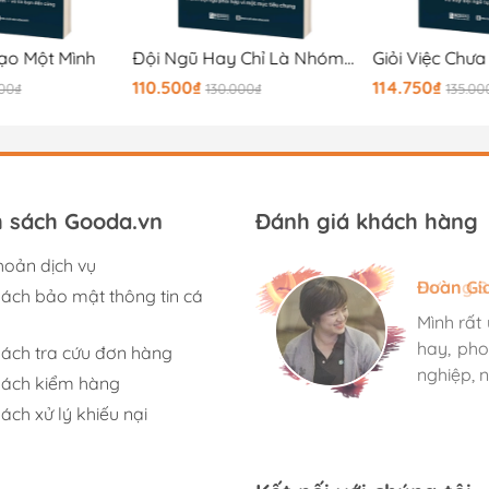
ạo Một Mình
Đội Ngũ Hay Chỉ Là Nhóm Người?
110.500₫
114.750₫
000₫
130.000₫
135.00
h sách Gooda.vn
Đánh giá khách hàng
hoản dịch vụ
Hương S
Đoàn Gi
Ngọc An
sách bảo mật thông tin cá
Mình rất
Mình rất
Mình rất
hay, pho
hay, pho
hay, pho
sách tra cứu đơn hàng
nghiệp, n
nghiệp, n
nghiệp, n
sách kiểm hàng
ách xử lý khiếu nại