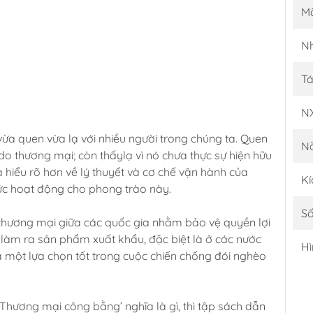
M
Nh
Tá
N
ừa quen vừa lạ với nhiều người trong chúng ta. Quen
N
do thương mại; còn thấylạ vì nó chưa thực sự hiện hữu
 hiểu rõ hơn về lý thuyết và cơ chế vận hành của
Kí
c hoạt động cho phong trào này.
Số
thương mại giữa các quốc gia nhằm bảo vệ quyền lợi
p làm ra sản phẩm xuất khẩu, đặc biệt là ở các nước
Hì
à một lựa chọn tốt trong cuộc chiến chống đói nghèo
i ‘Thương mại công bằng’ nghĩa là gì, thì tập sách dẫn