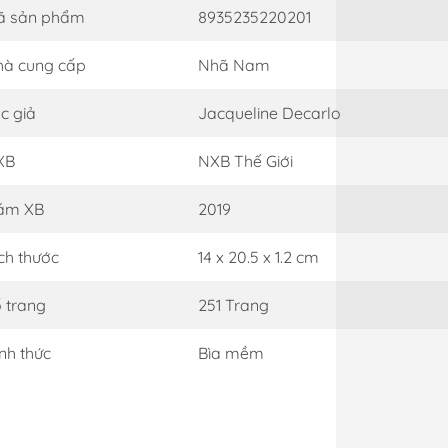
ã sản phẩm
8935235220201
à cung cấp
Nhã Nam
c giả
Jacqueline Decarlo
XB
NXB Thế Giới
ăm XB
2019
ch thước
14 x 20.5 x 1.2 cm
 trang
251 Trang
nh thức
Bìa mềm