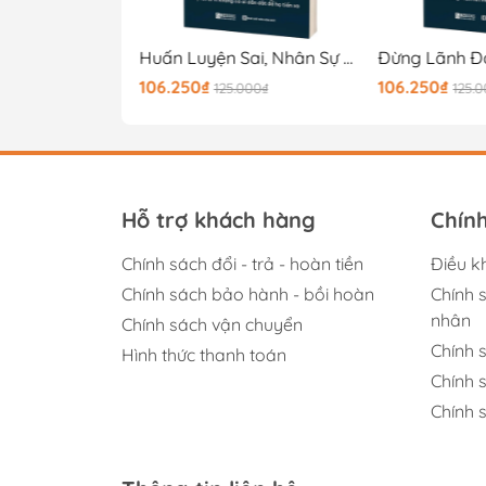
Đừng Chỉ Giao Việc, Hãy Trang Bị Nền Tảng Để Nhân Viên Làm Được Việc
Huấn Luyện Sai, Nhân Sự Giỏi Cũng Bỏ Đi
Đừng Lãnh Đ
106.250₫
106.250₫
.000₫
125.000₫
125.
Hỗ trợ khách hàng
Chín
Chính sách đổi - trả - hoàn tiền
Điều k
Chính sách bảo hành - bồi hoàn
Chính 
nhân
Chính sách vận chuyển
Chính 
Hình thức thanh toán
Chính 
Chính s