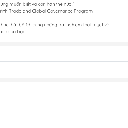
từng muốn biết và còn hơn thế nữa.”
 trình Trade and Global Governance Program
hức thật bổ ích cùng những trải nghiệm thật tuyệt vời,
sách của bạn!