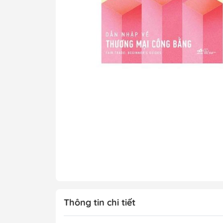
Tô Màu - Luyện 
Kiến Thức Bách 
Trẻ
Đạo Đức - Kỹ Nă
Xem thêm
Chính Trị - Pháp L
Khoa Học - Toán
Công Nghệ Thông
Kiến Thức Bách 
Xem thêm
Thông tin chi tiết