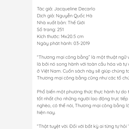
Tác giả: Jacqueline Decarlo
Dịch giả: Nguyễn Quốc Hà
Nhà xuất bản: Thế Giới
Số trang: 251
Kích thước: 14x20.5 cm
Ngày phát hành: 03-2019
“Thương mại công bằng” là một thuật ngữ v
là bởi nó song hành với toàn cầu hóa và tự 
ở Việt Nam. Cuốn sách này sẽ giúp chúng ta
Thương mại công bằng cũng như các tổ chứ
Phổ biến một phương thức thực hành tự do 
tốt nhất cho những người lao động trực tiế
nghèo, có thể nói, Thương mại công bằng l
hiện nay.
“Thật tuyệt vời. Đối với bất kỳ ai từng tự hỏ