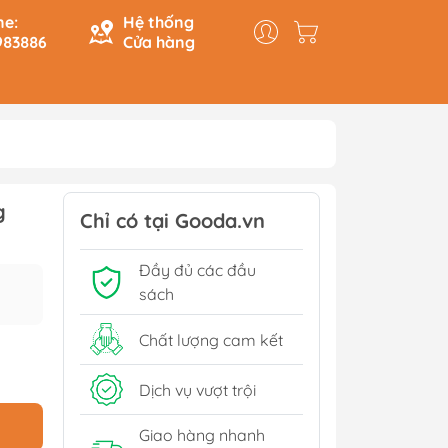
ne:
Hệ thống
983886
Cửa hàng
y & Logic
Hồi Ký
g
ính
Du Ký
Chỉ có tại Gooda.vn
Tạo
Lịch Sử - Văn Hoá - Chính
Đầy đủ các đầu
Trị
Tiếp
sách
Tâm Linh
Xem thêm
Chất lượng cam kết
Dịch vụ vượt trội
Sách Tham Khảo Cấp 1
Giao hàng nhanh