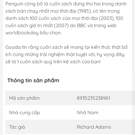
Penguin công bố là cuốn sách đứng thứ hai trong danh
sách bán chạy nhất mọi thời đại (1985), có tên trong
danh sách 100 cuốn sách của mọi thời đại (2003), 100
cuốn sách giá trị nhất (2007) do BBC và trang web
worldbookday bầu chọn.
Gooda tin rằng cuốn sách sẽ mang lại kiến thức thật bổ
ích cùng những trải nghiệm thật tuyệt vời, hy vọng đây
sẽ là 1 cuốn sách quý trên kệ sách của bạn!
Thông tin sản phẩm
Mã sản phẩm
8935235238961
Nhà cung cấp
Nhã Nam
Tác giả
Richard Adams