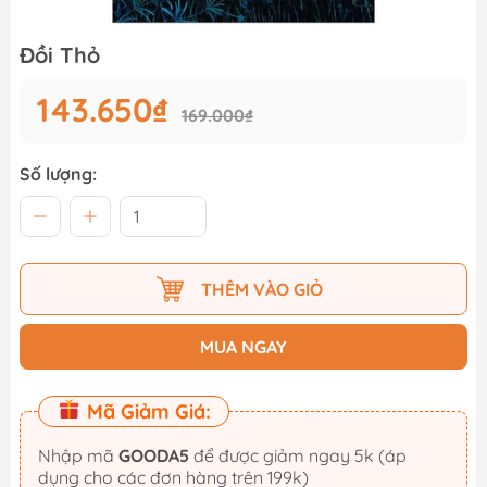
Đồi Thỏ
143.650₫
169.000₫
Số lượng:
THÊM VÀO GIỎ
MUA NGAY
Mã Giảm Giá:
Nhập mã
GOODA5
để được giảm ngay 5k (áp
dụng cho các đơn hàng trên 199k)