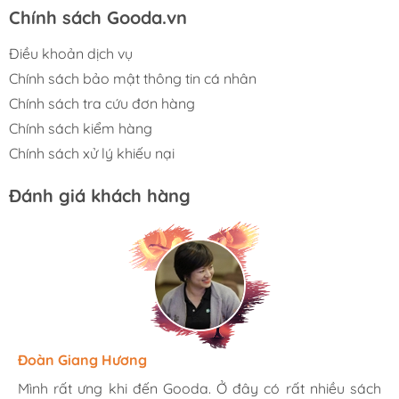
Chính sách Gooda.vn
Điều khoản dịch vụ
Chính sách bảo mật thông tin cá nhân
Chính sách tra cứu đơn hàng
Chính sách kiểm hàng
Chính sách xử lý khiếu nại
Đánh giá khách hàng
Hương Suri
Đoàn Giang Hương
Ngọc Anh
Mình rất ưng khi đến Gooda. Ở đây có rất nhiều sách
Mình rất ưng khi đến Gooda. Ở đây có rất nhiều sách
Mình rất ưng khi đến Gooda. Ở đây có rất nhiều sách