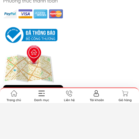
Phương thức thanh toán
Hệ thống cửa hàng
Trang chủ
Danh mục
Liên hệ
Tài khoản
Giỏ hàng
Bản quyền thuộc về Gooda.vn.
Cung cấp bởi Sapo.