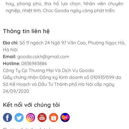
hay, phong phú, tha hồ lựa chọn. Nhân viên chuyên
hay, phong phú, tha hồ lựa chọn. Nhân viên chuyên
hay, phong phú, tha hồ lựa chọn. Nhân viên chuyên
nghiệp, nhiệt tình. Chúc Gooda ngày càng phát triển.
nghiệp, nhiệt tình. Chúc Gooda ngày càng phát triển.
nghiệp, nhiệt tình. Chúc Gooda ngày càng phát triển.
Thông tin liên hệ
Địa chỉ:
Số 11 ngách 24 Ngõ 97 Văn Cao, Phường Ngọc Hà,
Hà Nội
Email:
gooda.cskh@gmail.com
Hotline:
0836983886
Công Ty Cp Thương Mại Và Dịch Vụ Gooda
Giấy chứng nhận Đăng ký Kinh doanh số 0109351599 do
Sở Kế Hoạch và Đầu Tư Thành phố Hà Nội cấp ngày
24/09/2020
Kết nối với chúng tôi