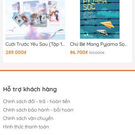
ờng
Cưới Trước Yêu Sau (Tập 1) - Bản Đặc Biệt
Chú Bé Mang Pyjama Sọc (Tái Bản 2026)
289.000₫
86.700₫
102.000₫
Hỗ trợ khách hàng
Chính sách đổi - trả - hoàn tiền
Chính sách bảo hành - bồi hoàn
Chính sách vận chuyển
Hình thức thanh toán