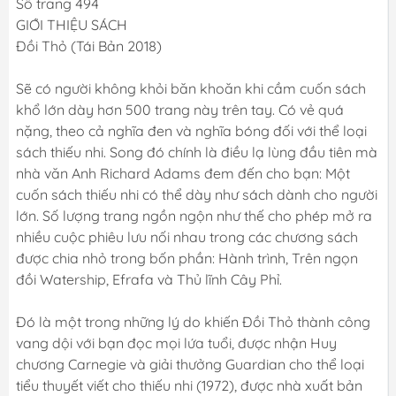
Số trang 494
GIỚI THIỆU SÁCH
Đồi Thỏ (Tái Bản 2018)
Sẽ có người không khỏi băn khoăn khi cầm cuốn sách
khổ lớn dày hơn 500 trang này trên tay. Có vẻ quá
nặng, theo cả nghĩa đen và nghĩa bóng đối với thể loại
sách thiếu nhi. Song đó chính là điều lạ lùng đầu tiên mà
nhà văn Anh Richard Adams đem đến cho bạn: Một
cuốn sách thiếu nhi có thể dày như sách dành cho người
lớn. Số lượng trang ngồn ngộn như thế cho phép mở ra
nhiều cuộc phiêu lưu nối nhau trong các chương sách
được chia nhỏ trong bốn phần: Hành trình, Trên ngọn
đồi Watership, Efrafa và Thủ lĩnh Cây Phỉ.
Đó là một trong những lý do khiến Đồi Thỏ thành công
vang dội với bạn đọc mọi lứa tuổi, được nhận Huy
chương Carnegie và giải thưởng Guardian cho thể loại
tiểu thuyết viết cho thiếu nhi (1972), được nhà xuất bản