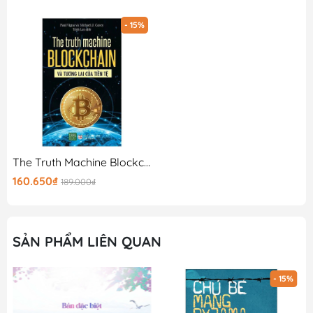
- 15%
The Truth Machine Blockchain Và Tương Lai Của Tiền Tệ
160.650₫
189.000₫
SẢN PHẨM LIÊN QUAN
- 15%