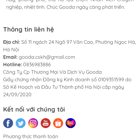
nghiệp, nhiệt tình. Chúc Gooda ngày càng phát triển.
nghiệp, nhiệt tình. Chúc Gooda ngày càng phát triển.
nghiệp, nhiệt tình. Chúc Gooda ngày càng phát triển.
Thông tin liên hệ
Địa chỉ:
Số 11 ngách 24 Ngõ 97 Văn Cao, Phường Ngọc Hà,
Hà Nội
Email:
gooda.cskh@gmail.com
Hotline:
0836983886
Công Ty Cp Thương Mại Và Dịch Vụ Gooda
Giấy chứng nhận Đăng ký Kinh doanh số 0109351599 do
Sở Kế Hoạch và Đầu Tư Thành phố Hà Nội cấp ngày
24/09/2020
Kết nối với chúng tôi
Phương thức thanh toán