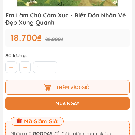
Em Làm Chủ Cảm Xúc - Biết Đón Nhận Vẻ
Đẹp Xung Quanh
18.700₫
22.000₫
Số lượng:
THÊM VÀO GIỎ
MUA NGAY
Mã Giảm Giá:
Nhập mã
GOODA5
để được giảm ngay 5k (áp