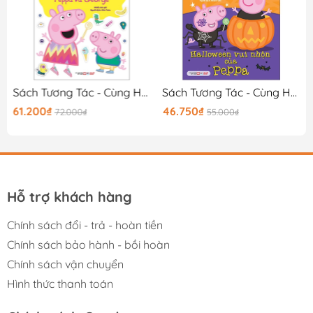
Sách Tương Tác - Cùng Học Cùng Chơi Với Peppa Pig - Cuộc Sống Hạnh Phúc Của Peppa Và George
Sách Tương Tác - Cùng Học Cùng Chơi Với Peppa Pig - Halloween Vui Nhộn Của Peppa
61.200₫
46.750₫
72.000₫
55.000₫
Hỗ trợ khách hàng
Chính sách đổi - trả - hoàn tiền
Chính sách bảo hành - bồi hoàn
Chính sách vận chuyển
Hình thức thanh toán