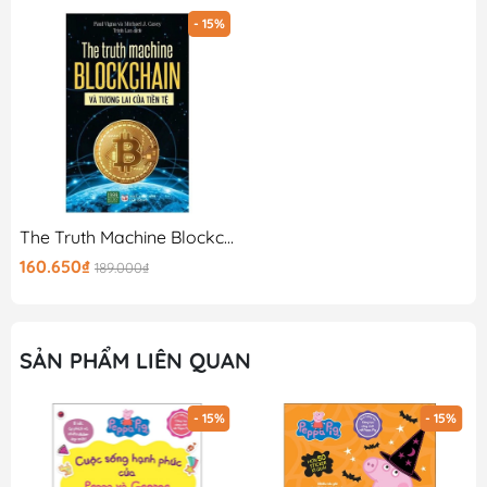
- 15%
The Truth Machine Blockchain Và Tương Lai Của Tiền Tệ
160.650₫
189.000₫
SẢN PHẨM LIÊN QUAN
- 15%
- 15%