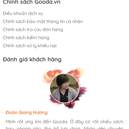
Chính sách Gooda.vn
Điều khoản dịch vụ
Chính sách bảo mật thông tin cá nhân
Chính sách tra cứu đơn hàng
Chính sách kiểm hàng
Chính sách xử lý khiếu nại
Đánh giá khách hàng
Hương Suri
Đoàn Giang Hương
Ngọc Anh
Mình rất ưng khi đến Gooda. Ở đây có rất nhiều sách
Mình rất ưng khi đến Gooda. Ở đây có rất nhiều sách
Mình rất ưng khi đến Gooda. Ở đây có rất nhiều sách
hay, phong phú, tha hồ lựa chọn. Nhân viên chuyên
hay, phong phú, tha hồ lựa chọn. Nhân viên chuyên
hay, phong phú, tha hồ lựa chọn. Nhân viên chuyên