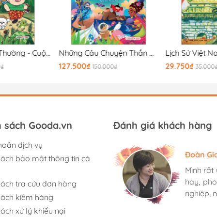
Anh Em Bình Thường - Cuộc Sống Miền Đồng Quê
Những Câu Chuyện Thần Thoại Và Truyền Thuyết Hay Nhất - Bìa Cứng
127.500₫
29.750₫
0₫
150.000₫
35.000
h sách Gooda.vn
Đánh giá khách hàng
hoản dịch vụ
Hương S
Đoàn Gi
Ngọc An
sách bảo mật thông tin cá
Mình rất
Mình rất
Mình rất
hay, pho
hay, pho
hay, pho
sách tra cứu đơn hàng
nghiệp, n
nghiệp, n
nghiệp, n
sách kiểm hàng
ách xử lý khiếu nại