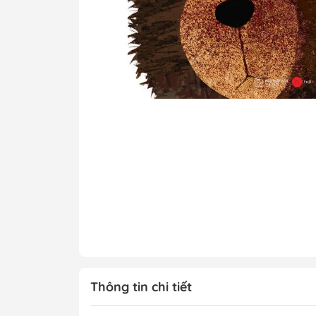
Tô Màu - Luyện 
Kiến Thức Bách 
Trẻ
Đạo Đức - Kỹ Nă
Xem thêm
Chính Trị - Pháp L
Khoa Học - Toán
Công Nghệ Thông
Kiến Thức Bách 
Xem thêm
Thông tin chi tiết