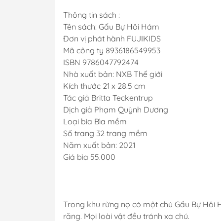
Thông tin sách :
Tên sách: Gấu Bự Hôi Hám
Đơn vị phát hành FUJIKIDS
Mã công ty 8936186549953
ISBN 9786047792474
Nhà xuất bản: NXB Thế giới
Kích thước 21 x 28.5 cm
Tác giả Britta Teckentrup
Dịch giả Phạm Quỳnh Dương
Loại bìa Bìa mềm
Số trang 32 trang mềm
Năm xuất bản: 2021
Giá bìa 55.000
Trong khu rừng nọ có một chú Gấu Bự Hôi 
răng. Mọi loài vật đều tránh xa chú.