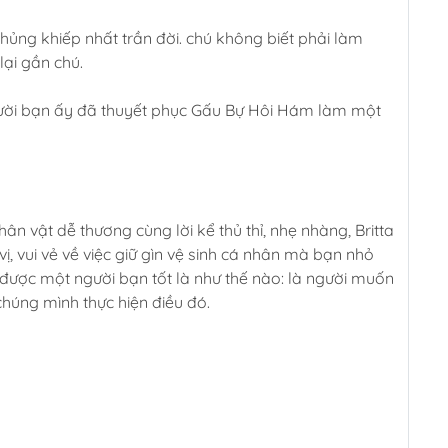
ủng khiếp nhất trần đời. chú không biết phải làm
lại gần chú.
gười bạn ấy đã thuyết phục Gấu Bự Hôi Hám làm một
 vật dễ thương cùng lời kể thủ thỉ, nhẹ nhàng, Britta
, vui vẻ về việc giữ gìn vệ sinh cá nhân mà bạn nhỏ
được một người bạn tốt là như thế nào: là người muốn
húng mình thực hiện điều đó.