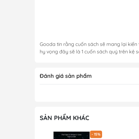
Gooda tin rằng cuốn sách sẽ mang lại kiến t
hy vọng đây sẽ là 1 cuốn sách quý trên kệ 
Đánh giá sản phẩm
SẢN PHẨM KHÁC
- 15%