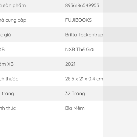
ã sản phẩm
8936186549953
à cung cấp
FUJIBOOKS
c giả
Britta Teckentrup
XB
NXB Thế Giới
ăm XB
2021
ch thước
28.5 x 21 x 0.4 cm
 trang
32 Trang
nh thức
Bìa Mềm