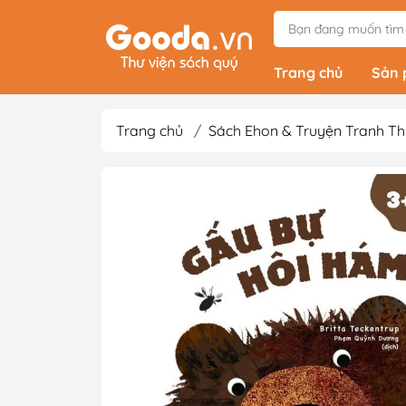
Trang chủ
Sản
Trang chủ
/
Sách Ehon & Truyện Tranh Th
Tiểu Thuyết
Light Novels - Tả
Giả Tưởng - Kinh D
Thám
Văn Học Kinh Điể
Xem thêm
Sách Ehon & Truy
Thiếu Nhi