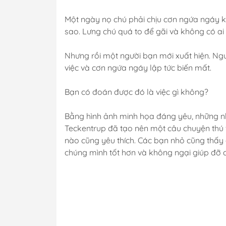
Một ngày nọ chú phải chịu cơn ngứa ngáy kh
sao. Lưng chú quá to để gãi và không có ai 
Nhưng rồi một người bạn mới xuất hiện. N
việc và cơn ngứa ngáy lập tức biến mất.
Bạn có đoán được đó là việc gì không?
Bằng hình ảnh minh họa đáng yêu, những nhân
Teckentrup đã tạo nên một câu chuyện thú vị
nào cũng yêu thích. Các bạn nhỏ cũng thấy 
chúng mình tốt hơn và không ngại giúp đỡ c