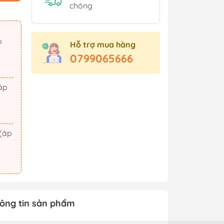
Sách Tham Khảo Cấp 2
chóng
Sách Tham Khảo Cấp 3
Sách Ôn Thi Đại Học
Hỗ trợ mua hàng
Xem thêm
0799065666
t Triển
Hành Động - Phiêu Lưu
 Hội
Tiên Hiệp - Kiếm Hiệp
ảm Xúc
Tình Cảm - Lãng Mạn
áo Dục
Khoa Học Viễn Tưởng
Xem thêm
ông tin sản phẩm