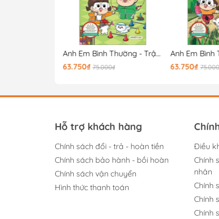
Bộ Thế Giới Cổ Tích - Tập 2 (Tái Bản 2025)
Anh Em Bình Thường - Trận Chiến Đi Trước Một Bước
63.750₫
63.750₫
00₫
75.000₫
75.00
Hỗ trợ khách hàng
Chín
Chính sách đổi - trả - hoàn tiền
Điều k
Chính sách bảo hành - bồi hoàn
Chính 
nhân
Chính sách vận chuyển
Chính 
Hình thức thanh toán
Chính 
Chính s