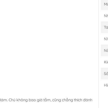
M
Nh
Tá
N
N
Kí
Số
Hì
Hám. Chú không bao giờ tắm, cũng chẳng thích đánh