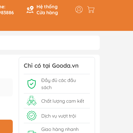
ne:
Hệ thống
983886
Cửa hàng
y & Logic
Hồi Ký
ính
Du Ký
Chỉ có tại Gooda.vn
Tạo
Lịch Sử - Văn Hoá - Chính
Đầy đủ các đầu
Trị
Tiếp
sách
Tâm Linh
Xem thêm
Chất lượng cam kết
Dịch vụ vượt trội
Sách Tham Khảo Cấp 1
Giao hàng nhanh