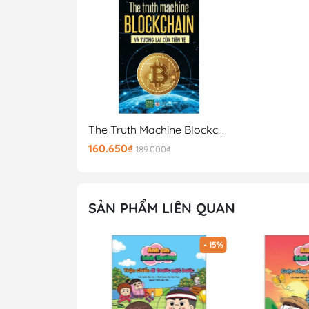
The Truth Machine Blockchain Và Tương Lai Của Tiền Tệ
160.650₫
189.000₫
SẢN PHẨM LIÊN QUAN
- 15%
- 15%