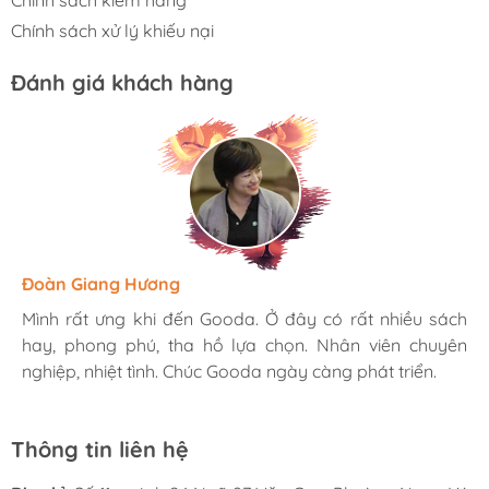
Chính sách kiểm hàng
Chính sách xử lý khiếu nại
Đánh giá khách hàng
Hương Suri
Đoàn Giang Hương
Ngọc Anh
Mình rất ưng khi đến Gooda. Ở đây có rất nhiều sách
Mình rất ưng khi đến Gooda. Ở đây có rất nhiều sách
Mình rất ưng khi đến Gooda. Ở đây có rất nhiều sách
hay, phong phú, tha hồ lựa chọn. Nhân viên chuyên
hay, phong phú, tha hồ lựa chọn. Nhân viên chuyên
hay, phong phú, tha hồ lựa chọn. Nhân viên chuyên
nghiệp, nhiệt tình. Chúc Gooda ngày càng phát triển.
nghiệp, nhiệt tình. Chúc Gooda ngày càng phát triển.
nghiệp, nhiệt tình. Chúc Gooda ngày càng phát triển.
Thông tin liên hệ