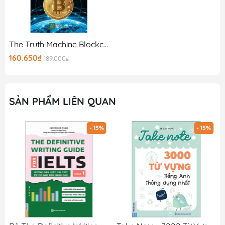
The Truth Machine Blockchain Và Tương Lai Của Tiền Tệ
160.650₫
189.000₫
SẢN PHẨM LIÊN QUAN
- 15%
- 15%