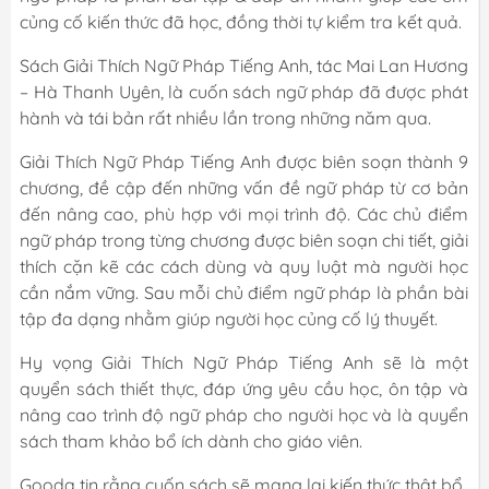
củng cố kiến thức đã học, đồng thời tự kiểm tra kết quả.
Sách Giải Thích Ngữ Pháp Tiếng Anh, tác Mai Lan Hương
– Hà Thanh Uyên, là cuốn sách ngữ pháp đã được phát
hành và tái bản rất nhiều lần trong những năm qua.
Giải Thích Ngữ Pháp Tiếng Anh được biên soạn thành 9
chương, đề cập đến những vấn đề ngữ pháp từ cơ bản
đến nâng cao, phù hợp với mọi trình độ. Các chủ điểm
ngữ pháp trong từng chương được biên soạn chi tiết, giải
thích cặn kẽ các cách dùng và quy luật mà người học
cần nắm vững. Sau mỗi chủ điểm ngữ pháp là phần bài
tập đa dạng nhằm giúp người học củng cố lý thuyết.
Hy vọng Giải Thích Ngữ Pháp Tiếng Anh sẽ là một
quyển sách thiết thực, đáp ứng yêu cầu học, ôn tập và
nâng cao trình độ ngữ pháp cho người học và là quyển
sách tham khảo bổ ích dành cho giáo viên.
Gooda tin rằng cuốn sách sẽ mang lại kiến thức thật bổ