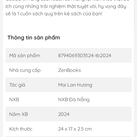
ích cùng những trải nghiệm thật tuyệt vời, hy vọng đây
sẽ là 1 cuốn sách quý trên kệ sách của bạn!
Thông tin sản phẩm
Mã sản phẩm
8794069303524-tb2024
Nhà cung cấp
ZenBooks
Tác giả
Mai Lan Hương
NXB
NXB Đà Nẵng
Năm XB
2024
Kích thước
24 x 17 x 2.5 cm