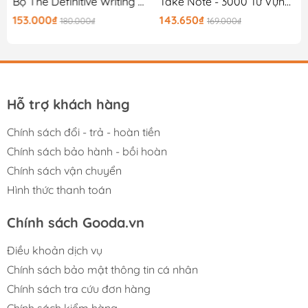
0K
Bộ The Definitive Writing Guide For IELTS - Task 1
Take Note - 3000 Từ Vựng Tiếng Anh Thông Dụng Nhất
153.000₫
143.650₫
180.000₫
169.000₫
Hỗ trợ khách hàng
Chính sách đổi - trả - hoàn tiền
Chính sách bảo hành - bồi hoàn
Chính sách vận chuyển
Hình thức thanh toán
Chính sách Gooda.vn
Điều khoản dịch vụ
Chính sách bảo mật thông tin cá nhân
Chính sách tra cứu đơn hàng