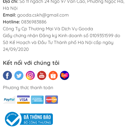
Địa chỉ:
Số 11 ngách 24 Ngõ 97 Văn Cao, Phường Ngọc Hà,
Hà Nội
Email:
gooda.cskh@gmail.com
Hotline:
0836983886
Công Ty Cp Thương Mại Và Dịch Vụ Gooda
Giấy chứng nhận Đăng ký Kinh doanh số 0109351599 do
Sở Kế Hoạch và Đầu Tư Thành phố Hà Nội cấp ngày
24/09/2020
Kết nối với chúng tôi
Phương thức thanh toán