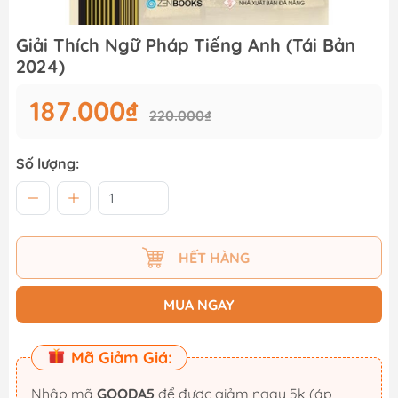
Giải Thích Ngữ Pháp Tiếng Anh (Tái Bản
2024)
187.000₫
220.000₫
Số lượng:
HẾT HÀNG
MUA NGAY
Mã Giảm Giá:
Nhập mã
GOODA5
để được giảm ngay 5k (áp