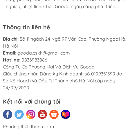
nghiệp, nhiệt tình. Chúc Gooda ngày càng phát triển.
nghiệp, nhiệt tình. Chúc Gooda ngày càng phát triển.
nghiệp, nhiệt tình. Chúc Gooda ngày càng phát triển.
Thông tin liên hệ
Địa chỉ:
Số 11 ngách 24 Ngõ 97 Văn Cao, Phường Ngọc Hà,
Hà Nội
Email:
gooda.cskh@gmail.com
Hotline:
0836983886
Công Ty Cp Thương Mại Và Dịch Vụ Gooda
Giấy chứng nhận Đăng ký Kinh doanh số 0109351599 do
Sở Kế Hoạch và Đầu Tư Thành phố Hà Nội cấp ngày
24/09/2020
Kết nối với chúng tôi
Phương thức thanh toán