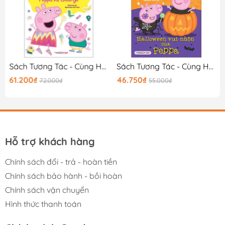
Sách Tương Tác - Cùng Học Cùng Chơi Với Peppa Pig - Cuộc Sống Hạnh Phúc Của Peppa Và George
Sách Tương Tác - Cùng Học Cùng Chơi Với Peppa Pig - Halloween Vui Nhộn Của Peppa
61.200₫
46.750₫
72.000₫
55.000₫
Hỗ trợ khách hàng
Chính sách đổi - trả - hoàn tiền
Chính sách bảo hành - bồi hoàn
Chính sách vận chuyển
Hình thức thanh toán