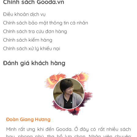
Chính sách Gooda.vn
Điều khoản dịch vụ
Chính sách bảo mật thông tin cá nhân
Chính sách tra cứu đơn hàng
Chính sách kiểm hàng
Chính sách xử lý khiếu nại
Đánh giá khách hàng
Hương Suri
Đoàn Giang Hương
Ngọc Anh
Mình rất ưng khi đến Gooda. Ở đây có rất nhiều sách
Mình rất ưng khi đến Gooda. Ở đây có rất nhiều sách
Mình rất ưng khi đến Gooda. Ở đây có rất nhiều sách
hay, phong phú, tha hồ lựa chọn. Nhân viên chuyên
hay, phong phú, tha hồ lựa chọn. Nhân viên chuyên
hay, phong phú, tha hồ lựa chọn. Nhân viên chuyên