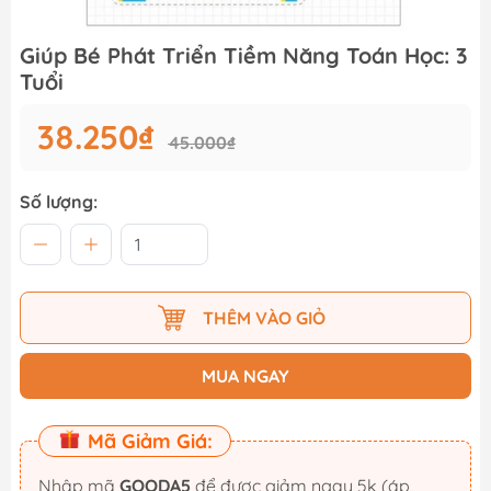
Giúp Bé Phát Triển Tiềm Năng Toán Học: 3
Tuổi
38.250₫
45.000₫
Số lượng:
THÊM VÀO GIỎ
MUA NGAY
Mã Giảm Giá:
Nhập mã
GOODA5
để được giảm ngay 5k (áp