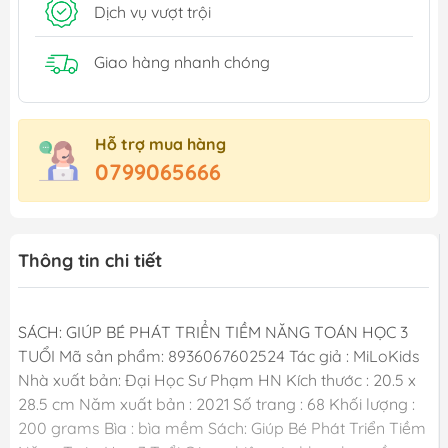
Dịch vụ vượt trội
Giao hàng nhanh chóng
Hỗ trợ mua hàng
0799065666
Thông tin chi tiết
SÁCH: GIÚP BÉ PHÁT TRIỂN TIỀM NĂNG TOÁN HỌC 3
TUỔI Mã sản phẩm: 8936067602524 Tác giả : MiLoKids
Nhà xuất bản: Đại Học Sư Phạm HN Kích thước : 20.5 x
28.5 cm Năm xuất bản : 2021 Số trang : 68 Khối lượng :
200 grams Bìa : bìa mềm Sách: Giúp Bé Phát Triển Tiềm