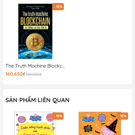
- 15%
The Truth Machine Blockchain Và Tương Lai Của Tiền Tệ
160.650₫
189.000₫
SẢN PHẨM LIÊN QUAN
- 15%
- 15%