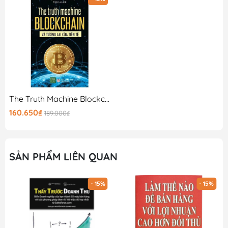
sẽ là 1 cuốn sách quý trên kệ sách của bạn!
The Truth Machine Blockchain Và Tương Lai Của Tiền Tệ
160.650₫
189.000₫
SẢN PHẨM LIÊN QUAN
- 15%
- 15%