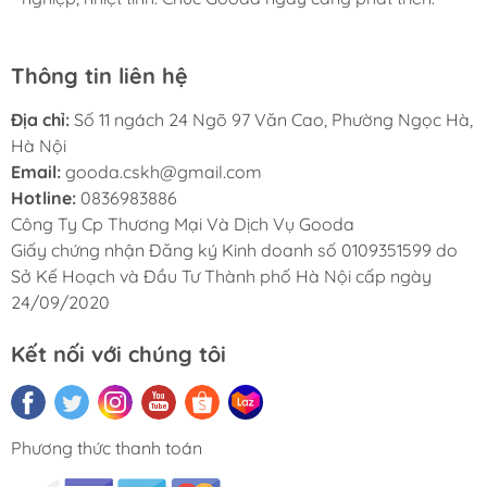
Thông tin liên hệ
Địa chỉ:
Số 11 ngách 24 Ngõ 97 Văn Cao, Phường Ngọc Hà,
Hà Nội
Email:
gooda.cskh@gmail.com
Hotline:
0836983886
Công Ty Cp Thương Mại Và Dịch Vụ Gooda
Giấy chứng nhận Đăng ký Kinh doanh số 0109351599 do
Sở Kế Hoạch và Đầu Tư Thành phố Hà Nội cấp ngày
24/09/2020
Kết nối với chúng tôi
Phương thức thanh toán