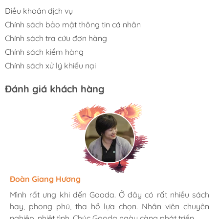
Điều khoản dịch vụ
Chính sách bảo mật thông tin cá nhân
Chính sách tra cứu đơn hàng
Chính sách kiểm hàng
Chính sách xử lý khiếu nại
Đánh giá khách hàng
Hương Suri
Đoàn Giang Hương
Ngọc Anh
Mình rất ưng khi đến Gooda. Ở đây có rất nhiều sách
Mình rất ưng khi đến Gooda. Ở đây có rất nhiều sách
Mình rất ưng khi đến Gooda. Ở đây có rất nhiều sách
hay, phong phú, tha hồ lựa chọn. Nhân viên chuyên
hay, phong phú, tha hồ lựa chọn. Nhân viên chuyên
hay, phong phú, tha hồ lựa chọn. Nhân viên chuyên
nghiệp, nhiệt tình. Chúc Gooda ngày càng phát triển.
nghiệp, nhiệt tình. Chúc Gooda ngày càng phát triển.
nghiệp, nhiệt tình. Chúc Gooda ngày càng phát triển.