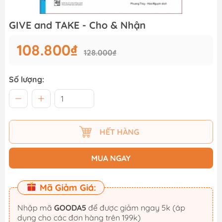
GIVE and TAKE - Cho & Nhận
108.800₫
128.000₫
Số lượng:
HẾT HÀNG
MUA NGAY
Mã Giảm Giá:
Nhập mã
GOODA5
để được giảm ngay 5k (áp
dụng cho các đơn hàng trên 199k)