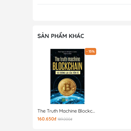
phẩm.
#sách #sach #sachnhanam #nhanam
#WanSeonShin #Hanquocchatluongcao #ki
SẢN PHẨM KHÁC
Gooda tin rằng cuốn sách sẽ mang lại kiến t
hy vọng đây sẽ là 1 cuốn sách quý trên kệ 
- 15%
The Truth Machine Blockchain Và Tương Lai Của Tiền Tệ
160.650₫
189.000₫