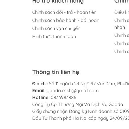
Hỗ trợ khách hàng
Chín
Chính sách đổi - trả - hoàn tiền
Điều k
Chính sách bảo hành - bồi hoàn
Chính 
nhân
Chính sách vận chuyển
Chính 
Hình thức thanh toán
Chính 
Chính s
Thông tin liên hệ
Địa chỉ:
Số 11 ngách 24 Ngõ 97 Văn Cao, Phư
Email:
gooda.cskh@gmail.com
Hotline:
0836983886
Công Ty Cp Thương Mại Và Dịch Vụ Gooda
Giấy chứng nhận Đăng ký Kinh doanh số 010
Đầu Tư Thành phố Hà Nội cấp ngày 24/09/2