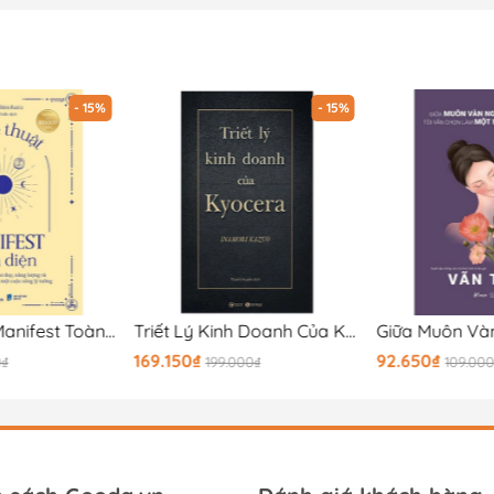
- 15%
- 15%
Nghệ Thuật Manifest Toàn Diện - Lộ Trình Thay Đổi Tư Duy, Năng Lượng Và Tiềm Thức Để Thu Hút Một Cuộc Sống Lý Tưởng
Triết Lý Kinh Doanh Của Kyocera (Tái Bản 2024)
169.150₫
92.650₫
0₫
199.000₫
109.00