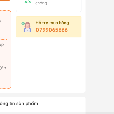
Sách Tham Khảo Cấp 2
chóng
Sách Tham Khảo Cấp 3
Sách Ôn Thi Đại Học
Hỗ trợ mua hàng
Xem thêm
0799065666
t Triển
Hành Động - Phiêu Lưu
 Hội
Tiên Hiệp - Kiếm Hiệp
ảm Xúc
Tình Cảm - Lãng Mạn
áo Dục
Khoa Học Viễn Tưởng
Xem thêm
ông tin sản phẩm