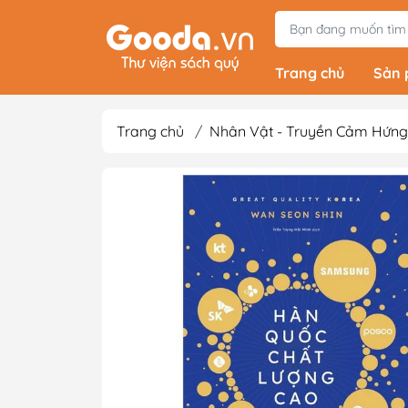
Trang chủ
Sản
Trang chủ
/
Nhân Vật - Truyền Cảm Hứng
Tiểu Thuyết
Light Novels - Tả
Giả Tưởng - Kinh D
Thám
Văn Học Kinh Điể
Xem thêm
Sách Ehon & Truy
Thiếu Nhi