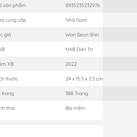
ã sản phẩm
8935235232976
à cung cấp
Nhã Nam
c giả
Wan Seon Shin
XB
NXB Dân Trí
ăm XB
2022
ch thước
24 x 15.5 x 2.3 cm
 trang
388 Trang
nh thức
Bìa mềm