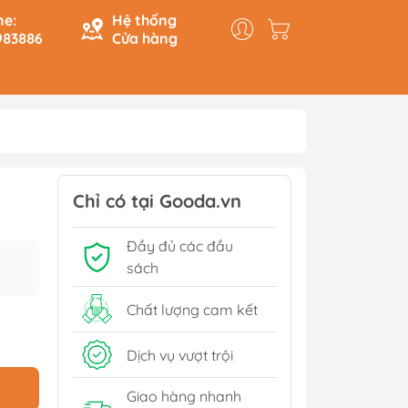
ne:
Hệ thống
983886
Cửa hàng
y & Logic
Hồi Ký
ính
Du Ký
Chỉ có tại Gooda.vn
Tạo
Lịch Sử - Văn Hoá - Chính
Đầy đủ các đầu
Trị
Tiếp
sách
Tâm Linh
Xem thêm
Chất lượng cam kết
Dịch vụ vượt trội
Sách Tham Khảo Cấp 1
Giao hàng nhanh