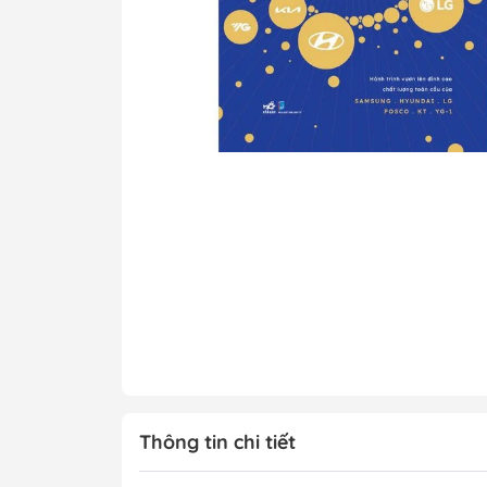
Tô Màu - Luyện 
Kiến Thức Bách 
Trẻ
Đạo Đức - Kỹ Nă
Xem thêm
Chính Trị - Pháp L
Khoa Học - Toán
Công Nghệ Thông
Kiến Thức Bách 
Xem thêm
Thông tin chi tiết