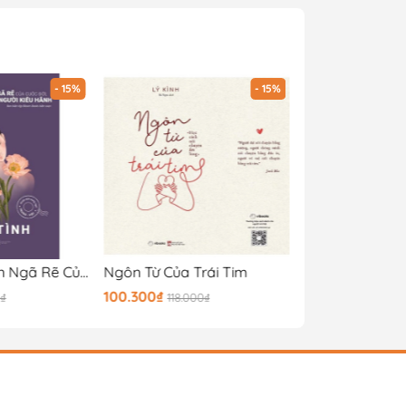
- 15%
- 15%
Giữa Muôn Vàn Ngã Rẽ Của Cuộc Đời, Tôi Vẫn Chọn Làm Một Người Kiêu Hãnh
Ngôn Từ Của Trái Tim
100.300₫
61.200₫
0₫
118.000₫
72.000₫