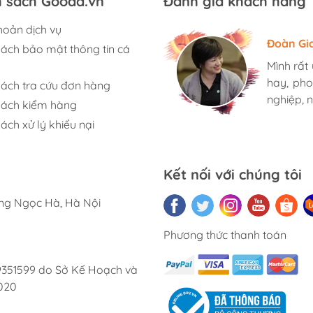
h sách Gooda.vn
Đánh giá khách hàng
hoản dịch vụ
Hương S
Đoàn Gi
Ngọc An
sách bảo mật thông tin cá
Mình rất
Mình rất
Mình rất
hay, pho
hay, pho
hay, pho
sách tra cứu đơn hàng
nghiệp, n
nghiệp, n
nghiệp, n
sách kiểm hàng
ách xử lý khiếu nại
Kết nối với chúng tôi
ờng Ngọc Hà, Hà Nội
Phương thức thanh toán
9351599 do Sở Kế Hoạch và
020