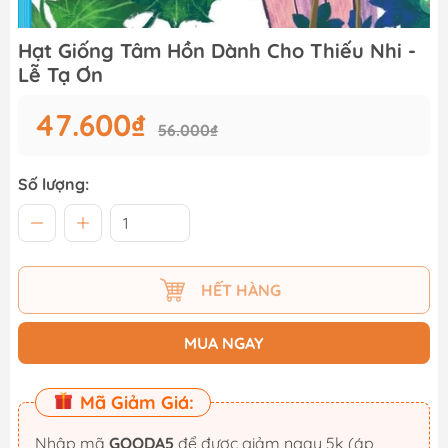
Hạt Giống Tâm Hồn Dành Cho Thiếu Nhi -
Lễ Tạ Ơn
47.600₫
56.000₫
Số lượng:
HẾT HÀNG
MUA NGAY
Mã Giảm Giá:
Nhập mã
GOODA5
để được giảm ngay 5k (áp