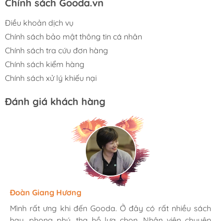
Chính sách Gooda.vn
Điều khoản dịch vụ
Chính sách bảo mật thông tin cá nhân
Chính sách tra cứu đơn hàng
Chính sách kiểm hàng
Chính sách xử lý khiếu nại
Đánh giá khách hàng
Hương Suri
Đoàn Giang Hương
Ngọc Anh
Mình rất ưng khi đến Gooda. Ở đây có rất nhiều sách
Mình rất ưng khi đến Gooda. Ở đây có rất nhiều sách
Mình rất ưng khi đến Gooda. Ở đây có rất nhiều sách
hay, phong phú, tha hồ lựa chọn. Nhân viên chuyên
hay, phong phú, tha hồ lựa chọn. Nhân viên chuyên
hay, phong phú, tha hồ lựa chọn. Nhân viên chuyên