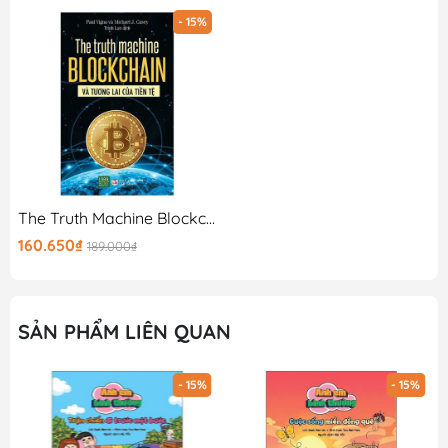
- 15%
The Truth Machine Blockchain Và Tương Lai Của Tiền Tệ
160.650₫
189.000₫
SẢN PHẨM LIÊN QUAN
- 15%
- 15%