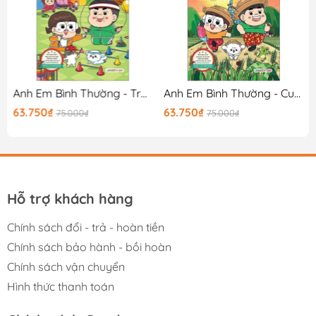
25)
Anh Em Bình Thường - Trận Chiến Đi Trước Một Bước
Anh Em Bình Thường - Cuộc Sống Miền Đồng Quê
63.750₫
63.750₫
75.000₫
75.000₫
Hỗ trợ khách hàng
Chính sách đổi - trả - hoàn tiền
Chính sách bảo hành - bồi hoàn
Chính sách vận chuyển
Hình thức thanh toán