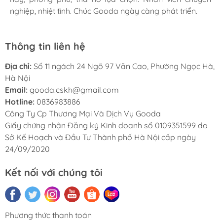
nghiệp, nhiệt tình. Chúc Gooda ngày càng phát triển.
nghiệp, nhiệt tình. Chúc Gooda ngày càng phát triển.
nghiệp, nhiệt tình. Chúc Gooda ngày càng phát triển.
Thông tin liên hệ
Địa chỉ:
Số 11 ngách 24 Ngõ 97 Văn Cao, Phường Ngọc Hà,
Hà Nội
Email:
gooda.cskh@gmail.com
Hotline:
0836983886
Công Ty Cp Thương Mại Và Dịch Vụ Gooda
Giấy chứng nhận Đăng ký Kinh doanh số 0109351599 do
Sở Kế Hoạch và Đầu Tư Thành phố Hà Nội cấp ngày
24/09/2020
Kết nối với chúng tôi
Phương thức thanh toán