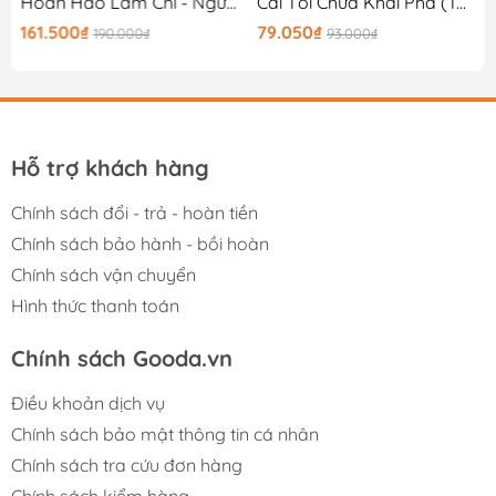
ng Tâm Thế Giới
Hoàn Hảo Làm Chi - Người Muốn Hoàn Hảo Thường Khó Thảnh Thơi
Cái Tôi Chưa Khai Phá (Tái Bản 2025)
161.500₫
79.050₫
190.000₫
93.000₫
Hỗ trợ khách hàng
Chính sách đổi - trả - hoàn tiền
Chính sách bảo hành - bồi hoàn
Chính sách vận chuyển
Hình thức thanh toán
Chính sách Gooda.vn
Điều khoản dịch vụ
Chính sách bảo mật thông tin cá nhân
Chính sách tra cứu đơn hàng