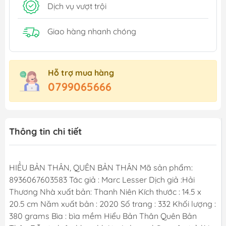
Dịch vụ vượt trội
Giao hàng nhanh chóng
Hỗ trợ mua hàng
0799065666
Thông tin chi tiết
HIỂU BẢN THÂN, QUÊN BẢN THÂN Mã sản phẩm:
8936067603583 Tác giả : Marc Lesser Dịch giả :Hải
Thương Nhà xuất bản: Thanh Niên Kích thước : 14.5 x
20.5 cm Năm xuất bản : 2020 Số trang : 332 Khối lượng :
380 grams Bìa : bìa mềm Hiểu Bản Thân Quên Bản