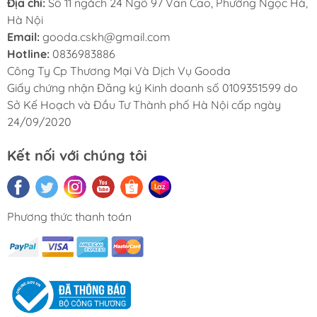
Địa chỉ:
Số 11 ngách 24 Ngõ 97 Văn Cao, Phường Ngọc Hà,
Hà Nội
Email:
gooda.cskh@gmail.com
Hotline:
0836983886
Công Ty Cp Thương Mại Và Dịch Vụ Gooda
Giấy chứng nhận Đăng ký Kinh doanh số 0109351599 do
Sở Kế Hoạch và Đầu Tư Thành phố Hà Nội cấp ngày
24/09/2020
Kết nối với chúng tôi
Phương thức thanh toán