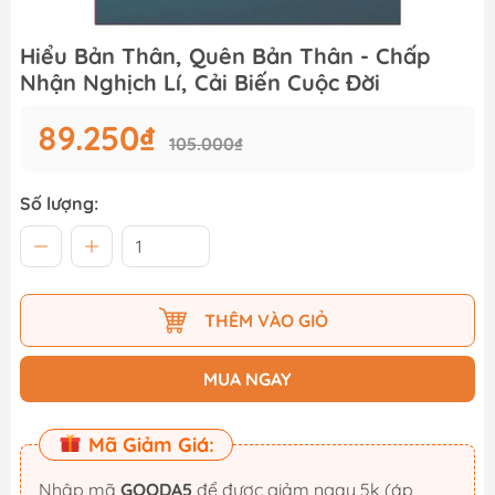
Hiểu Bản Thân, Quên Bản Thân - Chấp
Nhận Nghịch Lí, Cải Biến Cuộc Đời
89.250₫
105.000₫
Số lượng:
THÊM VÀO GIỎ
MUA NGAY
Mã Giảm Giá:
Nhập mã
GOODA5
để được giảm ngay 5k (áp