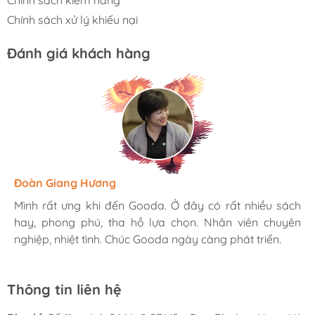
Chính sách kiểm hàng
Chính sách xử lý khiếu nại
Đánh giá khách hàng
Hương Suri
Đoàn Giang Hương
Ngọc Anh
Mình rất ưng khi đến Gooda. Ở đây có rất nhiều sách
Mình rất ưng khi đến Gooda. Ở đây có rất nhiều sách
Mình rất ưng khi đến Gooda. Ở đây có rất nhiều sách
hay, phong phú, tha hồ lựa chọn. Nhân viên chuyên
hay, phong phú, tha hồ lựa chọn. Nhân viên chuyên
hay, phong phú, tha hồ lựa chọn. Nhân viên chuyên
nghiệp, nhiệt tình. Chúc Gooda ngày càng phát triển.
nghiệp, nhiệt tình. Chúc Gooda ngày càng phát triển.
nghiệp, nhiệt tình. Chúc Gooda ngày càng phát triển.
Thông tin liên hệ