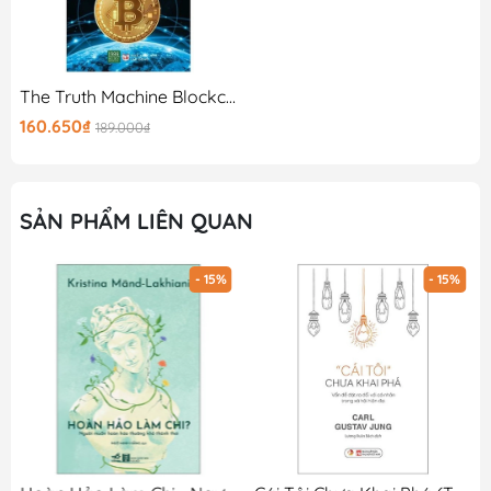
The Truth Machine Blockchain Và Tương Lai Của Tiền Tệ
160.650₫
189.000₫
SẢN PHẨM LIÊN QUAN
- 15%
- 15%