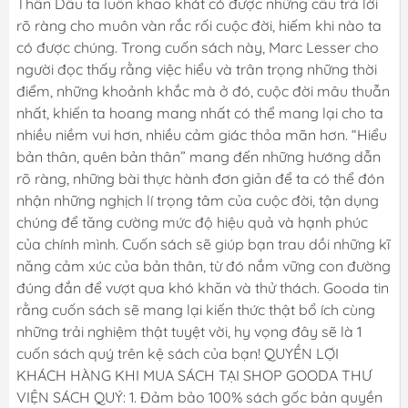
Thân Dẫu ta luôn khao khát có được những câu trả lời
rõ ràng cho muôn vàn rắc rối cuộc đời, hiếm khi nào ta
có được chúng. Trong cuốn sách này, Marc Lesser cho
người đọc thấy rằng việc hiểu và trân trọng những thời
điểm, những khoảnh khắc mà ở đó, cuộc đời mâu thuẫn
nhất, khiến ta hoang mang nhất có thể mang lại cho ta
nhiều niềm vui hơn, nhiều cảm giác thỏa mãn hơn. “Hiểu
bản thân, quên bản thân” mang đến những hướng dẫn
rõ ràng, những bài thực hành đơn giản để ta có thể đón
nhận những nghịch lí trọng tâm của cuộc đời, tận dụng
chúng để tăng cường mức độ hiệu quả và hạnh phúc
của chính mình. Cuốn sách sẽ giúp bạn trau dồi những kĩ
năng cảm xúc của bản thân, từ đó nắm vững con đường
đúng đắn để vượt qua khó khăn và thử thách. Gooda tin
rằng cuốn sách sẽ mang lại kiến thức thật bổ ích cùng
những trải nghiệm thật tuyệt vời, hy vọng đây sẽ là 1
cuốn sách quý trên kệ sách của bạn! QUYỀN LỢI
KHÁCH HÀNG KHI MUA SÁCH TẠI SHOP GOODA THƯ
VIỆN SÁCH QUÝ: 1. Đảm bảo 100% sách gốc bản quyền