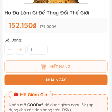
Họ Đã Làm Gì Để Thay Đổi Thế Giới
152.150₫
179.000₫
Số lượng:
HẾT HÀNG
MUA NGAY
Mã Giảm Giá:
Nhập mã
GOODA5
để được giảm ngay 5k (áp
dụng cho các đơn hàng trên 199k)