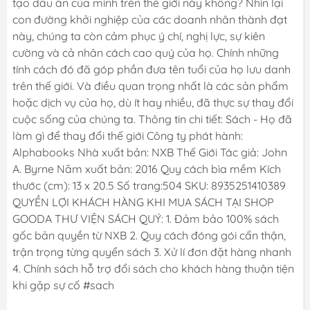
tạo dấu ấn của mình trên thế giới này không? Nhìn lại
con đường khởi nghiệp của các doanh nhân thành đạt
này, chúng ta còn cảm phục ý chí, nghị lực, sự kiên
cường và cả nhân cách cao quý của họ. Chính những
tính cách đó đã góp phần đưa tên tuổi của họ lưu danh
trên thế giới. Và điều quan trọng nhất là các sản phẩm
hoặc dịch vụ của họ, dù ít hay nhiều, đã thực sự thay đổi
cuộc sống của chúng ta. Thông tin chi tiết: Sách - Họ đã
làm gì để thay đổi thế giới Công ty phát hành:
Alphabooks Nhà xuất bản: NXB Thế Giới Tác giả: John
A. Byrne Năm xuất bản: 2016 Quy cách bìa mềm Kích
thước (cm): 13 x 20.5 Số trang:504 SKU: 8935251410389
QUYỀN LỢI KHÁCH HÀNG KHI MUA SÁCH TẠI SHOP
GOODA THƯ VIỆN SÁCH QUÝ: 1. Đảm bảo 100% sách
gốc bản quyền từ NXB 2. Quy cách đóng gói cẩn thận,
trận trọng từng quyển sách 3. Xử lí đơn đặt hàng nhanh
4. Chính sách hỗ trợ đổi sách cho khách hàng thuận tiện
khi gặp sự cố #sach