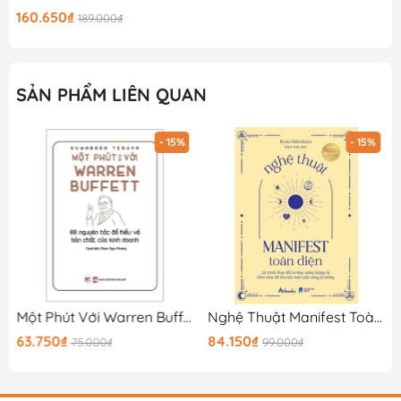
160.650₫
189.000₫
SẢN PHẨM LIÊN QUAN
- 15%
- 15%
Một Phút Với Warren Buffett (Bản 2018)
Nghệ Thuật Manifest Toàn Diện - Lộ Trình Thay Đổi Tư Duy, Năng Lượng Và Tiềm Thức Để Thu Hút Một Cuộc Sống Lý Tưởng
63.750₫
84.150₫
75.000₫
99.000₫