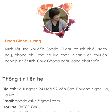
Hương Suri
Đoàn Giang Hương
Ngọc Anh
Mình rất ưng khi đến Gooda. Ở đây có rất nhiều sách
Mình rất ưng khi đến Gooda. Ở đây có rất nhiều sách
Mình rất ưng khi đến Gooda. Ở đây có rất nhiều sách
hay, phong phú, tha hồ lựa chọn. Nhân viên chuyên
hay, phong phú, tha hồ lựa chọn. Nhân viên chuyên
hay, phong phú, tha hồ lựa chọn. Nhân viên chuyên
nghiệp, nhiệt tình. Chúc Gooda ngày càng phát triển.
nghiệp, nhiệt tình. Chúc Gooda ngày càng phát triển.
nghiệp, nhiệt tình. Chúc Gooda ngày càng phát triển.
Thông tin liên hệ
Địa chỉ:
Số 11 ngách 24 Ngõ 97 Văn Cao, Phường Ngọc Hà,
Hà Nội
Email:
gooda.cskh@gmail.com
Hotline:
0836983886