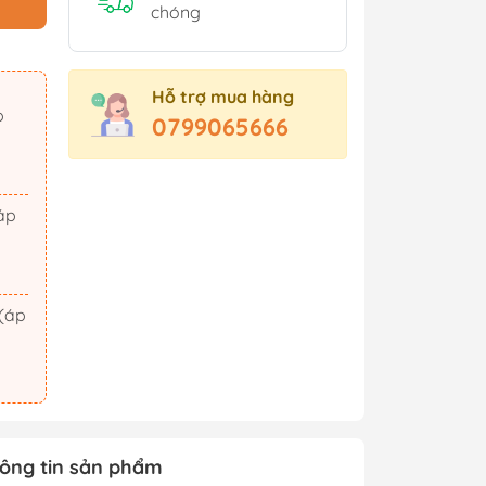
Sách Tham Khảo Cấp 2
chóng
Sách Tham Khảo Cấp 3
Sách Ôn Thi Đại Học
Hỗ trợ mua hàng
Xem thêm
0799065666
t Triển
Hành Động - Phiêu Lưu
 Hội
Tiên Hiệp - Kiếm Hiệp
ảm Xúc
Tình Cảm - Lãng Mạn
áo Dục
Khoa Học Viễn Tưởng
Xem thêm
ông tin sản phẩm