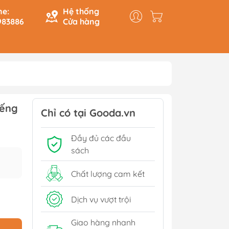
ne:
Hệ thống
983886
Cửa hàng
y & Logic
Hồi Ký
iếng
ính
Du Ký
Chỉ có tại Gooda.vn
Tạo
Lịch Sử - Văn Hoá - Chính
Đầy đủ các đầu
Trị
Tiếp
sách
Tâm Linh
Xem thêm
Chất lượng cam kết
Dịch vụ vượt trội
Sách Tham Khảo Cấp 1
Giao hàng nhanh