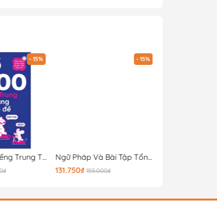
- 15%
- 15%
Top 1000 Từ Tiếng Trung Thông Dụng Theo Chủ Đề
Ngữ Pháp Và Bài Tập Tổng Hợp HSK3 + HSKKk Sơ Cấp
131.750₫
169.150₫
00₫
155.000₫
199.000