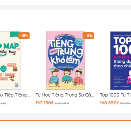
ng dụng trong kỳ thi năng lực Hán ngữ HSK
hất trong đề thi năng lực Hán ngữ HSK, giúp người học
- 15%
- 15%
ức thật bổ ích cùng những trải nghiệm thật tuyệt vời,
sách của bạn!
Mind Map Giao Tiếp Tiếng Trung Theo Giáo Trình Hán Ngữ
Tự Học Tiếng Trung Sơ Cấp - Tiếng Trung Không Khó Lắm
152.150₫
160.650₫
000₫
179.000₫
189.0