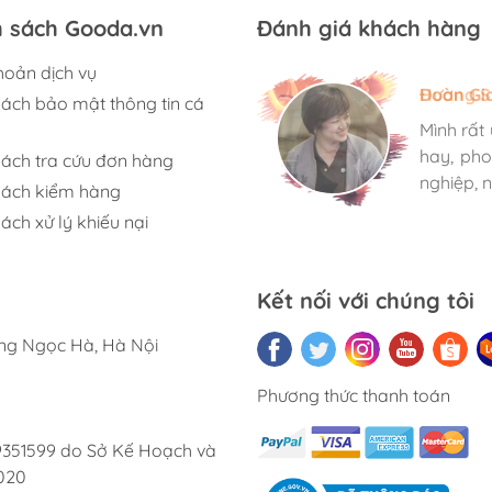
h sách Gooda.vn
Đánh giá khách hàng
hoản dịch vụ
Hương S
Đoàn Gi
Ngọc An
sách bảo mật thông tin cá
Mình rất
Mình rất
Mình rất
hay, pho
hay, pho
hay, pho
sách tra cứu đơn hàng
nghiệp, n
nghiệp, n
nghiệp, n
sách kiểm hàng
ách xử lý khiếu nại
Kết nối với chúng tôi
ờng Ngọc Hà, Hà Nội
Phương thức thanh toán
9351599 do Sở Kế Hoạch và
020