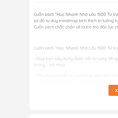
Cuốn sách “Học Nhanh Nhớ Lâu 1500 Từ Vự
sơ đồ tư duy mindmap kích thích trí tưởng 
Cuốn sách chắc chắn sẽ là trợ thủ đắc lực 
Cuốn sách “Học Nhanh Nhớ Lâu 1500 Từ Vự
- Giúp bạn xây dựng được vốn từ vựng tiến
thông – nói thạo
- Ứng dụng sơ đồ tư duy trong giao tiếp v
vựng tiếng Trung để có thể sử dụng trong 
luyện kỳ thi năng lực Hán ngữ HSK.
X
- Cuốn sách cũng cung cấp các cấu trúc tro
ứng dụng ngay vào trong giao tiếp thực tế.
- Đặc biệt, cuốn sách Học nhanh nhớ lâu 15