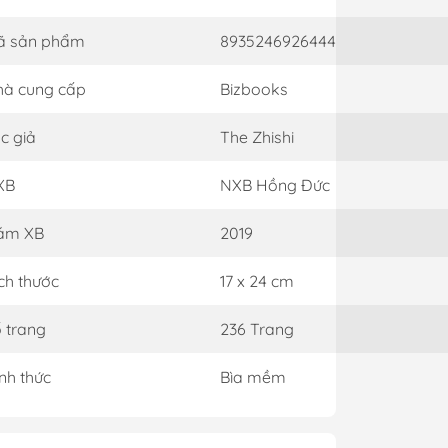
ã sản phẩm
8935246926444
à cung cấp
Bizbooks
c giả
The Zhishi
XB
NXB Hồng Đức
ăm XB
2019
ch thước
17 x 24 cm
 trang
236 Trang
nh thức
Bìa mềm