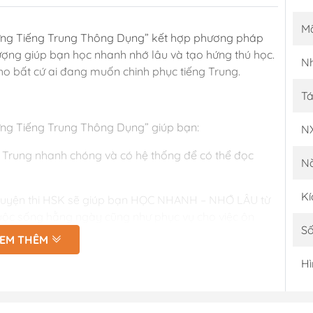
M
ng Tiếng Trung Thông Dụng” kết hợp phương pháp
tượng giúp bạn học nhanh nhớ lâu và tạo hứng thú học.
Nh
cho bất cứ ai đang muốn chinh phục tiếng Trung.
Tá
ng Tiếng Trung Thông Dụng” giúp bạn:
N
g Trung nhanh chóng và có hệ thống để có thể đọc
N
Kí
à luyện thi HSK sẽ giúp bạn HỌC NHANH – NHỚ LÂU từ
cuộc sống hằng ngày cũng như phục vụ cho việc ôn
Số
EM THÊM
ng tiếng Trung theo từng chủ đề giúp người học có thể
Hì
00 từ vựng tiếng Trung thông dụng được tích hợp app