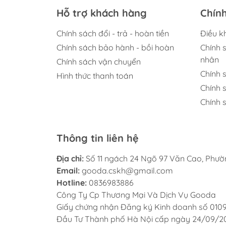
- Công ty phát hành: MCBooks
Hỗ trợ khách hàng
Chín
- Số trang: 236
Chính sách đổi - trả - hoàn tiền
Điều k
- Năm xuất bản: 2019
Chính sách bảo hành - bồi hoàn
Chính 
nhân
Chính sách vận chuyển
- Hình thức: Bìa mềm
Chính 
Hình thức thanh toán
Chính 
Chính s
Thông tin liên hệ
Địa chỉ:
Số 11 ngách 24 Ngõ 97 Văn Cao, Phư
Email:
gooda.cskh@gmail.com
Hotline:
0836983886
Công Ty Cp Thương Mại Và Dịch Vụ Gooda
Giấy chứng nhận Đăng ký Kinh doanh số 010
Đầu Tư Thành phố Hà Nội cấp ngày 24/09/2