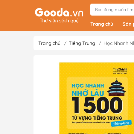
Trang chủ
Sản
Trang chủ
/
Tiếng Trung
/
Học Nhanh Nh
Tiểu Thuyết
Light Novels - Tả
Giả Tưởng - Kinh D
Thám
Văn Học Kinh Điể
Xem thêm
Sách Ehon & Truy
Thiếu Nhi