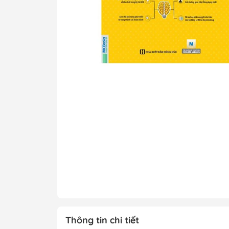
Tô Màu - Luyện 
Kiến Thức Bách 
Trẻ
Đạo Đức - Kỹ Nă
Xem thêm
Chính Trị - Pháp L
Khoa Học - Toán
Công Nghệ Thông
Kiến Thức Bách 
Xem thêm
Thông tin chi tiết