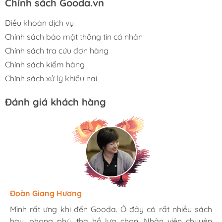
Chính sách Gooda.vn
Điều khoản dịch vụ
Chính sách bảo mật thông tin cá nhân
Chính sách tra cứu đơn hàng
Chính sách kiểm hàng
Chính sách xử lý khiếu nại
Đánh giá khách hàng
Hương Suri
Đoàn Giang Hương
Ngọc Anh
Mình rất ưng khi đến Gooda. Ở đây có rất nhiều sách
Mình rất ưng khi đến Gooda. Ở đây có rất nhiều sách
Mình rất ưng khi đến Gooda. Ở đây có rất nhiều sách
hay, phong phú, tha hồ lựa chọn. Nhân viên chuyên
hay, phong phú, tha hồ lựa chọn. Nhân viên chuyên
hay, phong phú, tha hồ lựa chọn. Nhân viên chuyên