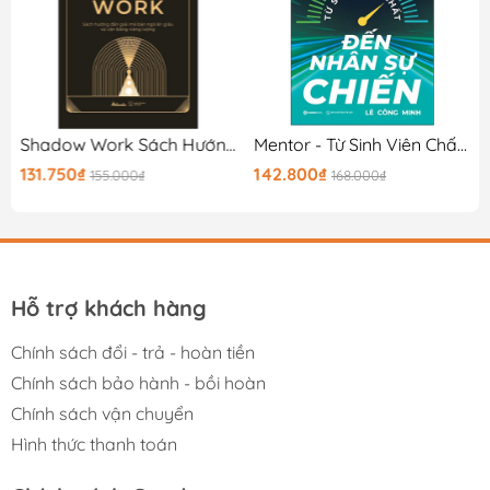
sẽ là 1 cuốn sách quý trên kệ sách của bạn!
Shadow Work Sách Hướng Dẫn Giải Mã Bản Ngã Ẩn Giấu Và Cân Bằng Năng Lượng
Mentor - Từ Sinh Viên Chất Đến Nhân Sự Chiến
131.750₫
142.800₫
155.000₫
168.000₫
Hỗ trợ khách hàng
Chính sách đổi - trả - hoàn tiền
Chính sách bảo hành - bồi hoàn
Chính sách vận chuyển
Hình thức thanh toán