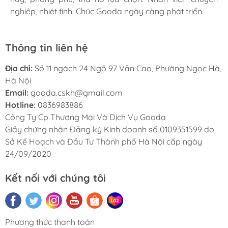
nghiệp, nhiệt tình. Chúc Gooda ngày càng phát triển.
nghiệp, nhiệt tình. Chúc Gooda ngày càng phát triển.
nghiệp, nhiệt tình. Chúc Gooda ngày càng phát triển.
Thông tin liên hệ
Địa chỉ:
Số 11 ngách 24 Ngõ 97 Văn Cao, Phường Ngọc Hà,
Hà Nội
Email:
gooda.cskh@gmail.com
Hotline:
0836983886
Công Ty Cp Thương Mại Và Dịch Vụ Gooda
Giấy chứng nhận Đăng ký Kinh doanh số 0109351599 do
Sở Kế Hoạch và Đầu Tư Thành phố Hà Nội cấp ngày
24/09/2020
Kết nối với chúng tôi
Phương thức thanh toán