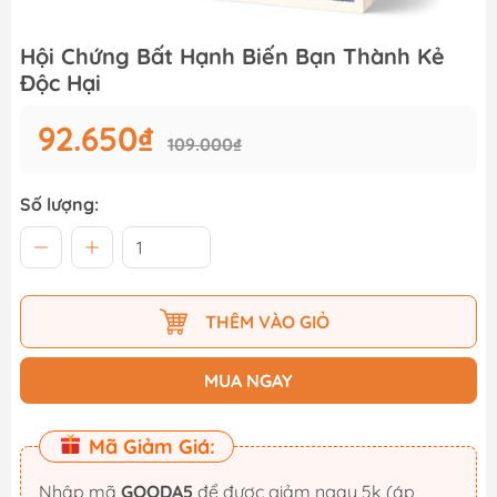
Hội Chứng Bất Hạnh Biến Bạn Thành Kẻ
Độc Hại
92.650₫
109.000₫
Số lượng:
THÊM VÀO GIỎ
MUA NGAY
Mã Giảm Giá:
Nhập mã
GOODA5
để được giảm ngay 5k (áp