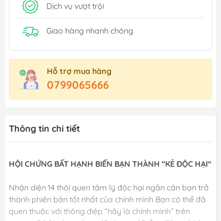
Dịch vụ vượt trội
Giao hàng nhanh chóng
Hỗ trợ mua hàng
0799065666
Thông tin chi tiết
HỘI CHỨNG BẤT HẠNH BIẾN BẠN THÀNH “KẺ ĐỘC HẠI”
Nhận diện 14 thói quen tâm lý độc hại ngăn cản bạn trở
thành phiên bản tốt nhất của chính mình Bạn có thể đã
quen thuộc với thông điệp “hãy là chính mình” trên