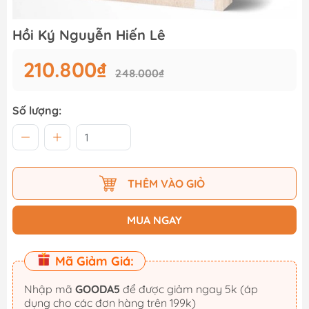
Hồi Ký Nguyễn Hiến Lê
210.800₫
248.000₫
Số lượng:
THÊM VÀO GIỎ
MUA NGAY
Mã Giảm Giá:
Nhập mã
GOODA5
để được giảm ngay 5k (áp
dụng cho các đơn hàng trên 199k)