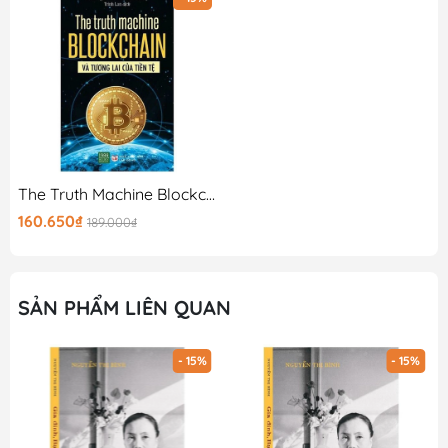
The Truth Machine Blockchain Và Tương Lai Của Tiền Tệ
160.650₫
189.000₫
SẢN PHẨM LIÊN QUAN
- 15%
- 15%