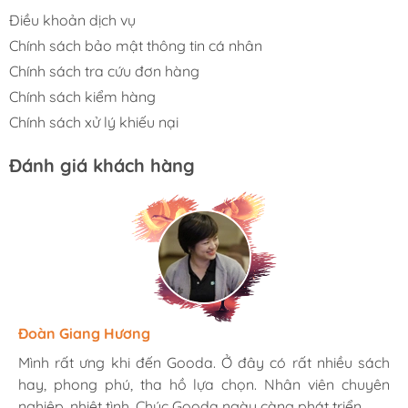
Điều khoản dịch vụ
Chính sách bảo mật thông tin cá nhân
Chính sách tra cứu đơn hàng
Chính sách kiểm hàng
Chính sách xử lý khiếu nại
Đánh giá khách hàng
Hương Suri
Đoàn Giang Hương
Ngọc Anh
Mình rất ưng khi đến Gooda. Ở đây có rất nhiều sách
Mình rất ưng khi đến Gooda. Ở đây có rất nhiều sách
Mình rất ưng khi đến Gooda. Ở đây có rất nhiều sách
hay, phong phú, tha hồ lựa chọn. Nhân viên chuyên
hay, phong phú, tha hồ lựa chọn. Nhân viên chuyên
hay, phong phú, tha hồ lựa chọn. Nhân viên chuyên
nghiệp, nhiệt tình. Chúc Gooda ngày càng phát triển.
nghiệp, nhiệt tình. Chúc Gooda ngày càng phát triển.
nghiệp, nhiệt tình. Chúc Gooda ngày càng phát triển.