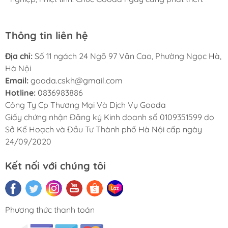
Thông tin liên hệ
Địa chỉ:
Số 11 ngách 24 Ngõ 97 Văn Cao, Phường Ngọc Hà,
Hà Nội
Email:
gooda.cskh@gmail.com
Hotline:
0836983886
Công Ty Cp Thương Mại Và Dịch Vụ Gooda
Giấy chứng nhận Đăng ký Kinh doanh số 0109351599 do
Sở Kế Hoạch và Đầu Tư Thành phố Hà Nội cấp ngày
24/09/2020
Kết nối với chúng tôi
Phương thức thanh toán