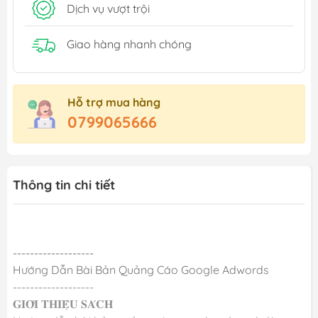
Dịch vụ vượt trội
Giao hàng nhanh chóng
Hỗ trợ mua hàng
0799065666
Thông tin chi tiết
-------------------
Hướng Dẫn Bài Bản Quảng Cáo Google Adwords
-------------------
𝐆𝐈𝐎̛́𝐈 𝐓𝐇𝐈𝐄̣̂𝐔 𝐒𝐀́𝐂𝐇