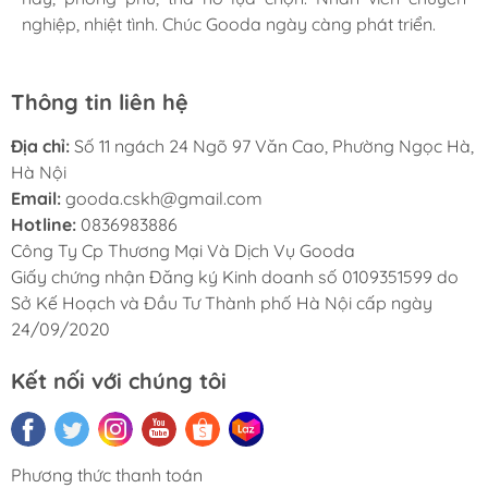
nghiệp, nhiệt tình. Chúc Gooda ngày càng phát triển.
nghiệp, nhiệt tình. Chúc Gooda ngày càng phát triển.
nghiệp, nhiệt tình. Chúc Gooda ngày càng phát triển.
Thông tin liên hệ
Địa chỉ:
Số 11 ngách 24 Ngõ 97 Văn Cao, Phường Ngọc Hà,
Hà Nội
Email:
gooda.cskh@gmail.com
Hotline:
0836983886
Công Ty Cp Thương Mại Và Dịch Vụ Gooda
Giấy chứng nhận Đăng ký Kinh doanh số 0109351599 do
Sở Kế Hoạch và Đầu Tư Thành phố Hà Nội cấp ngày
24/09/2020
Kết nối với chúng tôi
Phương thức thanh toán