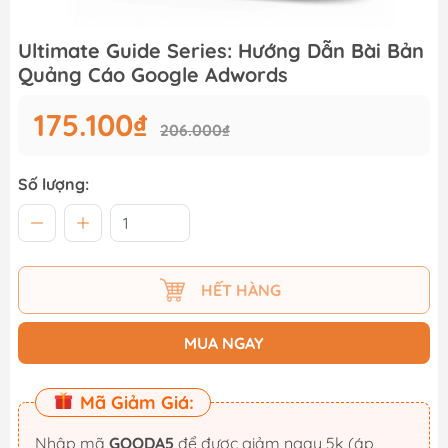
Ultimate Guide Series: Hướng Dẫn Bài Bản
Quảng Cáo Google Adwords
175.100₫
206.000₫
Số lượng:
HẾT HÀNG
MUA NGAY
Mã Giảm Giá:
Nhập mã
GOODA5
để được giảm ngay 5k (áp