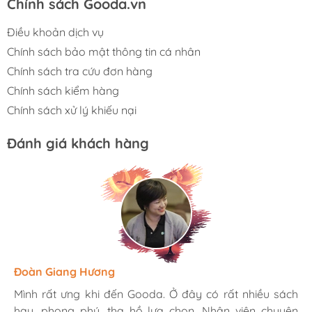
Chính sách Gooda.vn
Điều khoản dịch vụ
Chính sách bảo mật thông tin cá nhân
Chính sách tra cứu đơn hàng
Chính sách kiểm hàng
Chính sách xử lý khiếu nại
Đánh giá khách hàng
Hương Suri
Đoàn Giang Hương
Ngọc Anh
Mình rất ưng khi đến Gooda. Ở đây có rất nhiều sách
Mình rất ưng khi đến Gooda. Ở đây có rất nhiều sách
Mình rất ưng khi đến Gooda. Ở đây có rất nhiều sách
hay, phong phú, tha hồ lựa chọn. Nhân viên chuyên
hay, phong phú, tha hồ lựa chọn. Nhân viên chuyên
hay, phong phú, tha hồ lựa chọn. Nhân viên chuyên