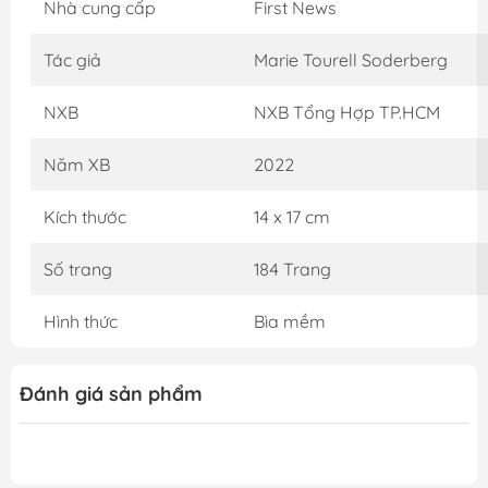
Nhà cung cấp
First News
chính ngôi nhà của mình, bên gia đình và những người
thân yêu. Đây là một trong những đặc điểm của hygge.
Tác giả
Marie Tourell Soderberg
Nhưng không chỉ dừng lại ở đó, hygge còn bao gồm
trạng thái bình yên, sự thân mật riêng tư, tính hướng nội
NXB
NXB Tổng Hợp TP.HCM
và sự cân bằng. Tất cả đều phù hợp với hình ảnh mà
người Đan Mạch tự nhận thức về dân tộc mình: một đất
Năm XB
2022
nước nhỏ bé và thanh bình, không làm hại ai và là nơi
mà mọi người đều được bình đẳng. Hygge được người
Kích thước
14 x 17 cm
dân ở xứ sở này thể hiện trong mọi mặt của đời sống
hằng ngày, từ việc bài trí căn nhà của mình thật thoải
Số trang
184 Trang
mái, phối hợp những món đồ nội thất sao cho tiện dụng,
cho đến việc tổ chức và duy trì những buổi họp mặt
Hình thức
Bìa mềm
truyền thống trong gia đình và cộng đồng để tạo ra
cảm giác sum họp.
Qua quyển sách Hygge - Hạnh phúc từ những điều nhỏ
Đánh giá sản phẩm
bé – Nghệ thuật sống của người Đan Mạch, tác giả
Marie Tourell Soderberg sẽ giúp bạn đọc hiểu và cảm
nhận được lý do đất nước này luôn giữ thứ hạng đầu
trong các bảng xếp hạng chỉ số hạnh phúc. Marie