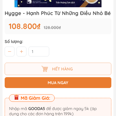
Hygge - Hạnh Phúc Từ Những Điều Nhỏ Bé
108.800₫
128.000₫
Số lượng:
HẾT HÀNG
MUA NGAY
Mã Giảm Giá:
Nhập mã
GOODA5
để được giảm ngay 5k (áp
dụng cho các đơn hàng trên 199k)