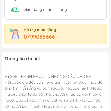
Giao hàng nhanh chóng
Hỗ trợ mua hàng
0799065666
Thông tin chi tiết
HYGGE - HẠNH PHÚC TỪ NHỮNG ĐIỀU NHỎ BÉ
Mỗi quốc gia đều có những giá trị cốt lõi khác nhau để
định hình lối sống và bản sắc dân tộc của mình. Người
Mỹ yêu thích tự do cá nhân, người Pháp có danh vọng,
người Đức đề cao tính kỷ luật và sự chính xác. Còn đối
với người Đan Mạch, Hygge là một trong những giá trị