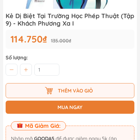
Kẻ Dị Biệt Tại Trường Học Phép Thuật (Tập
9) - Khách Phương Xa I
114.750₫
135.000₫
Số lượng:
THÊM VÀO GIỎ
MUA NGAY
Mã Giảm Giá:
Nhập mã
GOODA5
để được giảm ngay 5k (áp