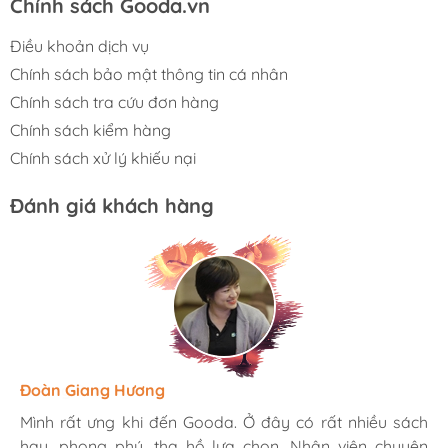
Chính sách Gooda.vn
Điều khoản dịch vụ
Chính sách bảo mật thông tin cá nhân
Chính sách tra cứu đơn hàng
Chính sách kiểm hàng
Chính sách xử lý khiếu nại
Đánh giá khách hàng
Hương Suri
Đoàn Giang Hương
Ngọc Anh
Mình rất ưng khi đến Gooda. Ở đây có rất nhiều sách
Mình rất ưng khi đến Gooda. Ở đây có rất nhiều sách
Mình rất ưng khi đến Gooda. Ở đây có rất nhiều sách
hay, phong phú, tha hồ lựa chọn. Nhân viên chuyên
hay, phong phú, tha hồ lựa chọn. Nhân viên chuyên
hay, phong phú, tha hồ lựa chọn. Nhân viên chuyên