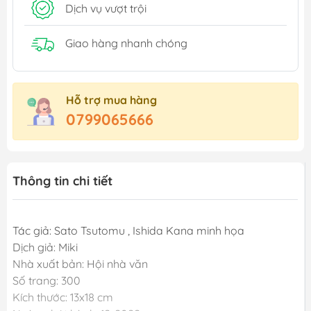
Dịch vụ vượt trội
Giao hàng nhanh chóng
Hỗ trợ mua hàng
0799065666
Thông tin chi tiết
Tác giả: Sato Tsutomu , Ishida Kana minh họa
Dịch giả: Miki
Nhà xuất bản: Hội nhà văn
Số trang: 300
Kích thước: 13x18 cm