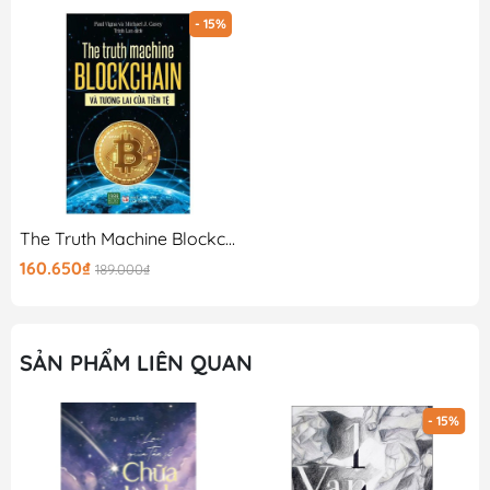
#Kedibiet #SatoTsutomu #lightnovel #nhatban
- 15%
Gooda tin rằng cuốn sách sẽ mang lại kiến thức thật bổ
ích cùng những trải nghiệm thật tuyệt vời, hy vọng đây
sẽ là 1 cuốn sách quý trên kệ sách của bạn!
The Truth Machine Blockchain Và Tương Lai Của Tiền Tệ
160.650₫
189.000₫
SẢN PHẨM LIÊN QUAN
- 15%