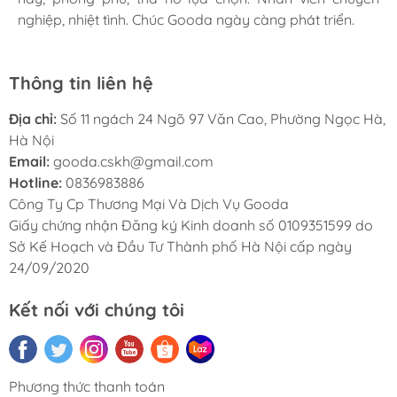
nghiệp, nhiệt tình. Chúc Gooda ngày càng phát triển.
nghiệp, nhiệt tình. Chúc Gooda ngày càng phát triển.
nghiệp, nhiệt tình. Chúc Gooda ngày càng phát triển.
Thông tin liên hệ
Địa chỉ:
Số 11 ngách 24 Ngõ 97 Văn Cao, Phường Ngọc Hà,
Hà Nội
Email:
gooda.cskh@gmail.com
Hotline:
0836983886
Công Ty Cp Thương Mại Và Dịch Vụ Gooda
Giấy chứng nhận Đăng ký Kinh doanh số 0109351599 do
Sở Kế Hoạch và Đầu Tư Thành phố Hà Nội cấp ngày
24/09/2020
Kết nối với chúng tôi
Phương thức thanh toán