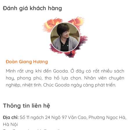
Đánh giá khách hàng
Hương Suri
Đoàn Giang Hương
Ngọc Anh
Mình rất ưng khi đến Gooda. Ở đây có rất nhiều sách
Mình rất ưng khi đến Gooda. Ở đây có rất nhiều sách
Mình rất ưng khi đến Gooda. Ở đây có rất nhiều sách
hay, phong phú, tha hồ lựa chọn. Nhân viên chuyên
hay, phong phú, tha hồ lựa chọn. Nhân viên chuyên
hay, phong phú, tha hồ lựa chọn. Nhân viên chuyên
nghiệp, nhiệt tình. Chúc Gooda ngày càng phát triển.
nghiệp, nhiệt tình. Chúc Gooda ngày càng phát triển.
nghiệp, nhiệt tình. Chúc Gooda ngày càng phát triển.
Thông tin liên hệ
Địa chỉ:
Số 11 ngách 24 Ngõ 97 Văn Cao, Phường Ngọc Hà,
Hà Nội