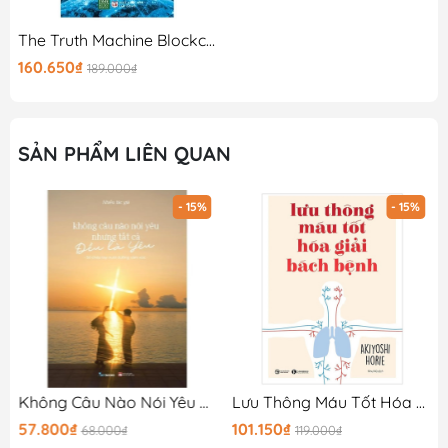
The Truth Machine Blockchain Và Tương Lai Của Tiền Tệ
160.650₫
189.000₫
SẢN PHẨM LIÊN QUAN
- 15%
- 15%
Không Câu Nào Nói Yêu Nhưng Tất Cả Đều Là Yêu
Lưu Thông Máu Tốt Hóa Giải Bách Bệnh (Tái Bản 2024)
57.800₫
101.150₫
68.000₫
119.000₫