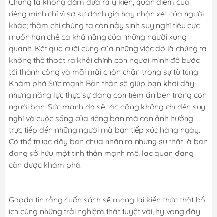
Chúng ta không dám đưa ra ý kiến, quan điểm của
riêng mình chỉ vì sợ sự đánh giá hay nhận xét của người
khác; thậm chí chúng ta còn nảy sinh suy nghĩ tiêu cực
muốn hạn chế cả khả năng của những người xung
quanh. Kết quả cuối cùng của những việc đó là chúng ta
không thể thoát ra khỏi chính con người mình để bước
tới thành công và mãi mãi chôn chân trong sự tù túng.
Khám phá Sức mạnh Bản thân sẽ giúp bạn khơi dậy
những năng lực thực sự đang còn tiểm ẩn bên trong con
người bạn. Sức mạnh đó sẽ tác động không chỉ đến suy
nghĩ và cuộc sống của riêng bạn mà còn ảnh hưởng
trực tiếp đến những người mà bạn tiếp xúc hàng ngày.
Có thể trước đây bạn chưa nhận ra nhưng sự thật là bạn
đang sở hữu một tinh thần mạnh mẽ, lạc quan đang
cần được khám phá.
Gooda tin rằng cuốn sách sẽ mang lại kiến thức thật bổ
ích cùng những trải nghiệm thật tuyệt vời, hy vọng đây