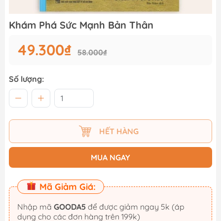
Khám Phá Sức Mạnh Bản Thân
49.300₫
58.000₫
Số lượng:
HẾT HÀNG
MUA NGAY
Mã Giảm Giá:
Nhập mã
GOODA5
để được giảm ngay 5k (áp
dụng cho các đơn hàng trên 199k)