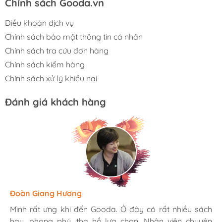
Chính sách Gooda.vn
Điều khoản dịch vụ
Chính sách bảo mật thông tin cá nhân
Chính sách tra cứu đơn hàng
Chính sách kiểm hàng
Chính sách xử lý khiếu nại
Đánh giá khách hàng
Hương Suri
Đoàn Giang Hương
Ngọc Anh
Mình rất ưng khi đến Gooda. Ở đây có rất nhiều sách
Mình rất ưng khi đến Gooda. Ở đây có rất nhiều sách
Mình rất ưng khi đến Gooda. Ở đây có rất nhiều sách
hay, phong phú, tha hồ lựa chọn. Nhân viên chuyên
hay, phong phú, tha hồ lựa chọn. Nhân viên chuyên
hay, phong phú, tha hồ lựa chọn. Nhân viên chuyên