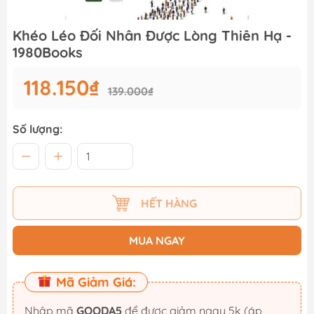
Khéo Léo Đối Nhân Được Lòng Thiên Hạ -
1980Books
118.150₫
139.000₫
Số lượng:
HẾT HÀNG
MUA NGAY
Mã Giảm Giá:
Nhập mã
GOODA5
để được giảm ngay 5k (áp