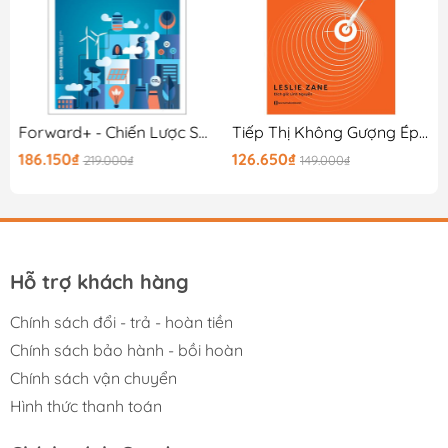
 Tiếp Thị Và PR
Forward+ - Chiến Lược Sales Và Marketing Trong Kỷ Nguyên Phát Triển Bền Vững
Tiếp Thị Không Gượng Ép - Dòng Chảy Ngầm Trong Các Quyết Định Mua Hàng
186.150₫
126.650₫
219.000₫
149.000₫
Hỗ trợ khách hàng
Chính sách đổi - trả - hoàn tiền
Chính sách bảo hành - bồi hoàn
Chính sách vận chuyển
Hình thức thanh toán