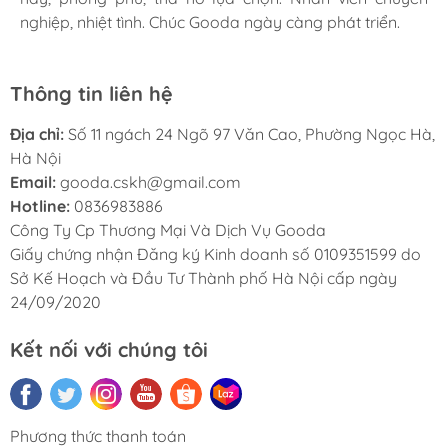
nghiệp, nhiệt tình. Chúc Gooda ngày càng phát triển.
nghiệp, nhiệt tình. Chúc Gooda ngày càng phát triển.
nghiệp, nhiệt tình. Chúc Gooda ngày càng phát triển.
Thông tin liên hệ
Địa chỉ:
Số 11 ngách 24 Ngõ 97 Văn Cao, Phường Ngọc Hà,
Hà Nội
Email:
gooda.cskh@gmail.com
Hotline:
0836983886
Công Ty Cp Thương Mại Và Dịch Vụ Gooda
Giấy chứng nhận Đăng ký Kinh doanh số 0109351599 do
Sở Kế Hoạch và Đầu Tư Thành phố Hà Nội cấp ngày
24/09/2020
Kết nối với chúng tôi
Phương thức thanh toán