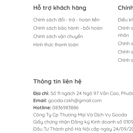
Hỗ trợ khách hàng
Chín
Chính sách đổi - trả - hoàn tiền
Điều k
Chính sách bảo hành - bồi hoàn
Chính 
nhân
Chính sách vận chuyển
Chính 
Hình thức thanh toán
Chính 
Chính s
Thông tin liên hệ
Địa chỉ:
Số 11 ngách 24 Ngõ 97 Văn Cao, Phư
Email:
gooda.cskh@gmail.com
Hotline:
0836983886
Công Ty Cp Thương Mại Và Dịch Vụ Gooda
Giấy chứng nhận Đăng ký Kinh doanh số 010
Đầu Tư Thành phố Hà Nội cấp ngày 24/09/2