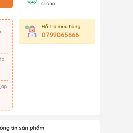
Sách Tham Khảo Cấp 2
chóng
Sách Tham Khảo Cấp 3
Sách Ôn Thi Đại Học
Hỗ trợ mua hàng
Xem thêm
0799065666
t Triển
Hành Động - Phiêu Lưu
 Hội
Tiên Hiệp - Kiếm Hiệp
ảm Xúc
Tình Cảm - Lãng Mạn
áo Dục
Khoa Học Viễn Tưởng
Xem thêm
ông tin sản phẩm