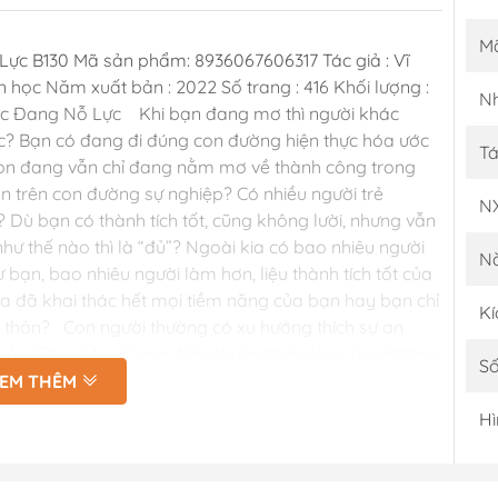
M
ực B130 Mã sản phẩm: 8936067606317 Tác giả : Vĩ
học Năm xuất bản : 2022 Số trang : 416 Khối lượng :
Nh
c Đang Nỗ Lực Khi bạn đang mơ thì người khác
c? Bạn có đang đi đúng con đường hiện thực hóa ước
Tá
òn đang vẫn chỉ đang nằm mơ về thành công trong
n trên con đường sự nghiệp? Có nhiều người trẻ
N
 Dù bạn có thành tích tốt, cũng không lười, nhưng vẫn
hư thế nào thì là “đủ”? Ngoài kia có bao nhiêu người
N
ạn, bao nhiêu người làm hơn, liệu thành tích tốt của
 đã khai thác hết mọi tiềm năng của bạn hay bạn chỉ
Kí
 thân? Con người thường có xu hướng thích sự an
hận. Chúng ta có mục tiêu nhưng thiếu lòng quyết tâm
Số
u không có gì đặc biệt, chúng ta khát vọng thành công
EM THÊM
ạn có biết làm thế nào để một đứa trẻ không biết bơi
Hì
 đơn giản, chỉ cần trả trẻ xuống nước , để trẻ giãy
”. Con người ta cũng vậy, chỉ bộc lộ rõ tiềm năng của
p” phải tiến lên. Do vậy, phá bỏ giới hạn của bản thân