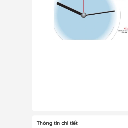
Tô Màu - Luyện 
Kiến Thức Bách 
Trẻ
Đạo Đức - Kỹ Nă
Xem thêm
Chính Trị - Pháp L
Khoa Học - Toán
Công Nghệ Thông
Kiến Thức Bách 
Xem thêm
Thông tin chi tiết