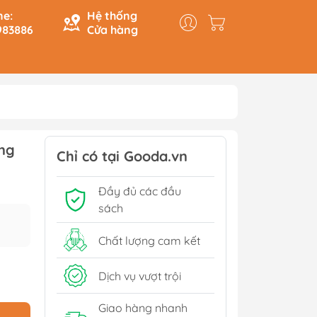
ne:
Hệ thống
983886
Cửa hàng
y & Logic
Hồi Ký
ng
ính
Du Ký
Chỉ có tại Gooda.vn
Tạo
Lịch Sử - Văn Hoá - Chính
Đầy đủ các đầu
Trị
Tiếp
sách
Tâm Linh
Xem thêm
Chất lượng cam kết
Dịch vụ vượt trội
Sách Tham Khảo Cấp 1
Giao hàng nhanh