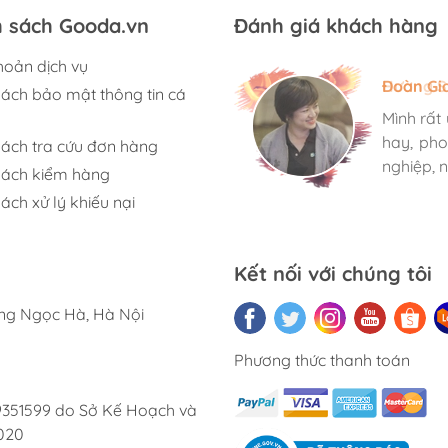
h sách Gooda.vn
Đánh giá khách hàng
hoản dịch vụ
Hương S
Đoàn Gi
Ngọc An
sách bảo mật thông tin cá
Mình rất
Mình rất
Mình rất
hay, pho
hay, pho
hay, pho
sách tra cứu đơn hàng
nghiệp, n
nghiệp, n
nghiệp, n
sách kiểm hàng
ách xử lý khiếu nại
Kết nối với chúng tôi
ờng Ngọc Hà, Hà Nội
Phương thức thanh toán
9351599 do Sở Kế Hoạch và
020