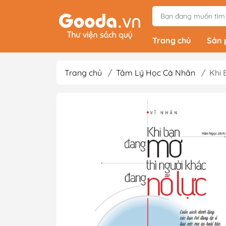
Trang chủ
Sản
Trang chủ
/
Tâm Lý Học Cá Nhân
/
Khi 
Tiểu Thuyết
Light Novels - Tả
Giả Tưởng - Kinh D
Thám
Văn Học Kinh Điể
Xem thêm
Sách Ehon & Truy
Thiếu Nhi