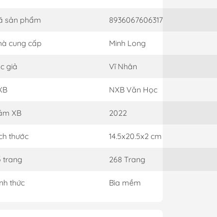
ã sản phẩm
8936067606317
à cung cấp
Minh Long
c giả
Vĩ Nhân
XB
NXB Văn Học
ăm XB
2022
ch thước
14.5x20.5x2 cm
 trang
268 Trang
nh thức
Bìa mềm