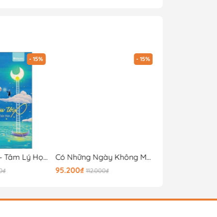
- 15%
- 15%
Tôi Đi Cứu Tôi - Tâm Lý Học Chữa Lành Bản Thân
Có Những Ngày Không Muốn Làm Người Lớn
95.200₫
97.750₫
0₫
112.000₫
115.000₫