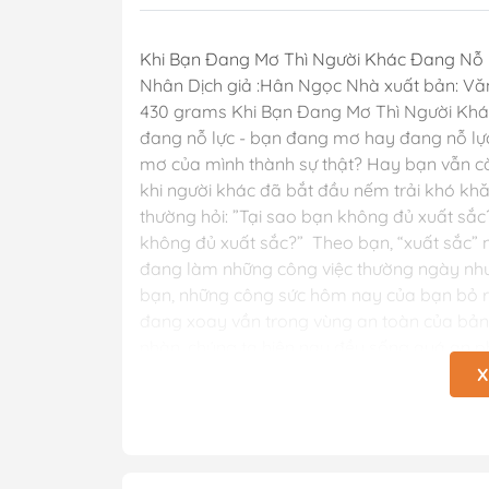
Khi Bạn Đang Mơ Thì Người Khác Đang Nỗ L
Nhân Dịch giả :Hân Ngọc Nhà xuất bản: Văn 
430 grams Khi Bạn Đang Mơ Thì Người Khá
đang nỗ lực - bạn đang mơ hay đang nỗ lự
mơ của mình thành sự thật? Hay bạn vẫn c
khi người khác đã bắt đầu nếm trải khó khă
thường hỏi: ”Tại sao bạn không đủ xuất sắc?
không đủ xuất sắc?” Theo bạn, “xuất sắc” n
đang làm những công việc thường ngày như b
bạn, những công sức hôm nay của bạn bỏ ra
đang xoay vần trong vùng an toàn của bản
nhàn, chúng ta hiện nay đều sống quá an p
vì thế phần lớn cuộc sống của mọi người đề
X
nhưng lại không đủ kiên trì với bản thân. B
lại nhanh chóng học bơi được hay không? Rất
giụa, làm quen với nước, rồi dần sẽ biết bơi
mình khi gặp tình huống nguy hiểm, khi bị “é