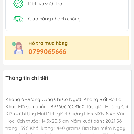
Dịch vụ vượt trội
Giao hàng nhanh chóng
Hỗ trợ mua hàng
0799065666
Thông tin chi tiết
Không ó Đường Cùng Chỉ Có Người Không Biết Rẽ Lối
Khác Mã sản phẩm: 8936067604160 Tác giả : Hoàng Chí
Kiên - Chi Ứng Mai Dịch giả :Phương Linh NXB: NXB Văn
Học Kích thước : 14.5x20.5 cm Năm xuất bản : 2021 Số
trang : 396 Khối lượng : 440 grams Bìa : bìa mềm Ngày