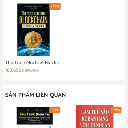
- 15%
The Truth Machine Blockchain Và Tương Lai Của Tiền Tệ
160.650₫
189.000₫
SẢN PHẨM LIÊN QUAN
- 15%
- 15%