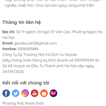
nghiệp, nhiệt tình. Chúc Gooda ngày càng phát triển.
nghiệp, nhiệt tình. Chúc Gooda ngày càng phát triển.
nghiệp, nhiệt tình. Chúc Gooda ngày càng phát triển.
Thông tin liên hệ
Địa chỉ:
Số 11 ngách 24 Ngõ 97 Văn Cao, Phường Ngọc Hà,
Hà Nội
Email:
gooda.cskh@gmail.com
Hotline:
0836983886
Công Ty Cp Thương Mại Và Dịch Vụ Gooda
Giấy chứng nhận Đăng ký Kinh doanh số 0109351599 do
Sở Kế Hoạch và Đầu Tư Thành phố Hà Nội cấp ngày
24/09/2020
Kết nối với chúng tôi
Phương thức thanh toán