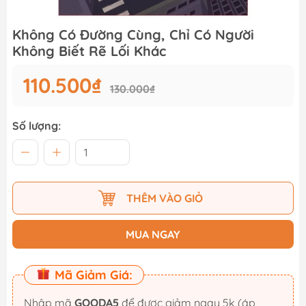
Không Có Đường Cùng, Chỉ Có Người
Không Biết Rẽ Lối Khác
110.500₫
130.000₫
Số lượng:
THÊM VÀO GIỎ
MUA NGAY
Mã Giảm Giá:
Nhập mã
GOODA5
để được giảm ngay 5k (áp