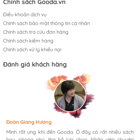
Chính sách Gooda.vn
Điều khoản dịch vụ
Chính sách bảo mật thông tin cá nhân
Chính sách tra cứu đơn hàng
Chính sách kiểm hàng
Chính sách xử lý khiếu nại
Đánh giá khách hàng
Hương Suri
Đoàn Giang Hương
Ngọc Anh
Mình rất ưng khi đến Gooda. Ở đây có rất nhiều sách
Mình rất ưng khi đến Gooda. Ở đây có rất nhiều sách
Mình rất ưng khi đến Gooda. Ở đây có rất nhiều sách
hay, phong phú, tha hồ lựa chọn. Nhân viên chuyên
hay, phong phú, tha hồ lựa chọn. Nhân viên chuyên
hay, phong phú, tha hồ lựa chọn. Nhân viên chuyên