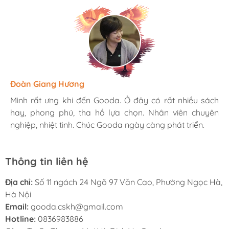
Hương Suri
Đoàn Giang Hương
Ngọc Anh
Mình rất ưng khi đến Gooda. Ở đây có rất nhiều sách
Mình rất ưng khi đến Gooda. Ở đây có rất nhiều sách
Mình rất ưng khi đến Gooda. Ở đây có rất nhiều sách
hay, phong phú, tha hồ lựa chọn. Nhân viên chuyên
hay, phong phú, tha hồ lựa chọn. Nhân viên chuyên
hay, phong phú, tha hồ lựa chọn. Nhân viên chuyên
nghiệp, nhiệt tình. Chúc Gooda ngày càng phát triển.
nghiệp, nhiệt tình. Chúc Gooda ngày càng phát triển.
nghiệp, nhiệt tình. Chúc Gooda ngày càng phát triển.
Thông tin liên hệ
Địa chỉ:
Số 11 ngách 24 Ngõ 97 Văn Cao, Phường Ngọc Hà,
Hà Nội
Email:
gooda.cskh@gmail.com
Hotline:
0836983886