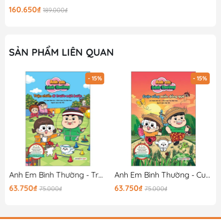
160.650₫
189.000₫
SẢN PHẨM LIÊN QUAN
- 15%
- 15%
25)
Anh Em Bình Thường - Trận Chiến Đi Trước Một Bước
Anh Em Bình Thường - Cuộc Sống Miền Đồng Quê
63.750₫
63.750₫
75.000₫
75.000₫