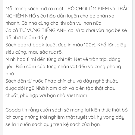
Mỗi trang sách mở ra một TRÒ CHƠI TÌM KIẾM và TRẮC
NGHIỆM NHỎ siêu hấp dẫn luyện cho bé phản xạ
nhanh. Cả nhà cùng chơi thì còn vui hơn nữa!
Có cả TỪ VỰNG TIẾNG ANH cơ. Vừa chơi vừa học bé sẽ
dễ nhớ từ lắm đấy!
Sách board book tuyệt đẹp in màu 100%. Khổ lớn, giấy
siêu cứng, màu sắc rực rỡ.
Minh họa tỉ mỉ đến từng chi tiết. Nét vẽ tròn trịa, đáng
yêu. Biểu cảm của từng nhân vật đều vô cùng phong
phú.
Sách đến từ nước Pháp chỉn chu và đầy nghệ thuật,
được đội ngũ Nhã Nam dịch và biên tập thật chau
chuốt, phù hợp với bạn nhỏ Việt Nam.
Gooda tin rằng cuốn sách sẽ mang lại kiến thức thật bổ
ích cùng những trải nghiệm thật tuyệt vời, hy vọng đây
sẽ là 1 cuốn sách quý trên kệ sách của bạn!