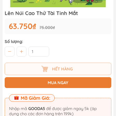
Lên Núi Cao Thử Tài Tinh Mắt
63.750₫
75.000₫
Số lượng:
HẾT HÀNG
MUA NGAY
Mã Giảm Giá:
Nhập mã
GOODA5
để được giảm ngay 5k (áp
dụng cho các đơn hàng trên 199k)