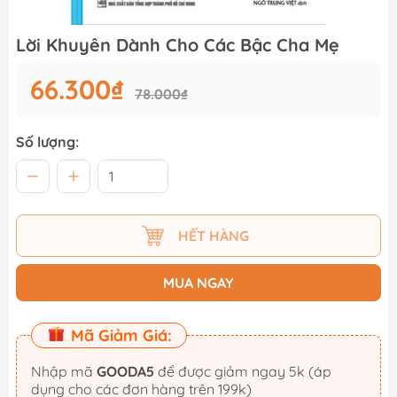
Lời Khuyên Dành Cho Các Bậc Cha Mẹ
66.300₫
78.000₫
Số lượng:
HẾT HÀNG
MUA NGAY
Mã Giảm Giá:
Nhập mã
GOODA5
để được giảm ngay 5k (áp
dụng cho các đơn hàng trên 199k)