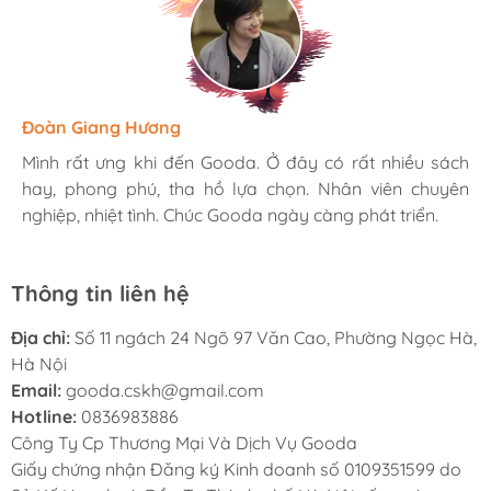
Hương Suri
Đoàn Giang Hương
Ngọc Anh
Mình rất ưng khi đến Gooda. Ở đây có rất nhiều sách
Mình rất ưng khi đến Gooda. Ở đây có rất nhiều sách
Mình rất ưng khi đến Gooda. Ở đây có rất nhiều sách
hay, phong phú, tha hồ lựa chọn. Nhân viên chuyên
hay, phong phú, tha hồ lựa chọn. Nhân viên chuyên
hay, phong phú, tha hồ lựa chọn. Nhân viên chuyên
nghiệp, nhiệt tình. Chúc Gooda ngày càng phát triển.
nghiệp, nhiệt tình. Chúc Gooda ngày càng phát triển.
nghiệp, nhiệt tình. Chúc Gooda ngày càng phát triển.
Thông tin liên hệ
Địa chỉ:
Số 11 ngách 24 Ngõ 97 Văn Cao, Phường Ngọc Hà,
Hà Nội
Email:
gooda.cskh@gmail.com
Hotline:
0836983886
Công Ty Cp Thương Mại Và Dịch Vụ Gooda
Giấy chứng nhận Đăng ký Kinh doanh số 0109351599 do