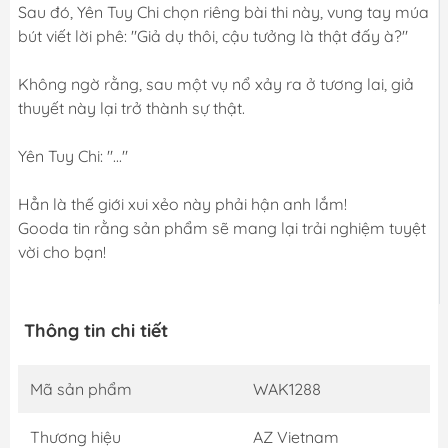
Sau đó, Yên Tuy Chi chọn riêng bài thi này, vung tay múa
bút viết lời phê: "Giả dụ thôi, cậu tưởng là thật đấy à?"
Không ngờ rằng, sau một vụ nổ xảy ra ở tương lai, giả
thuyết này lại trở thành sự thật.
Yên Tuy Chi: "..."
Hẳn là thế giới xui xẻo này phải hận anh lắm!
Gooda tin rằng sản phẩm sẽ mang lại trải nghiệm tuyệt
vời cho bạn!
Thông tin chi tiết
Mã sản phẩm
WAK1288
Thương hiệu
AZ Vietnam