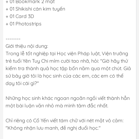
+ 01 Bookmark 2 mặt
+ 01 Shikishi cán kim tuyến
+ 01 Card 3D
+ 01 Photostrips
--------
Giới thiệu nội dung:
Trong lễ tốt nghiệp tại Học viện Pháp luật, Viện trưởng
trẻ tuổi Yên Tuy Chi mỉm cười tao nhã, hỏi: "Giờ hãy thử
kiểm tra thành quả học tập bốn năm qua một chút. Giả
sử bây giờ tôi là học sinh của các em, các em có thể
dạy tôi cái gì?"
Những học sinh khác ngoan ngoãn ngồi viết thành hẳn
một bài luận văn nhỏ mà mình tâm đắc nhất.
Chỉ riêng có Cố Yến viết tám chữ với nét mặt vô cảm:
"Không nhận lưu manh, đề nghị đuổi học."