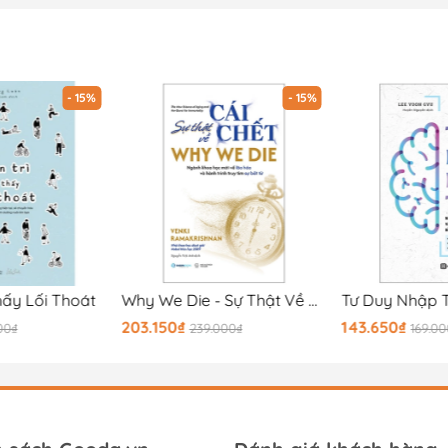
- 15%
- 15%
hấy Lối Thoát
Why We Die - Sự Thật Về Cái Chết
203.150₫
143.650₫
00₫
239.000₫
169.0