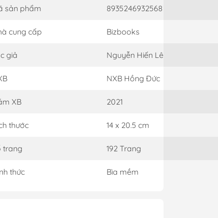
ã sản phẩm
8935246932568
à cung cấp
Bizbooks
c giả
Nguyễn Hiến Lê
XB
NXB Hồng Đức
ăm XB
2021
ch thước
14 x 20.5 cm
 trang
192 Trang
nh thức
Bìa mềm