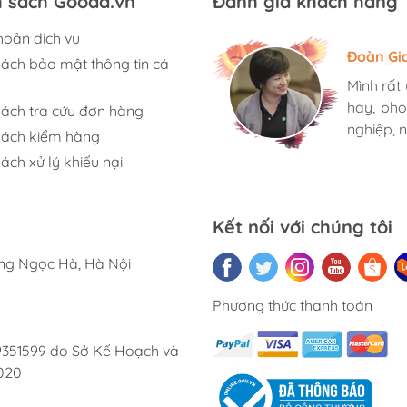
h sách Gooda.vn
Đánh giá khách hàng
hoản dịch vụ
Hương S
Đoàn Gi
Ngọc An
sách bảo mật thông tin cá
Mình rất
Mình rất
Mình rất
hay, pho
hay, pho
hay, pho
sách tra cứu đơn hàng
nghiệp, n
nghiệp, n
nghiệp, n
sách kiểm hàng
ách xử lý khiếu nại
Kết nối với chúng tôi
ờng Ngọc Hà, Hà Nội
Phương thức thanh toán
9351599 do Sở Kế Hoạch và
020