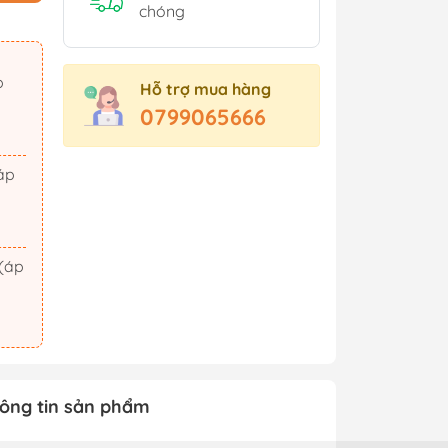
Sách Tham Khảo Cấp 2
chóng
Sách Tham Khảo Cấp 3
Sách Ôn Thi Đại Học
Hỗ trợ mua hàng
Xem thêm
0799065666
t Triển
Hành Động - Phiêu Lưu
 Hội
Tiên Hiệp - Kiếm Hiệp
ảm Xúc
Tình Cảm - Lãng Mạn
áo Dục
Khoa Học Viễn Tưởng
Xem thêm
ông tin sản phẩm