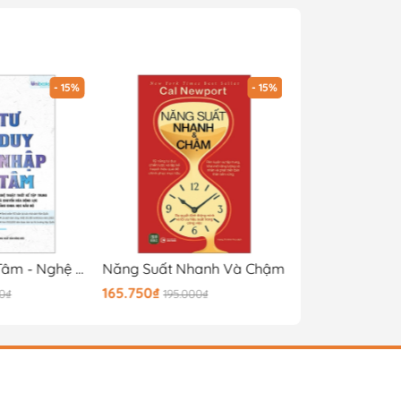
- 15%
- 15%
Tư Duy Nhập Tâm - Nghệ Thuật Thiết Kế Tập Trung Và Chuyển Hóa Động Lực Bằng Khoa Học Não Bộ
Năng Suất Nhanh Và Chậm
165.750₫
118.150₫
00₫
195.000₫
139.000₫