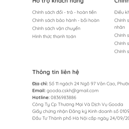
Hỗ trợ khách hàng
Chín
Chính sách đổi - trả - hoàn tiền
Điều k
Chính sách bảo hành - bồi hoàn
Chính 
nhân
Chính sách vận chuyển
Chính 
Hình thức thanh toán
Chính 
Chính s
Thông tin liên hệ
Địa chỉ:
Số 11 ngách 24 Ngõ 97 Văn Cao, Phư
Email:
gooda.cskh@gmail.com
Hotline:
0836983886
Công Ty Cp Thương Mại Và Dịch Vụ Gooda
Giấy chứng nhận Đăng ký Kinh doanh số 010
Đầu Tư Thành phố Hà Nội cấp ngày 24/09/2