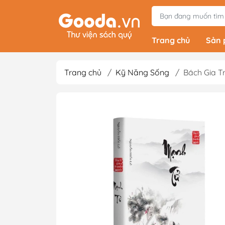
Trang chủ
Sản
Trang chủ
/
Kỹ Năng Sống
/
Bách Gia T
Tiểu Thuyết
Light Novels - Tả
Giả Tưởng - Kinh D
Thám
Văn Học Kinh Điể
Xem thêm
Sách Ehon & Truy
Thiếu Nhi