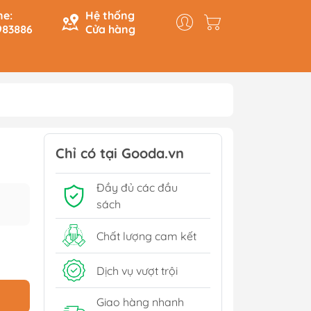
ne:
Hệ thống
983886
Cửa hàng
y & Logic
Hồi Ký
ính
Du Ký
Chỉ có tại Gooda.vn
Tạo
Lịch Sử - Văn Hoá - Chính
Đầy đủ các đầu
Trị
Tiếp
sách
Tâm Linh
Xem thêm
Chất lượng cam kết
Dịch vụ vượt trội
Sách Tham Khảo Cấp 1
Giao hàng nhanh