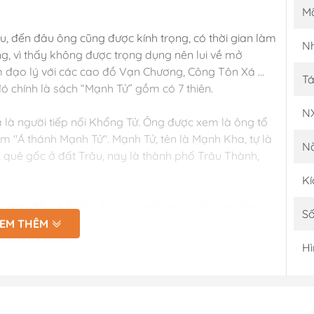
M
, đến đâu ông cũng được kính trọng, có thời gian làm
Nh
g, vì thấy không được trọng dụng nên lui về mở
m đạo lý với các cao đồ Vạn Chương, Công Tôn Xá …
Tá
đó chính là sách “Mạnh Tử” gồm có 7 thiên.
N
à là người tiếp nối Khổng Tử. Ông được xem là ông tổ
àm "Á thánh Mạnh Tử". Mạnh Tử, tên là Mạnh Kha, tự là
N
, quê gốc ở đất Trâu, nay là thành phố Trâu Thành,
Kí
c ban đầu là Thiện, Đức của một người là quà tặng
Số
với thiên thượng. Mọi người đều có bản chất tốt và đạo
EM THÊM
hân, anh ta có thể trở thành người giống như các vị vua
Hì
 sâu sắc từ các tư tưởng Khổng giáo.
ệ dồi dào, giỏi trình bày và phân tích lý luận triết học.
ện, lời nói nào cũng có tinh thần cổ vũ và dẫn dắt người