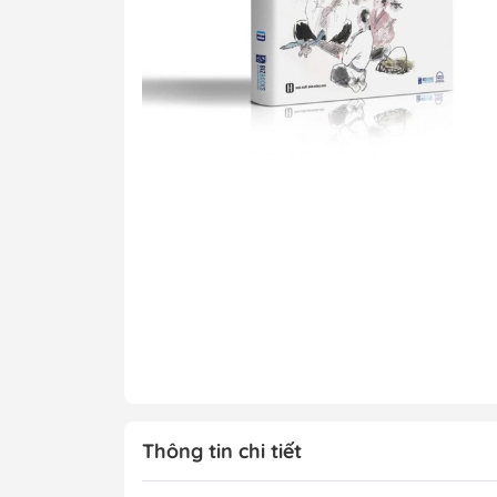
Tô Màu - Luyện 
Kiến Thức Bách 
Trẻ
Đạo Đức - Kỹ Nă
Xem thêm
Chính Trị - Pháp L
Khoa Học - Toán
Công Nghệ Thông
Kiến Thức Bách 
Xem thêm
Thông tin chi tiết