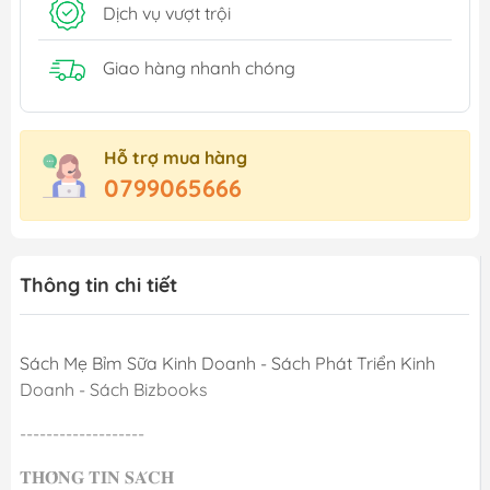
Dịch vụ vượt trội
Giao hàng nhanh chóng
Hỗ trợ mua hàng
0799065666
Thông tin chi tiết
Sách Mẹ Bỉm Sữa Kinh Doanh - Sách Phát Triển Kinh
Doanh - Sách Bizbooks
-------------------
𝐓𝐇𝐎̂𝐍𝐆 𝐓𝐈𝐍 𝐒𝐀́𝐂𝐇