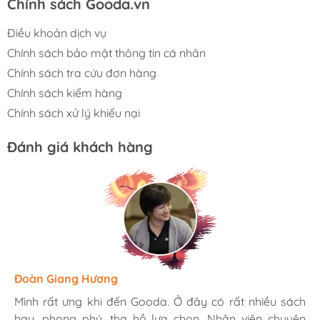
Chính sách Gooda.vn
Điều khoản dịch vụ
Chính sách bảo mật thông tin cá nhân
Chính sách tra cứu đơn hàng
Chính sách kiểm hàng
Chính sách xử lý khiếu nại
Đánh giá khách hàng
Hương Suri
Đoàn Giang Hương
Ngọc Anh
Mình rất ưng khi đến Gooda. Ở đây có rất nhiều sách
Mình rất ưng khi đến Gooda. Ở đây có rất nhiều sách
Mình rất ưng khi đến Gooda. Ở đây có rất nhiều sách
hay, phong phú, tha hồ lựa chọn. Nhân viên chuyên
hay, phong phú, tha hồ lựa chọn. Nhân viên chuyên
hay, phong phú, tha hồ lựa chọn. Nhân viên chuyên