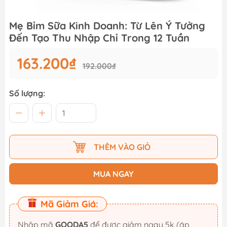
Mẹ Bỉm Sữa Kinh Doanh: Từ Lên Ý Tưởng
Đến Tạo Thu Nhập Chỉ Trong 12 Tuần
163.200₫
192.000₫
Số lượng:
THÊM VÀO GIỎ
MUA NGAY
Mã Giảm Giá:
Nhập mã
GOODA5
để được giảm ngay 5k (áp