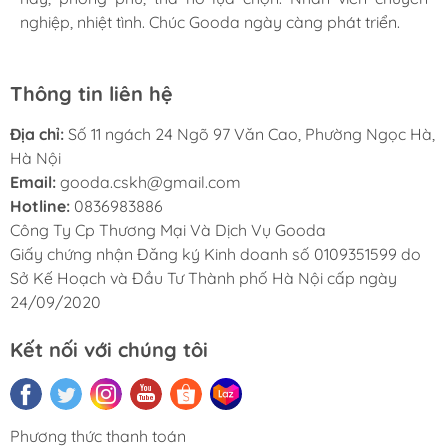
nghiệp, nhiệt tình. Chúc Gooda ngày càng phát triển.
nghiệp, nhiệt tình. Chúc Gooda ngày càng phát triển.
nghiệp, nhiệt tình. Chúc Gooda ngày càng phát triển.
Thông tin liên hệ
Địa chỉ:
Số 11 ngách 24 Ngõ 97 Văn Cao, Phường Ngọc Hà,
Hà Nội
Email:
gooda.cskh@gmail.com
Hotline:
0836983886
Công Ty Cp Thương Mại Và Dịch Vụ Gooda
Giấy chứng nhận Đăng ký Kinh doanh số 0109351599 do
Sở Kế Hoạch và Đầu Tư Thành phố Hà Nội cấp ngày
24/09/2020
Kết nối với chúng tôi
Phương thức thanh toán