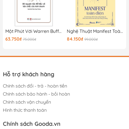
Một Phút Với Warren Buffett (Bản 2018)
Nghệ Thuật Manifest Toàn Diện - Lộ Trình Thay Đổi Tư Duy, Năng Lượng Và Tiềm Thức Để Thu Hút Một Cuộc Sống Lý Tưởng
63.750₫
84.150₫
75.000₫
99.000₫
Hỗ trợ khách hàng
Chính sách đổi - trả - hoàn tiền
Chính sách bảo hành - bồi hoàn
Chính sách vận chuyển
Hình thức thanh toán
Chính sách Gooda.vn