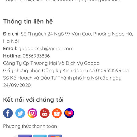
Thông tin liên hệ
Địa chỉ:
Số 11 ngách 24 Ngõ 97 Văn Cao, Phường Ngọc Hà,
Hà Nội
Email:
gooda.cskh@gmail.com
Hotline:
0836983886
Công Ty Cp Thương Mại Và Dịch Vụ Gooda
Giấy chứng nhận Đăng ký Kinh doanh số 0109351599 do
Sở Kế Hoạch và Đầu Tư Thành phố Hà Nội cấp ngày
24/09/2020
Kết nối với chúng tôi
Phương thức thanh toán