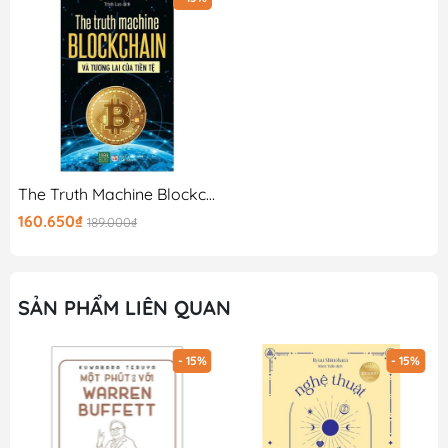
The Truth Machine Blockchain Và Tương Lai Của Tiền Tệ
160.650₫
189.000₫
SẢN PHẨM LIÊN QUAN
- 15%
- 15%