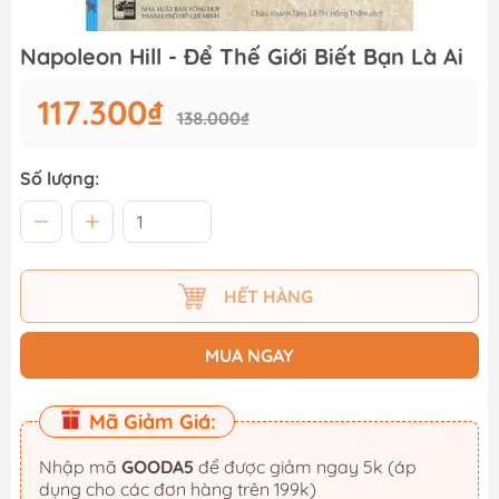
Napoleon Hill - Để Thế Giới Biết Bạn Là Ai
117.300₫
138.000₫
Số lượng:
HẾT HÀNG
MUA NGAY
Mã Giảm Giá:
Nhập mã
GOODA5
để được giảm ngay 5k (áp
dụng cho các đơn hàng trên 199k)