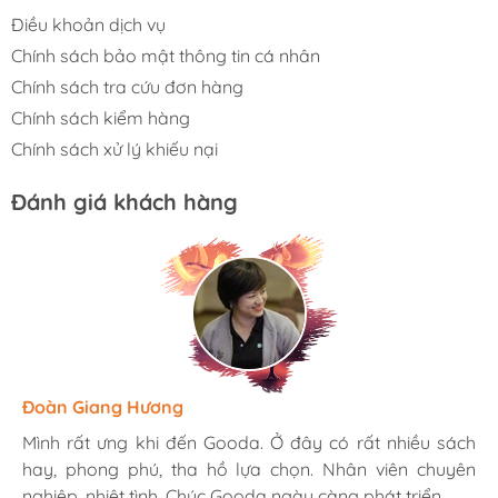
Điều khoản dịch vụ
Chính sách bảo mật thông tin cá nhân
Chính sách tra cứu đơn hàng
Chính sách kiểm hàng
Chính sách xử lý khiếu nại
Đánh giá khách hàng
Hương Suri
Đoàn Giang Hương
Ngọc Anh
Mình rất ưng khi đến Gooda. Ở đây có rất nhiều sách
Mình rất ưng khi đến Gooda. Ở đây có rất nhiều sách
Mình rất ưng khi đến Gooda. Ở đây có rất nhiều sách
hay, phong phú, tha hồ lựa chọn. Nhân viên chuyên
hay, phong phú, tha hồ lựa chọn. Nhân viên chuyên
hay, phong phú, tha hồ lựa chọn. Nhân viên chuyên
nghiệp, nhiệt tình. Chúc Gooda ngày càng phát triển.
nghiệp, nhiệt tình. Chúc Gooda ngày càng phát triển.
nghiệp, nhiệt tình. Chúc Gooda ngày càng phát triển.