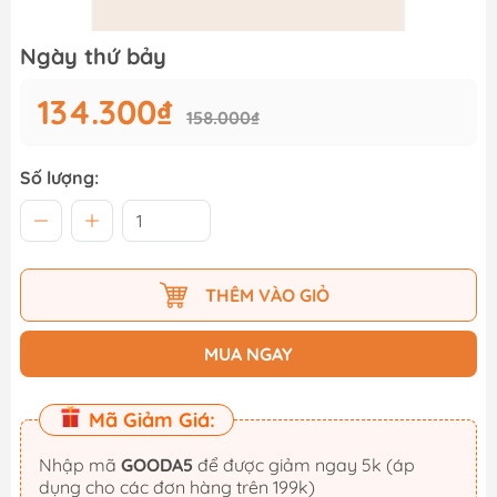
Ngày thứ bảy
134.300₫
158.000₫
Số lượng:
THÊM VÀO GIỎ
MUA NGAY
Mã Giảm Giá:
Nhập mã
GOODA5
để được giảm ngay 5k (áp
dụng cho các đơn hàng trên 199k)