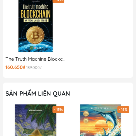
The Truth Machine Blockchain Và Tương Lai Của Tiền Tệ
160.650₫
189.000₫
SẢN PHẨM LIÊN QUAN
- 15%
- 15%