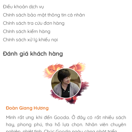
Điều khoản dịch vụ
Chính sách bảo mật thông tin cá nhân
Chính sách tra cứu đơn hàng
Chính sách kiểm hàng
Chính sách xử lý khiếu nại
Đánh giá khách hàng
Hương Suri
Đoàn Giang Hương
Ngọc Anh
Mình rất ưng khi đến Gooda. Ở đây có rất nhiều sách
Mình rất ưng khi đến Gooda. Ở đây có rất nhiều sách
Mình rất ưng khi đến Gooda. Ở đây có rất nhiều sách
hay, phong phú, tha hồ lựa chọn. Nhân viên chuyên
hay, phong phú, tha hồ lựa chọn. Nhân viên chuyên
hay, phong phú, tha hồ lựa chọn. Nhân viên chuyên
nghiệp, nhiệt tình. Chúc Gooda ngày càng phát triển.
nghiệp, nhiệt tình. Chúc Gooda ngày càng phát triển.
nghiệp, nhiệt tình. Chúc Gooda ngày càng phát triển.