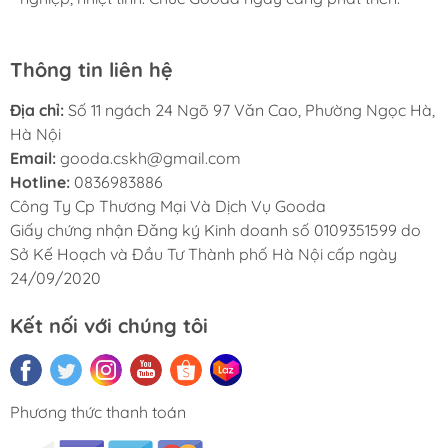
Thông tin liên hệ
Địa chỉ:
Số 11 ngách 24 Ngõ 97 Văn Cao, Phường Ngọc Hà,
Hà Nội
Email:
gooda.cskh@gmail.com
Hotline:
0836983886
Công Ty Cp Thương Mại Và Dịch Vụ Gooda
Giấy chứng nhận Đăng ký Kinh doanh số 0109351599 do
Sở Kế Hoạch và Đầu Tư Thành phố Hà Nội cấp ngày
24/09/2020
Kết nối với chúng tôi
Phương thức thanh toán