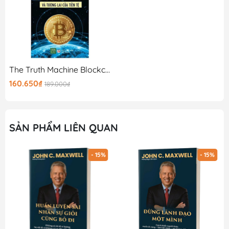
The Truth Machine Blockchain Và Tương Lai Của Tiền Tệ
160.650₫
189.000₫
SẢN PHẨM LIÊN QUAN
- 15%
- 15%