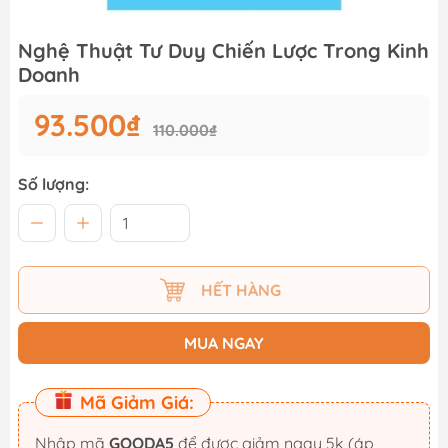
Nghệ Thuật Tư Duy Chiến Lược Trong Kinh
Doanh
93.500₫
110.000₫
Số lượng:
HẾT HÀNG
MUA NGAY
Mã Giảm Giá:
Nhập mã
GOODA5
để được giảm ngay 5k (áp