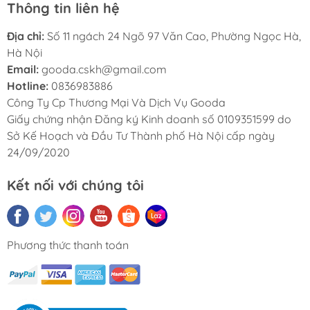
Thông tin liên hệ
Địa chỉ:
Số 11 ngách 24 Ngõ 97 Văn Cao, Phường Ngọc Hà,
Hà Nội
Email:
gooda.cskh@gmail.com
Hotline:
0836983886
Công Ty Cp Thương Mại Và Dịch Vụ Gooda
Giấy chứng nhận Đăng ký Kinh doanh số 0109351599 do
Sở Kế Hoạch và Đầu Tư Thành phố Hà Nội cấp ngày
24/09/2020
Kết nối với chúng tôi
Phương thức thanh toán