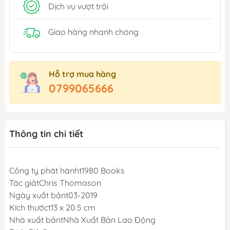
Dịch vụ vượt trội
Giao hàng nhanh chóng
Hỗ trợ mua hàng
0799065666
Thông tin chi tiết
Công ty phát hànht1980 Books
Tác giảtChris Thomason
Ngày xuất bảnt03-2019
Kích thướct13 x 20.5 cm
Nhà xuất bảntNhà Xuất Bản Lao Động