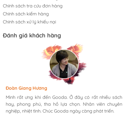
Chính sách tra cứu đơn hàng
Chính sách kiểm hàng
Chính sách xử lý khiếu nại
Đánh giá khách hàng
Hương Suri
Đoàn Giang Hương
Ngọc Anh
Mình rất ưng khi đến Gooda. Ở đây có rất nhiều sách
Mình rất ưng khi đến Gooda. Ở đây có rất nhiều sách
Mình rất ưng khi đến Gooda. Ở đây có rất nhiều sách
hay, phong phú, tha hồ lựa chọn. Nhân viên chuyên
hay, phong phú, tha hồ lựa chọn. Nhân viên chuyên
hay, phong phú, tha hồ lựa chọn. Nhân viên chuyên
nghiệp, nhiệt tình. Chúc Gooda ngày càng phát triển.
nghiệp, nhiệt tình. Chúc Gooda ngày càng phát triển.
nghiệp, nhiệt tình. Chúc Gooda ngày càng phát triển.