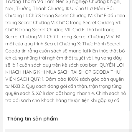
Trưởng Thành Và Làm Nên Sự Nghiệp Chương I: Nghĩ,
Nói , Trưởng Thành Chương II: Ui Cha ! Lỡ Mồm Rồi
Chương III: Chữ S trong Secret Chương IV: Chữ E đầu tiên
trong Secret Chương V: Chữ C trong Secret Chương VI:
Chữ R trong Secret Chương VII: Chữ E Thứ hai trong
Secret Chương VIII: Chữ T trong Secret Chương VIV: Bí
mật của quy trình Secret Chương X: Thực Hành Secret
Gooda tin rằng cuốn sách sẽ mang lại kiến thức thật bổ
ích cùng những trải nghiệm thật tuyệt vời, hy vọng đây
sẽ là 1 cuốn sách quý trên kệ sách của bạn! QUYỀN LỢI
KHÁCH HÀNG KHI MUA SÁCH TẠI SHOP GOODA THƯ
VIỆN SÁCH QUÝ: 1. Đảm bảo 100% sách gốc bản quyền
từ NXB 2. Quy cách đóng gói cẩn thận, trận trọng từng
quyển sách 3. Xử lí đơn đặt hàng nhanh 4. Chính sách hỗ
trợ đổi sách cho khách hàng thuận tiện khi gặp sự cố
Thông tin sản phẩm