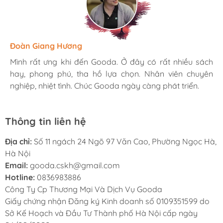
Hương Suri
Đoàn Giang Hương
Ngọc Anh
Mình rất ưng khi đến Gooda. Ở đây có rất nhiều sách
Mình rất ưng khi đến Gooda. Ở đây có rất nhiều sách
Mình rất ưng khi đến Gooda. Ở đây có rất nhiều sách
hay, phong phú, tha hồ lựa chọn. Nhân viên chuyên
hay, phong phú, tha hồ lựa chọn. Nhân viên chuyên
hay, phong phú, tha hồ lựa chọn. Nhân viên chuyên
nghiệp, nhiệt tình. Chúc Gooda ngày càng phát triển.
nghiệp, nhiệt tình. Chúc Gooda ngày càng phát triển.
nghiệp, nhiệt tình. Chúc Gooda ngày càng phát triển.
Thông tin liên hệ
Địa chỉ:
Số 11 ngách 24 Ngõ 97 Văn Cao, Phường Ngọc Hà,
Hà Nội
Email:
gooda.cskh@gmail.com
Hotline:
0836983886
Công Ty Cp Thương Mại Và Dịch Vụ Gooda
Giấy chứng nhận Đăng ký Kinh doanh số 0109351599 do
Sở Kế Hoạch và Đầu Tư Thành phố Hà Nội cấp ngày