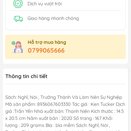
Dịch vụ vượt trội
Giao hàng nhanh chóng
Hỗ trợ mua hàng
0799065666
Thông tin chi tiết
Sách: Nghĩ, Nói , Trưởng Thành Và Làm Nên Sự Nghiệp
Mã sản phẩm: 8936067603330 Tác giả : Ken Tucker Dịch
giả :Trần Yến Nhà xuất bản: Thanh Niên Kích thước : 14.5
x 20.5 cm Năm xuất bản : 2020 Số trang : 167 Khối
lượng : 209 grams Bìa : bìa mềm Sách: Nghĩ, Nói ,