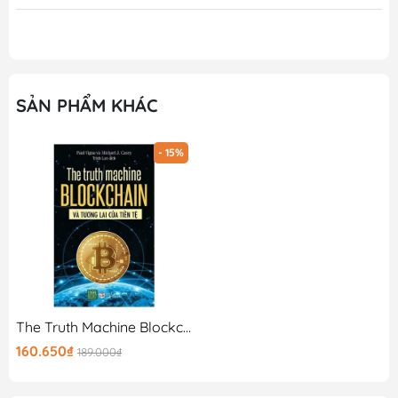
SẢN PHẨM KHÁC
- 15%
The Truth Machine Blockchain Và Tương Lai Của Tiền Tệ
160.650₫
189.000₫