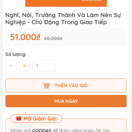
Nghĩ, Nói, Trưởng Thành Và Làm Nên Sự
Nghiệp - Chủ Động Trong Giao Tiếp
51.000₫
60.000₫
Số lượng:
THÊM VÀO GIỎ
MUA NGAY
Mã Giảm Giá:
Nhập mã
GOODA5
để được giảm ngay 5k (áp