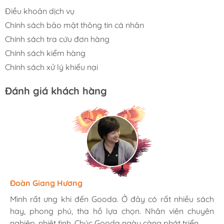
Điều khoản dịch vụ
Chính sách bảo mật thông tin cá nhân
Chính sách tra cứu đơn hàng
Chính sách kiểm hàng
Chính sách xử lý khiếu nại
Đánh giá khách hàng
Hương Suri
Đoàn Giang Hương
Ngọc Anh
Mình rất ưng khi đến Gooda. Ở đây có rất nhiều sách
Mình rất ưng khi đến Gooda. Ở đây có rất nhiều sách
Mình rất ưng khi đến Gooda. Ở đây có rất nhiều sách
hay, phong phú, tha hồ lựa chọn. Nhân viên chuyên
hay, phong phú, tha hồ lựa chọn. Nhân viên chuyên
hay, phong phú, tha hồ lựa chọn. Nhân viên chuyên
nghiệp, nhiệt tình. Chúc Gooda ngày càng phát triển.
nghiệp, nhiệt tình. Chúc Gooda ngày càng phát triển.
nghiệp, nhiệt tình. Chúc Gooda ngày càng phát triển.