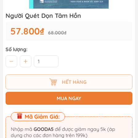
Người Quét Dọn Tâm Hồn
57.800₫
68.000₫
Số lượng:
HẾT HÀNG
MUA NGAY
Mã Giảm Giá:
Nhập mã
GOODA5
để được giảm ngay 5k (áp
dụng cho các đơn hàng trên 199k)