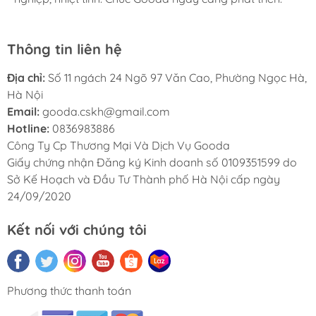
Thông tin liên hệ
Địa chỉ:
Số 11 ngách 24 Ngõ 97 Văn Cao, Phường Ngọc Hà,
Hà Nội
Email:
gooda.cskh@gmail.com
Hotline:
0836983886
Công Ty Cp Thương Mại Và Dịch Vụ Gooda
Giấy chứng nhận Đăng ký Kinh doanh số 0109351599 do
Sở Kế Hoạch và Đầu Tư Thành phố Hà Nội cấp ngày
24/09/2020
Kết nối với chúng tôi
Phương thức thanh toán