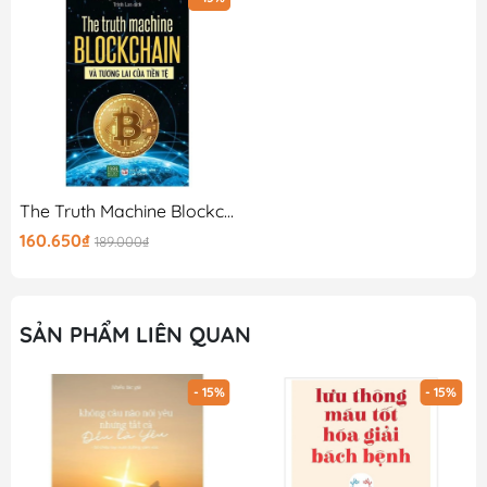
The Truth Machine Blockchain Và Tương Lai Của Tiền Tệ
160.650₫
189.000₫
SẢN PHẨM LIÊN QUAN
- 15%
- 15%