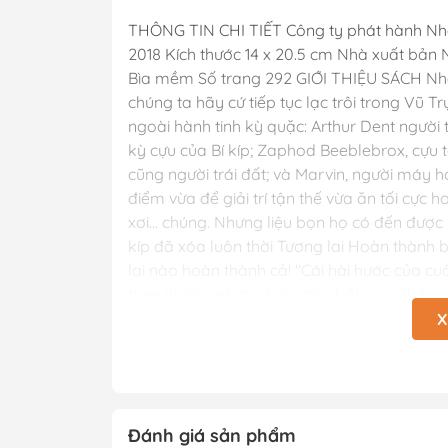
THÔNG TIN CHI TIẾT Công ty phát hành N
2018 Kích thước 14 x 20.5 cm Nhà xuất bản
Bìa mềm Số trang 292 GIỚI THIỆU SÁCH Nhà
chúng ta hãy cứ tiếp tục lạc trôi trong Vũ
ngoài hành tinh kỳ quặc: Arthur Dent người 
kỳ cựu của Bí kíp; Zaphod Beeblebrox, cựu 
cũng người trái đất; và Marvin, người máy h
điểm vừa để giải trí tận thế vừa ăn tối cực h
xơi... chúng. Nhưng liệu bọn họ có đến được 
kíp đã xóa luôn thời Tương lai Hoàn thành
lai nào hoàn thành cả! "Cái hài hước của 
thẹn thùng mà thu hút ngay bất cứ ai thấy -
Observer Colour Magazine Gooda tin rằng c
X
những trải nghiệm thật tuyệt vời, hy vọng 
LỢI KHÁCH HÀNG KHI MUA SÁCH TẠI SHOP
gốc bản quyền từ NXB 2. Quy cách đóng gói 
hàng nhanh 4. Chính sách hỗ trợ đổi sách c
Đánh giá sản phẩm