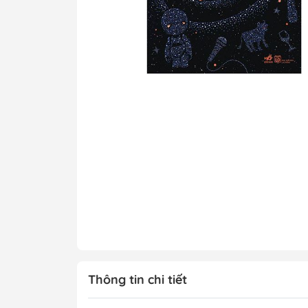
Tô Màu - Luyện 
Kiến Thức Bách 
Trẻ
Đạo Đức - Kỹ Nă
Xem thêm
Chính Trị - Pháp L
Khoa Học - Toán
Công Nghệ Thông
Kiến Thức Bách 
Xem thêm
Thông tin chi tiết