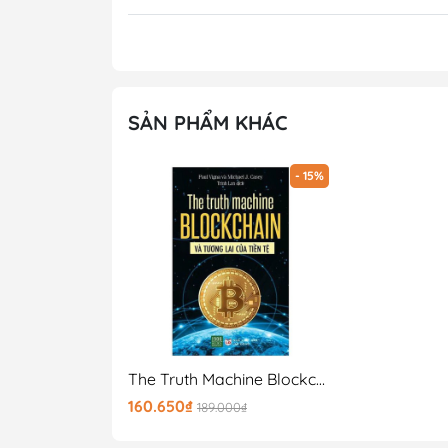
Gooda tin rằng cuốn sách sẽ mang lại kiến t
hy vọng đây sẽ là 1 cuốn sách quý trên kệ 
SẢN PHẨM KHÁC
- 15%
The Truth Machine Blockchain Và Tương Lai Của Tiền Tệ
160.650₫
189.000₫