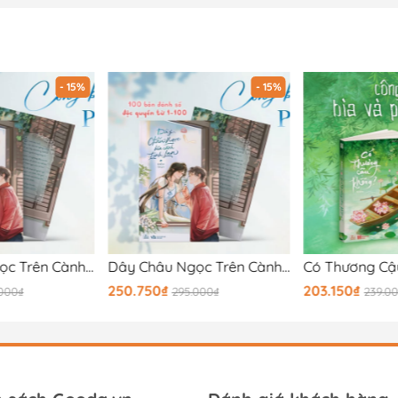
- 15%
- 15%
Dây Châu Ngọc Trên Cành Linh Lan
Dây Châu Ngọc Trên Cành Linh Lan - Bản Đặc Biệt
Có Thương Cậ
250.750₫
203.150₫
.000₫
295.000₫
239.0