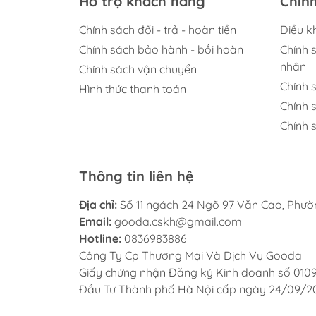
Hỗ trợ khách hàng
Chín
Chính sách đổi - trả - hoàn tiền
Điều k
Chính sách bảo hành - bồi hoàn
Chính 
nhân
Chính sách vận chuyển
Chính 
Hình thức thanh toán
Chính 
Chính s
Thông tin liên hệ
Địa chỉ:
Số 11 ngách 24 Ngõ 97 Văn Cao, Phư
Email:
gooda.cskh@gmail.com
Hotline:
0836983886
Công Ty Cp Thương Mại Và Dịch Vụ Gooda
Giấy chứng nhận Đăng ký Kinh doanh số 010
Đầu Tư Thành phố Hà Nội cấp ngày 24/09/2