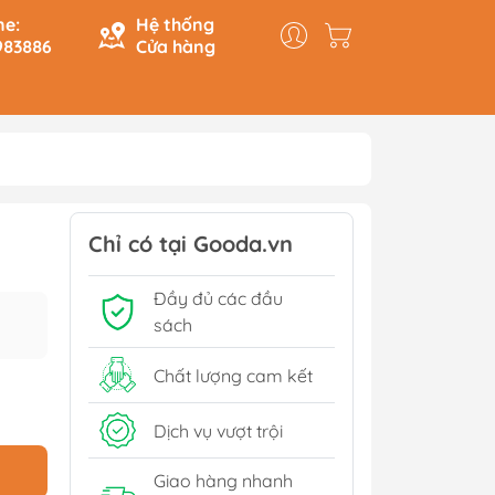
ne:
Hệ thống
983886
Cửa hàng
y & Logic
Hồi Ký
ính
Du Ký
Chỉ có tại Gooda.vn
Tạo
Lịch Sử - Văn Hoá - Chính
Đầy đủ các đầu
Trị
Tiếp
sách
Tâm Linh
Xem thêm
Chất lượng cam kết
Dịch vụ vượt trội
Sách Tham Khảo Cấp 1
Giao hàng nhanh