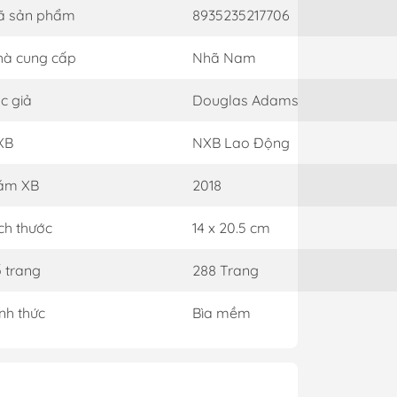
ã sản phẩm
8935235217706
à cung cấp
Nhã Nam
c giả
Douglas Adams
XB
NXB Lao Động
ăm XB
2018
ch thước
14 x 20.5 cm
 trang
288 Trang
nh thức
Bìa mềm