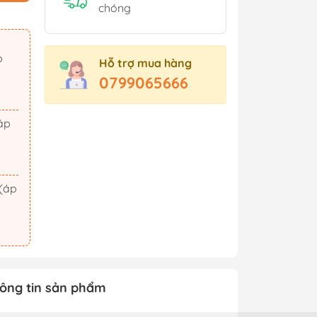
Sách Tham Khảo Cấp 2
chóng
Sách Tham Khảo Cấp 3
Sách Ôn Thi Đại Học
Hỗ trợ mua hàng
Xem thêm
0799065666
t Triển
Hành Động - Phiêu Lưu
 Hội
Tiên Hiệp - Kiếm Hiệp
ảm Xúc
Tình Cảm - Lãng Mạn
áo Dục
Khoa Học Viễn Tưởng
Xem thêm
ông tin sản phẩm