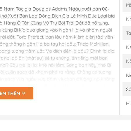
M
hã Nam Tác giả Douglas Adams Ngày xuất bản 08-
 Nhà Xuất Bản Lao Động Dịch Giả Lê Minh Đức Loại bìa
Nh
 Hàng Ở Tận Cùng Vũ Trụ Bởi Trái Đất đã nổ tung,
 Trụ cùng Bí kíp quá giang vào Ngân Hà và nhóm người
Tá
trái đất, Ford Prefect, bạn lâu năm kiêm biên tập viên
tổng thống Ngân Hà ba tay hai đầu; Tricia McMillan,
N
oang tưởng trầm uất. Và đích đến là đâu? Chính là địa
ot; nơi đồ ăn (thật sự) sẽ tự chúng lên tiếng mời bạn
N
nơi? Câu trả lời là: khó nói lắm. Song bạn hãy nhớ Bí
 bởi cuốn sách đã khám phá ra rằng: Chẳng có tương
Kí
cuốn sách vừa ngầu vừa đậm vẻ chán chường, nó không
 cuộc đời quá ngắn để coi mọi chuyện là nghiêm túc." -
Số
uốn sách sẽ mang lại kiến thức thật bổ ích cùng
EM THÊM
đây sẽ là 1 cuốn sách quý trên kệ sách của bạn! QUYỀN
Hì
 GOODA THƯ VIỆN SÁCH QUÝ: 1. Đảm bảo 100% sách
cẩn thận, trận trọng từng quyển sách 3. Xử lí đơn đặt
ho khách hàng thuận tiện khi gặp sự cố