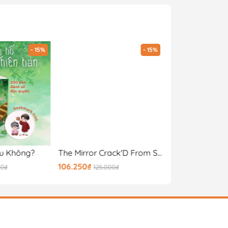
- 15%
- 15%
u Không?
The Mirror Crack'D From Side To Side - Tấm Gương Nứt Vỡ - Một Vụ Án Của Jane Marple
106.250₫
110.500₫
00₫
125.000₫
130.000