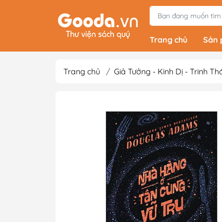
Trang chủ
Sản
Trang chủ
/
Giả Tưởng - Kinh Dị - Trinh T
Tiểu Thuyết
Light Novels - Tả
Giả Tưởng - Kinh D
Thám
Văn Học Kinh Điể
Xem thêm
Sách Ehon & Truy
Thiếu Nhi