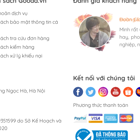
h sách Gooda.vn
Đánh giá khách hàng
hoản dịch vụ
Hương S
Đoàn Gi
Ngọc An
sách bảo mật thông tin cá
Mình rất
Mình rất
Mình rất
hay, pho
hay, pho
hay, pho
sách tra cứu đơn hàng
nghiệp, n
nghiệp, n
nghiệp, n
sách kiểm hàng
ách xử lý khiếu nại
Kết nối với chúng tôi
ờng Ngọc Hà, Hà Nội
Phương thức thanh toán
9351599 do Sở Kế Hoạch và
020